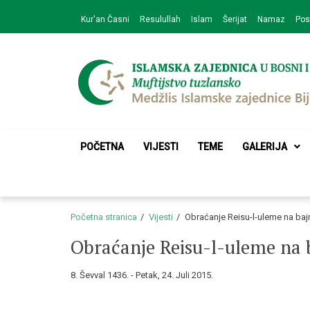
Skip
Skip
Kur'an Časni
Resulullah
Islam
Šerijat
Namaz
Pos
to
to
navigation
content
Medžlis Islamske 
Službena web prezentacija
POČETNA
VIJESTI
TEME
GALERIJA
Početna stranica
Vijesti
Obraćanje Reisu-l-uleme na ba
Obraćanje Reisu-l-uleme na
8. Ševval 1436. - Petak, 24. Juli 2015.