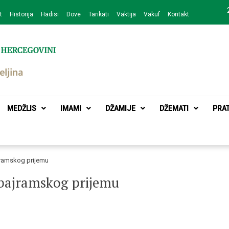
t
Historija
Hadisi
Dove
Tarikati
Vaktija
Vakuf
Kontakt
zajednice Bijeljina
MEDŽLIS
IMAMI
DŽAMIJE
DŽEMATI
PRA
jramskog prijemu
 bajramskog prijemu