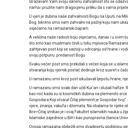
Izražavam Vam svoju iskrenu zahvalnost što se odaz
nama i pružite nam dragocjenu priliku da s vama prijate
U vjeri je dubina naše zahvalnosti Bogu na Uputi, na Mi
Bog. Iskreno smo vam zahvalni na pažnji koju nam ukazu
osjećamo na ramazanski bajram.
A veličina naše radosti koju osjećamo, danas i u ovim 
što smo kao muslimani činili u toku mjeseca Ramazana: 
zahtjevan post koji se sastoji u odricanju od hrane i vod
svoju potpunu predanost Bogu.
Svaku večer post smo prekidali s večeri koja se u islams
stvaranja koju vjernik postač dodiruje kroz susret s čaš
U ramazanu smo kroz post iskušavali ljepotu hrane, n
U ramazanu smo svaki dan učili Kur'an i slušali hafize
kao noć kada su iz kosmičkih dubina na plemenito srce 
Gospodara Koji stvara! Čitaj plemenit je Gospodar tvoj“ Iz 
vjere, znanja, vakufa i džemata. Na obalama te rijeke i
Ikre=Čitaj iznikao je i ovaj Fakultet islamskih nauka u č
Islamske zajednice u BiH i kao punopravna članica Univ
Ovoga ramazana obilježili smo dvadesetu godišnjcu gen