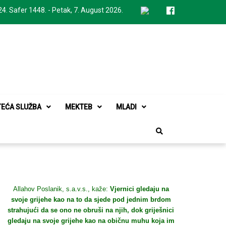
24. Safer 1448. - Petak, 7. August 2026.
TEĆA SLUŽBA
MEKTEB
MLADI
Allahov Poslanik, s.a.v.s., kaže:
Vjernici gledaju na
svoje grijehe kao na to da sjede pod jednim brdom
strahujući da se ono ne obruši na njih, dok griješnici
gledaju na svoje grijehe kao na običnu muhu koja im