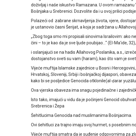
doživljaj i naše iskustvo Ramazana. U ovom ramazanu V
Bošnjaka u Srebrenici. Dozvolite da i u ovoj prilici podsj
Polazeći od zabrane skrnavljenja života, vjere, dostoj
je ustanovio časni Šerijat, a koja je sadržana u Allahovoj 
„Zbog toga smo mi propisali sinovima Israilovim: ako nek
čini – to je kao da je sve ljude poubijao…“ (El-Ma'ide, 32),
i oslanjajući se na hadis Allahovog Poslanika, a.s., izre
dostojanstvo sveti su vam (haram), kao što vam je svet 
Vijeće muftija Islamske zajednice u Bosni i Hercegovini
Hrvatskoj, Sloveniji, Srbiji i bošnjačkoj dijaspori, obav
kako bi se posljedice Genocida otklonile(al-ḍarar yuzālu
Ova vjerska obaveza ima snagu pojedinačne i zajedni
Isto tako, imajući u vidu da je počinjeni Genocid obuhvat
Srebrenica i Žepa
Šehitlucima Genocida nad muslimanima Bošnjacima.
Ovi šehitluci za trajno imaju svoj hurmet, s posebni
Vijeće muftija smatra da je suđenje odgovornima za zl