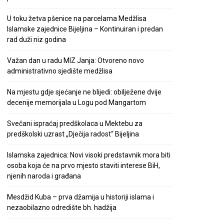
U toku žetva pšenice na parcelama Medžlisa
Islamske zajednice Bijeljina – Kontinuiran i predan
rad duži niz godina
Važan dan u radu MIZ Janja: Otvoreno novo
administrativno sjedište medžlisa
Na mjestu gdje sjećanje ne blijedi: obilježene dvije
decenije memorijala u Logu pod Mangartom
Svečani ispraćaj predškolaca u Mektebu za
predškolski uzrast „Dječija radost“ Bijeljina
Islamska zajednica: Novi visoki predstavnik mora biti
osoba koja će na prvo mjesto staviti interese BiH,
njenih naroda i građana
Mesdžid Kuba – prva džamija u historiji islama i
nezaobilazno odredište bh. hadžija