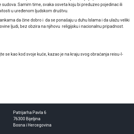
sudova. Samim time, svaka osveta koju bi preduzeo pojedinac ili
onitosti u uređenom ljudskom društvu.
nkama da čine dobro i da se ponašaju u duhu Islama i da ulažu veliki
ovine ljudi, bez obzira na njihovu religijsku i nacionalnu pripadnost.
e se kao kod svoje kuće, kazao je na kraju svog obraćanja reisu-l-
Patrijarha Pavla 6
76300 Bijeljina
Bosna i Hercegovina