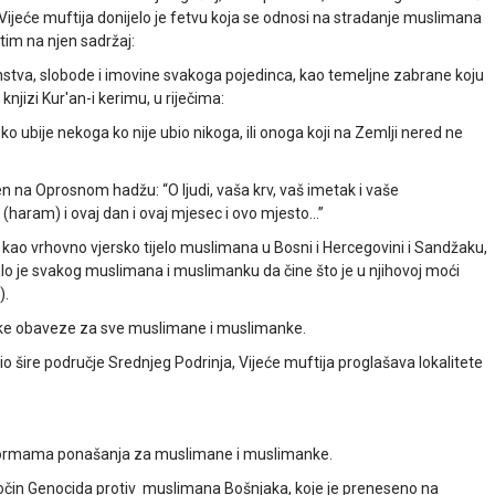
ijeće muftija donijelo je fetvu koja se odnosi na stradanje muslimana
etim na njen sadržaj:
anstva, slobode i imovine svakoga pojedinca, kao temeljne zabrane koju
knjizi Kur'an-i kerimu, u riječima:
o ubije nekoga ko nije ubio nikoga, ili onoga koji na Zemlji nered ne
čen na Oprosnom hadžu: “O ljudi, vaša krv, vaš imetak i vaše
(haram) i ovaj dan i ovaj mjesec i ovo mjesto…”
, kao vrhovno vjersko tijelo muslimana u Bosni i Hercegovini i Sandžaku,
ezalo je svakog muslimana i muslimanku da čine što je u njihovoj moći
).
čke obaveze za sve muslimane i muslimanke.
io šire područje Srednjeg Podrinja, Vijeće muftija proglašava lokalitete
m normama ponašanja za muslimane i muslimanke.
očin Genocida protiv muslimana Bošnjaka, koje je preneseno na