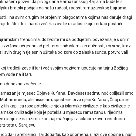
vali našem pozivu da prvog dana Ramazanskog Bajrama budete s
ljski i bratski podijelimo našu radost, radost ramazanskog bajrama.
losti, i na svim drugim nebrojenim blagodatima kojima nas daruje dragi
jete što ste s nama večeras ovdje u radosti koju mi kao postači
bajramskim trenucima, dozvolite mi da podsjetim, povezana je s onim
izvršavajući jednu od pet temeljnih islamskih dužnosti, mi smo, kroz
e i svih drugih tjelesnih užitaka od zore do zalaska sunca, potvrđivali
koj tradiciji zove iftar i već svojim nazivom upućuje na tajnu Božijeg
om vode na iftaru.
jeno duhovno značenje.
. Ramazan je mjesec Objave Kur'ana. Davdeset sedmu noć obilježili smo
Muhammeda, alejhisselam, spuštene prvo riječi Kur'ana: „Čitaj u ime
tih kapljica rose potekla je rijeka islamske civilizacije kao civilizacije
slamske civilizacije koja je potekla u mjesecu ramazanu u riječima
ijem atriju se nalazimo, kao najznačajnija visokobrazovna institucija
erziteta u Sarajevu.
ocida u Srebrenici. Taj događaj, kao opomena, ulazi ove godine u naš