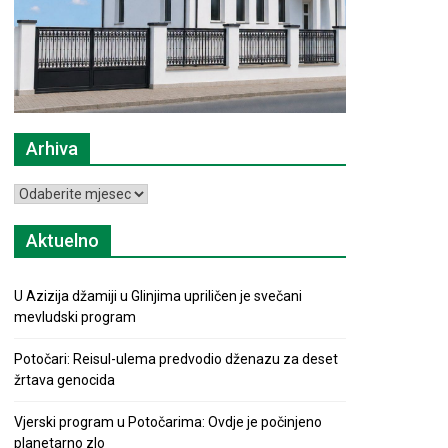
Arhiva
Arhiva
Aktuelno
U Azizija džamiji u Glinjima upriličen je svečani
mevludski program
Potočari: Reisul-ulema predvodio dženazu za deset
žrtava genocida
Vjerski program u Potočarima: Ovdje je počinjeno
planetarno zlo