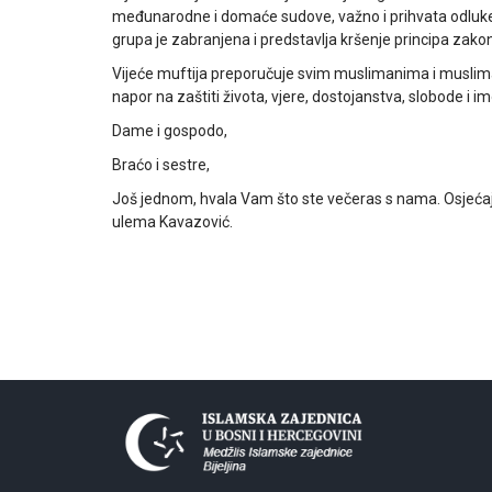
međunarodne i domaće sudove, važno i prihvata odluke 
grupa je zabranjena i predstavlja kršenje principa zak
Vijeće muftija preporučuje svim muslimanima i muslima
napor na zaštiti života, vjere, dostojanstva, slobode i im
Dame i gospodo,
Braćo i sestre,
Još jednom, hvala Vam što ste večeras s nama. Osjećajt
ulema Kavazović.