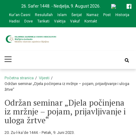
Skip
Skip
26. Safer 1448. - Nedjelja, 9. August 2026.
to
to
Kur'an Časni
Resulullah
Islam
Šerijat
Namaz
Post
Historija
navigation
content
Hadisi
Dove
Tarikati
Vaktija
Vakuf
Kontakt
Medžlis Islamske
Službena web prezentacija
Primary
zajednice Bijeljina
Menu
Početna stranica
Vijesti
Održan seminar „Djela počinjena iz mržnje – pojam, prijavljivanje i uloga
žrtve“
Održan seminar „Djela počinjena
iz mržnje – pojam, prijavljivanje i
uloga žrtve“
20. Zu-l-ka'de 1444. - Petak, 9. Juni 2023.