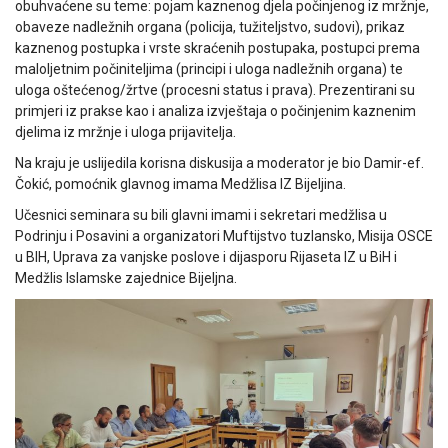
obuhvaćene su teme: pojam kaznenog djela počinjenog iz mržnje,
obaveze nadležnih organa (policija, tužiteljstvo, sudovi), prikaz
kaznenog postupka i vrste skraćenih postupaka, postupci prema
maloljetnim počiniteljima (principi i uloga nadležnih organa) te
uloga oštećenog/žrtve (procesni status i prava). Prezentirani su
primjeri iz prakse kao i analiza izvještaja o počinjenim kaznenim
djelima iz mržnje i uloga prijavitelja.
Na kraju je uslijedila korisna diskusija a moderator je bio Damir-ef.
Čokić, pomoćnik glavnog imama Medžlisa IZ Bijeljina.
Učesnici seminara su bili glavni imami i sekretari medžlisa u
Podrinju i Posavini a organizatori Muftijstvo tuzlansko, Misija OSCE
u BIH, Uprava za vanjske poslove i dijasporu Rijaseta IZ u BiH i
Medžlis Islamske zajednice Bijeljna.