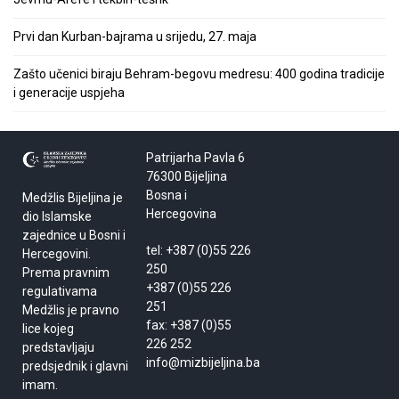
Prvi dan Kurban-bajrama u srijedu, 27. maja
Zašto učenici biraju Behram-begovu medresu: 400 godina tradicije
i generacije uspjeha
Patrijarha Pavla 6
76300 Bijeljina
Bosna i
Medžlis Bijeljina je
Hercegovina
dio Islamske
zajednice u Bosni i
tel: +387 (0)55 226
Hercegovini.
250
Prema pravnim
+387 (0)55 226
regulativama
251
Medžlis je pravno
fax: +387 (0)55
lice kojeg
226 252
predstavljaju
info@mizbijeljina.ba
predsjednik i glavni
imam.