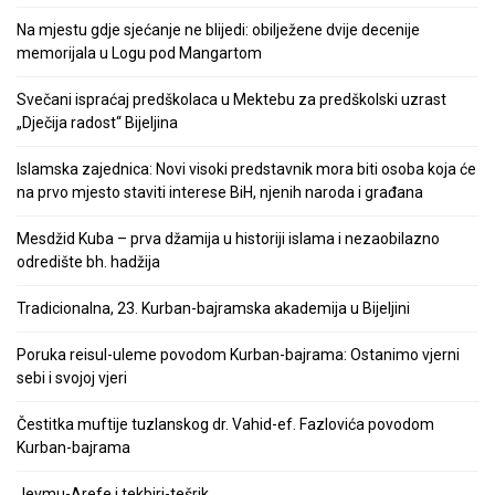
Na mjestu gdje sjećanje ne blijedi: obilježene dvije decenije
memorijala u Logu pod Mangartom
Svečani ispraćaj predškolaca u Mektebu za predškolski uzrast
„Dječija radost“ Bijeljina
Islamska zajednica: Novi visoki predstavnik mora biti osoba koja će
na prvo mjesto staviti interese BiH, njenih naroda i građana
Mesdžid Kuba – prva džamija u historiji islama i nezaobilazno
odredište bh. hadžija
Tradicionalna, 23. Kurban-bajramska akademija u Bijeljini
Poruka reisul-uleme povodom Kurban-bajrama: Ostanimo vjerni
sebi i svojoj vjeri
Čestitka muftije tuzlanskog dr. Vahid-ef. Fazlovića povodom
Kurban-bajrama
Jevmu-Arefe i tekbiri-tešrik