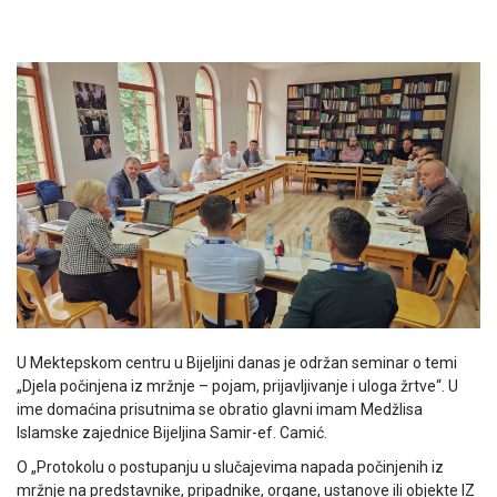
U Mektepskom centru u Bijeljini danas je održan seminar o temi
„Djela počinjena iz mržnje – pojam, prijavljivanje i uloga žrtve“. U
ime domaćina prisutnima se obratio glavni imam Medžlisa
Islamske zajednice Bijeljina Samir-ef. Camić.
O „Protokolu o postupanju u slučajevima napada počinjenih iz
mržnje na predstavnike, pripadnike, organe, ustanove ili objekte IZ