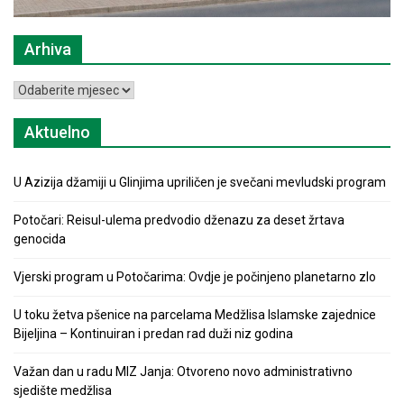
Arhiva
Arhiva
Aktuelno
U Azizija džamiji u Glinjima upriličen je svečani mevludski program
Potočari: Reisul-ulema predvodio dženazu za deset žrtava
genocida
Vjerski program u Potočarima: Ovdje je počinjeno planetarno zlo
U toku žetva pšenice na parcelama Medžlisa Islamske zajednice
Bijeljina – Kontinuiran i predan rad duži niz godina
Važan dan u radu MIZ Janja: Otvoreno novo administrativno
sjedište medžlisa