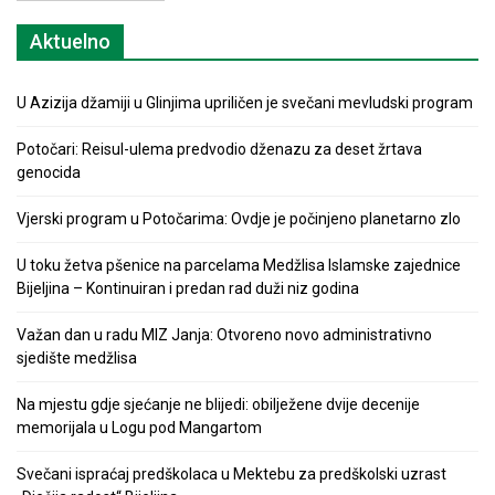
Aktuelno
U Azizija džamiji u Glinjima upriličen je svečani mevludski program
Potočari: Reisul-ulema predvodio dženazu za deset žrtava
genocida
Vjerski program u Potočarima: Ovdje je počinjeno planetarno zlo
U toku žetva pšenice na parcelama Medžlisa Islamske zajednice
Bijeljina – Kontinuiran i predan rad duži niz godina
Važan dan u radu MIZ Janja: Otvoreno novo administrativno
sjedište medžlisa
Na mjestu gdje sjećanje ne blijedi: obilježene dvije decenije
memorijala u Logu pod Mangartom
Svečani ispraćaj predškolaca u Mektebu za predškolski uzrast