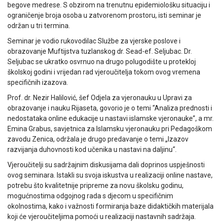
begove medrese. S obzirom na trenutnu epidemiološku situaciju i
ograničenje broja osoba u zatvorenom prostoru, isti seminar je
održan u tri termina.
Seminar je vodio rukovodilac Službe za vjerske poslove i
obrazovanje Muftijstva tuzlanskog dr. Sead-ef. Seljubac. Dr.
Seljubac se ukratko osvrnuo na drugo polugodište u protekloj
školskoj godini i vrijedan rad vjeroučitelja tokom ovog vremena
specifičnih izazova.
Prof. dr. Nezir Halilović, šef Odjela za vjeronauku u Upravi za
obrazovanje i nauku Rijaseta, govorio je o temi “Analiza prednosti i
nedostataka online edukacije u nastavi islamske vjeronauke”, a mr.
Emina Grabus, savjetnica za Islamsku vjeronauku pri Pedagoškom
zavodu Zenica, održala je drugo predavanje o temi „Izazov
razvijanja duhovnosti kod učenika u nastavi na daljinu“.
Vjeroučitelji su sadržajnim diskusijama dali doprinos uspješnosti
ovog seminara. Istakli su svoja iskustva u realizaciji online nastave,
potrebu što kvalitetnije pripreme za novu školsku godinu,
mogućnostima odgojnog rada s djecom u specifičnim
okolnostima, kako i važnosti formiranja baze didaktičkih materijala
koji će vjeroučiteljima pomoći u realizaciji nastavnih sadržaja.