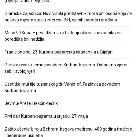
„Dječija radost“ Bijeljina
Islamska zajednica: Novi visoki predstavnik mora biti osoba koja će
na prvo mjesto staviti interese BiH, njenih naroda i građana
Mesdžid Kuba – prva džamija u historiji islama i nezaobilazno
odredište bh. hadžija
Tradicionalna, 23. Kurban-bajramska akademija u Bijeljini
Poruka reisul-uleme povodom Kurban-bajrama: Ostanimo vjerni
sebi i svojoj vjeri
Čestitka muftije tuzlanskog dr. Vahid-ef. Fazlovića povodom
Kurban-bajrama
Jevmu-Arefe i tekbiri-tešrik
Prvi dan Kurban-bajrama u srijedu, 27. maja
Zašto učenici biraju Behram-begovu medresu: 400 godina tradicije
i generacije uspjeha