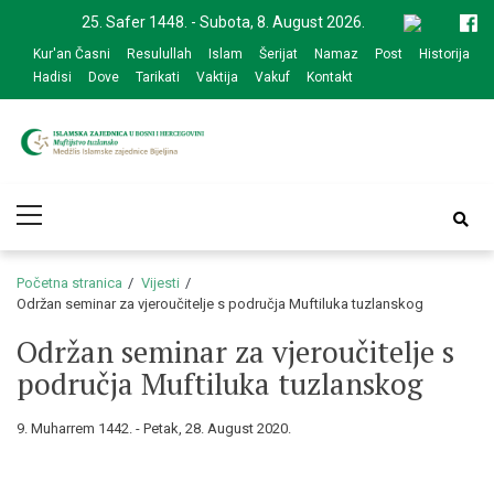
Skip
Skip
25. Safer 1448. - Subota, 8. August 2026.
to
to
Kur'an Časni
Resulullah
Islam
Šerijat
Namaz
Post
Historija
navigation
content
Hadisi
Dove
Tarikati
Vaktija
Vakuf
Kontakt
Medžlis Islamske
Službena web prezentacija
Primary
zajednice Bijeljina
Menu
Početna stranica
Vijesti
Održan seminar za vjeroučitelje s područja Muftiluka tuzlanskog
Održan seminar za vjeroučitelje s
područja Muftiluka tuzlanskog
9. Muharrem 1442. - Petak, 28. August 2020.