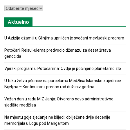
Arhiva
Aktuelno
U Azizija džamiji u Glinjima upriličen je svečani mevludski program
Potočari: Reisul-ulema predvodio dženazu za deset žrtava
genocida
Vjerski program u Potočarima: Ovdje je počinjeno planetarno zlo
U toku žetva pšenice na parcelama Medžlisa Islamske zajednice
Bijeljina – Kontinuiran i predan rad duži niz godina
Važan dan u radu MIZ Janja: Otvoreno novo administrativno
sjedište medžlisa
Na mjestu gdje sjećanje ne blijedi: obilježene dvije decenije
memorijala u Logu pod Mangartom