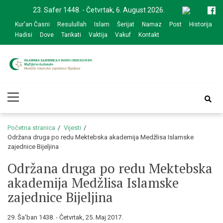
Skip
Skip
23. Safer 1448. - Četvrtak, 6. August 2026.
to
to
Kur'an Časni
Resulullah
Islam
Šerijat
Namaz
Post
Historija
navigation
content
Hadisi
Dove
Tarikati
Vaktija
Vakuf
Kontakt
Medžlis Islamske
Službena web prezentacija
Primary
zajednice Bijeljina
Menu
Početna stranica
Vijesti
Održana druga po redu Mektebska akademija Medžlisa Islamske
zajednice Bijeljina
Održana druga po redu Mektebska
akademija Medžlisa Islamske
zajednice Bijeljina
29. Ša'ban 1438. - Četvrtak, 25. Maj 2017.