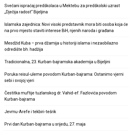
Svečani ispraćaj predškolaca u Mektebu za predškolski uzrast
„Dječija radost“ Bijeljina
Islamska zajednica: Novi visoki predstavnik mora biti osoba koja će
na prvo mjesto staviti interese BiH, njenih naroda i građana
Mesdžid Kuba – prva džamija u historiji islama i nezaobilazno
odredište bh. hadžija
Tradicionalna, 23. Kurban-bajramska akademija u Bijeljini
Poruka reisul-uleme povodom Kurban-bajrama: Ostanimo vjerni
sebi i svojoj vjeri
Čestitka muftije tuzlanskog dr. Vahid-ef. Fazlovića povodom
Kurban-bajrama
Jevmu-Arefe i tekbiri-tešrik
Prvi dan Kurban-bajrama u srijedu, 27. maja