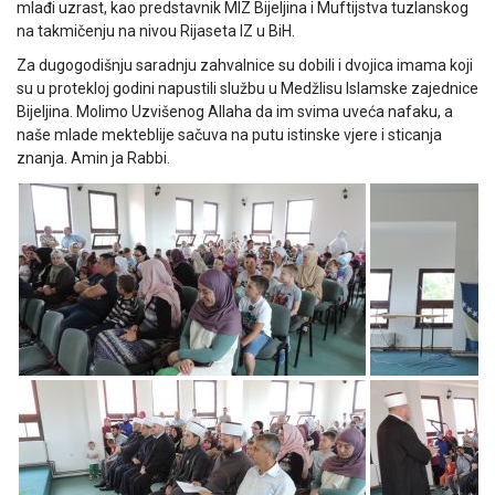
mlađi uzrast, kao predstavnik MIZ Bijeljina i Muftijstva tuzlanskog
na takmičenju na nivou Rijaseta IZ u BiH.
Za dugogodišnju saradnju zahvalnice su dobili i dvojica imama koji
su u protekloj godini napustili službu u Medžlisu Islamske zajednice
Bijeljina. Molimo Uzvišenog Allaha da im svima uveća nafaku, a
naše mlade mekteblije sačuva na putu istinske vjere i sticanja
znanja. Amin ja Rabbi.