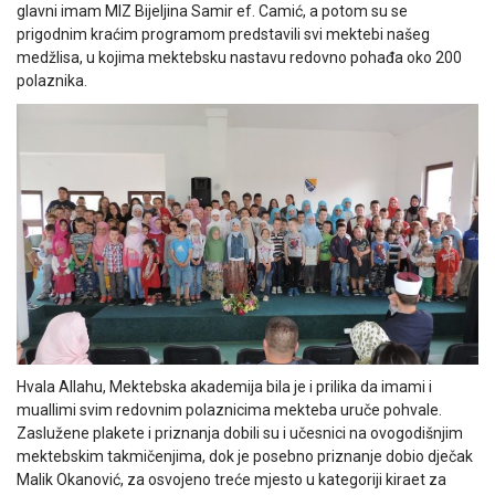
glavni imam MIZ Bijeljina Samir ef. Camić, a potom su se
prigodnim kraćim programom predstavili svi mektebi našeg
medžlisa, u kojima mektebsku nastavu redovno pohađa oko 200
polaznika.
Hvala Allahu, Mektebska akademija bila je i prilika da imami i
muallimi svim redovnim polaznicima mekteba uruče pohvale.
Zaslužene plakete i priznanja dobili su i učesnici na ovogodišnjim
mektebskim takmičenjima, dok je posebno priznanje dobio dječak
Malik Okanović, za osvojeno treće mjesto u kategoriji kiraet za