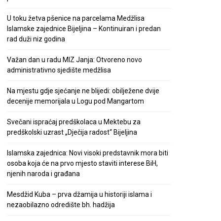
U toku žetva pšenice na parcelama Medžlisa
Islamske zajednice Bijeljina – Kontinuiran i predan
rad duži niz godina
Važan dan u radu MIZ Janja: Otvoreno novo
administrativno sjedište medžlisa
Na mjestu gdje sjećanje ne blijedi: obilježene dvije
decenije memorijala u Logu pod Mangartom
Svečani ispraćaj predškolaca u Mektebu za
predškolski uzrast „Dječija radost“ Bijeljina
Islamska zajednica: Novi visoki predstavnik mora biti
osoba koja će na prvo mjesto staviti interese BiH,
njenih naroda i građana
Mesdžid Kuba – prva džamija u historiji islama i
nezaobilazno odredište bh. hadžija