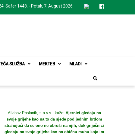
24. Safer 1448. - Petak, 7. August 2026.
TEĆA SLUŽBA
MEKTEB
MLADI
Allahov Poslanik, s.a.v.s., kaže:
Vjernici gledaju na
svoje grijehe kao na to da sjede pod jednim brdom
strahujući da se ono ne obruši na njih, dok griješnici
gledaju na svoje grijehe kao na običnu muhu koja im