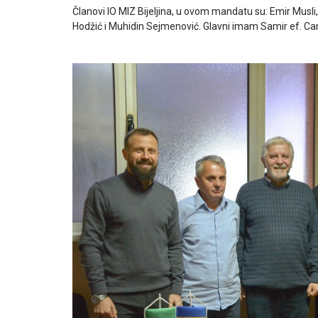
Članovi IO MIZ Bijeljina, u ovom mandatu su: Emir Musl
Hodžić i Muhidin Sejmenović. Glavni imam Samir ef. Cami