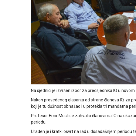
Na sjednici je izvršen izbor za predsjednika IO u nov
Nakon provedenog glasanja od strane članova IO, za pr
koji je tu dužnost obnašao i u protekla tri mandatna per
Profesor Emir Musli se zahvalio članovima IO na uka
periodu.
Urađen je i kratki osvrt na rad u dosadašnjem periodu te