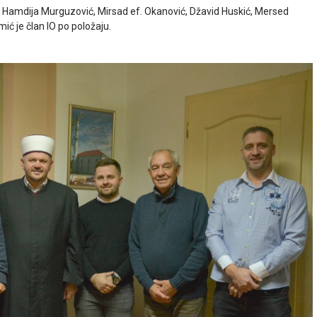
i, Hamdija Murguzović, Mirsad ef. Okanović, Džavid Huskić, Mersed
ć je član IO po položaju.