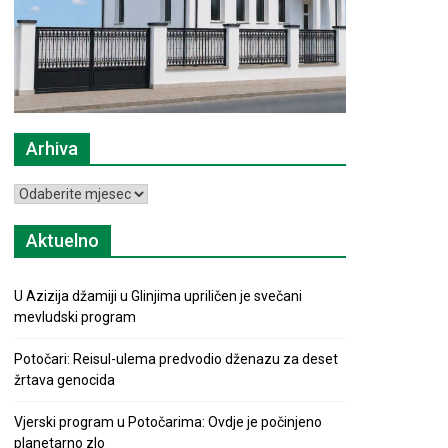
Arhiva
Arhiva
Aktuelno
U Azizija džamiji u Glinjima upriličen je svečani
mevludski program
Potočari: Reisul-ulema predvodio dženazu za deset
žrtava genocida
Vjerski program u Potočarima: Ovdje je počinjeno
planetarno zlo