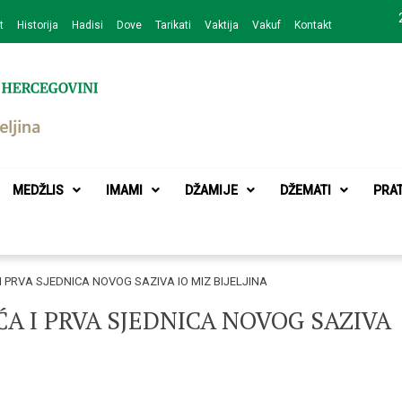
t
Historija
Hadisi
Dove
Tarikati
Vaktija
Vakuf
Kontakt
zajednice Bijeljina
MEDŽLIS
IMAMI
DŽAMIJE
DŽEMATI
PRA
PRVA SJEDNICA NOVOG SAZIVA IO MIZ BIJELJINA
 I PRVA SJEDNICA NOVOG SAZIVA