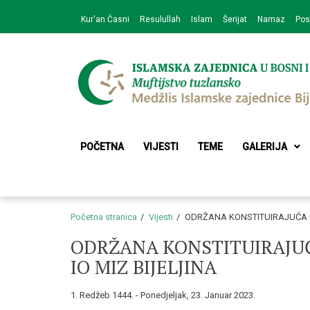
Skip
Skip
Kur'an Časni
Resulullah
Islam
Šerijat
Namaz
Pos
to
to
navigation
content
Medžlis Islamske 
Službena web prezentacija
POČETNA
VIJESTI
TEME
GALERIJA
Početna stranica
Vijesti
ODRŽANA KONSTITUIRAJUĆA I 
ODRŽANA KONSTITUIRAJUĆA
IO MIZ BIJELJINA
1. Redžeb 1444. - Ponedjeljak, 23. Januar 2023.