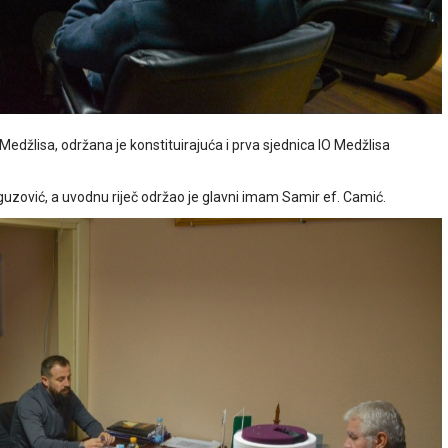
Medžlisa, održana je konstituirajuća i prva sjednica IO Medžlisa
urguzović, a uvodnu riječ održao je glavni imam Samir ef. Camić.