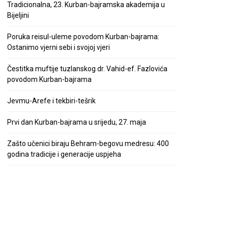
Tradicionalna, 23. Kurban-bajramska akademija u
Bijeljini
Poruka reisul-uleme povodom Kurban-bajrama:
Ostanimo vjerni sebi i svojoj vjeri
Čestitka muftije tuzlanskog dr. Vahid-ef. Fazlovića
povodom Kurban-bajrama
Jevmu-Arefe i tekbiri-tešrik
Prvi dan Kurban-bajrama u srijedu, 27. maja
Zašto učenici biraju Behram-begovu medresu: 400
godina tradicije i generacije uspjeha