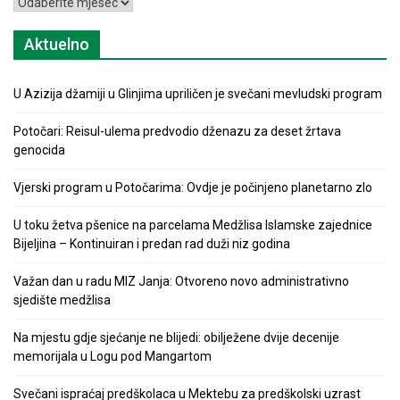
Arhiva
Aktuelno
U Azizija džamiji u Glinjima upriličen je svečani mevludski program
Potočari: Reisul-ulema predvodio dženazu za deset žrtava
genocida
Vjerski program u Potočarima: Ovdje je počinjeno planetarno zlo
U toku žetva pšenice na parcelama Medžlisa Islamske zajednice
Bijeljina – Kontinuiran i predan rad duži niz godina
Važan dan u radu MIZ Janja: Otvoreno novo administrativno
sjedište medžlisa
Na mjestu gdje sjećanje ne blijedi: obilježene dvije decenije
memorijala u Logu pod Mangartom
Svečani ispraćaj predškolaca u Mektebu za predškolski uzrast