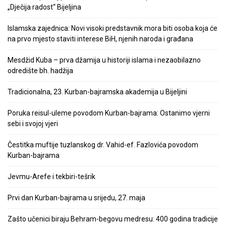
„Dječija radost“ Bijeljina
Islamska zajednica: Novi visoki predstavnik mora biti osoba koja će
na prvo mjesto staviti interese BiH, njenih naroda i građana
Mesdžid Kuba – prva džamija u historiji islama i nezaobilazno
odredište bh. hadžija
Tradicionalna, 23. Kurban-bajramska akademija u Bijeljini
Poruka reisul-uleme povodom Kurban-bajrama: Ostanimo vjerni
sebi i svojoj vjeri
Čestitka muftije tuzlanskog dr. Vahid-ef. Fazlovića povodom
Kurban-bajrama
Jevmu-Arefe i tekbiri-tešrik
Prvi dan Kurban-bajrama u srijedu, 27. maja
Zašto učenici biraju Behram-begovu medresu: 400 godina tradicije