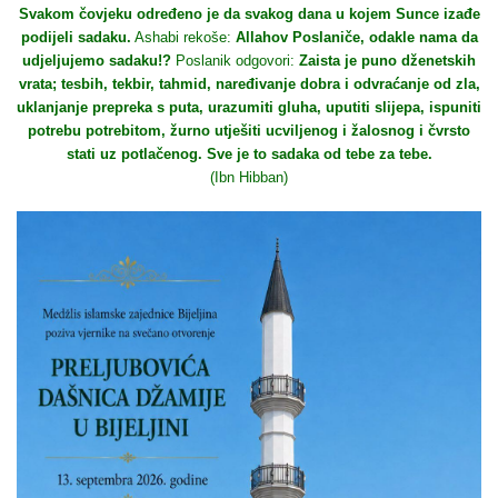
Svakom čovjeku određeno je da svakog dana u kojem Sunce izađe
podijeli sadaku.
Ashabi rekoše:
Allahov Poslaniče, odakle nama da
udjeljujemo sadaku!?
Poslanik odgovori:
Zaista je puno dženetskih
vrata; tesbih, tekbir, tahmid, naređivanje dobra i odvraćanje od zla,
uklanjanje prepreka s puta, urazumiti gluha, uputiti slijepa, ispuniti
potrebu potrebitom, žurno utješiti ucviljenog i žalosnog i čvrsto
stati uz potlačenog. Sve je to sadaka od tebe za tebe.
(Ibn Hibban)