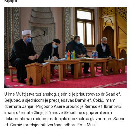
Bijeljini.
U ime Muftijstva tuzlanskog, sjednici je prisustvovao dr Sead ef.
Seljubac, a sjednicom je predsjedavao Damir ef. Čokić, imam
džemata Janjari. Prigodno Ašere proučio je Šemso ef. Ibranović,
imam džemata Glinje, a članove Skupštine o pripremljenim
dokumentima i radnom materijalu upoznali su glavni imam Samir
ef. Camić i predsjednik Izvršnog odbora Emir Musli.