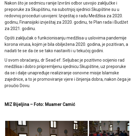
Nakon što je sedmicu ranije Izvršni odbor usvojio zaključke i
preporuke za Skupštinu, na subotnjoj sjednici Skupštine su u
redovnoj proceduri usvojeni: Izvještaj o radu Medžlisa za 2020.
godinu, Finansijski izvještaj za 2020. godinu, te Plan rada i Budžet
za 2021. godinu.
Opšti zaključak o funkcionisanju medžlisa u uslovima pandemije
korona virusa, kojim je bila obilježena 2020. godina, je pozitivan, a
nadati te se da će se tako nastaviti i u tekućoj godini.
U svom obraćanju, dr Sead ef. Seljubac je pozitivno ocijenio rad
medžlisa i dobro priipremljenu sjednicu Skupštine, uz preporuke
da se i dalje unapređuje realiziranje osnovne misije Islamske
zajednice, a to je promoviranje vjere i činjenja dobra, nakon čega je
proučio Dovu.
MIZ Bijeljina – Foto: Muamer Camić