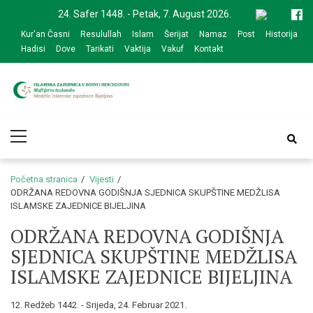
Skip
Skip
24. Safer 1448. - Petak, 7. August 2026.
to
to
Kur'an Časni
Resulullah
Islam
Šerijat
Namaz
Post
Historija
navigation
content
Hadisi
Dove
Tarikati
Vaktija
Vakuf
Kontakt
Medžlis Islamske
Službena web prezentacija
Primary
zajednice Bijeljina
Menu
Početna stranica
Vijesti
ODRŽANA REDOVNA GODIŠNJA SJEDNICA SKUPŠTINE MEDŽLISA
ISLAMSKE ZAJEDNICE BIJELJINA
ODRŽANA REDOVNA GODIŠNJA
SJEDNICA SKUPŠTINE MEDŽLISA
ISLAMSKE ZAJEDNICE BIJELJINA
12. Redžeb 1442. - Srijeda, 24. Februar 2021.