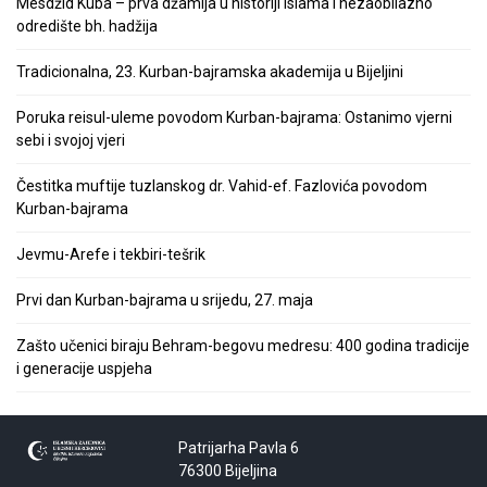
Mesdžid Kuba – prva džamija u historiji islama i nezaobilazno
odredište bh. hadžija
Tradicionalna, 23. Kurban-bajramska akademija u Bijeljini
Poruka reisul-uleme povodom Kurban-bajrama: Ostanimo vjerni
sebi i svojoj vjeri
Čestitka muftije tuzlanskog dr. Vahid-ef. Fazlovića povodom
Kurban-bajrama
Jevmu-Arefe i tekbiri-tešrik
Prvi dan Kurban-bajrama u srijedu, 27. maja
Zašto učenici biraju Behram-begovu medresu: 400 godina tradicije
i generacije uspjeha
Patrijarha Pavla 6
76300 Bijeljina