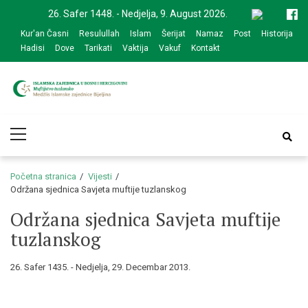
Skip
Skip
26. Safer 1448. - Nedjelja, 9. August 2026.
to
to
Kur'an Časni
Resulullah
Islam
Šerijat
Namaz
Post
Historija
navigation
content
Hadisi
Dove
Tarikati
Vaktija
Vakuf
Kontakt
Medžlis Islamske
Službena web prezentacija
Primary
zajednice Bijeljina
Menu
Početna stranica
Vijesti
Održana sjednica Savjeta muftije tuzlanskog
Održana sjednica Savjeta muftije
tuzlanskog
26. Safer 1435. - Nedjelja, 29. Decembar 2013.