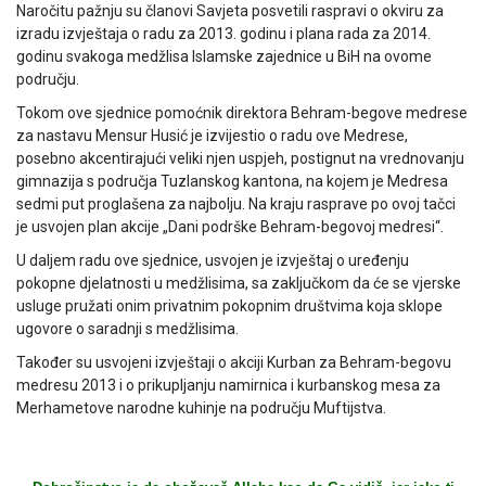
Naročitu pažnju su članovi Savjeta posvetili raspravi o okviru za
izradu izvještaja o radu za 2013. godinu i plana rada za 2014.
godinu svakoga medžlisa Islamske zajednice u BiH na ovome
području.
Tokom ove sjednice pomoćnik direktora Behram-begove medrese
za nastavu Mensur Husić je izvijestio o radu ove Medrese,
posebno akcentirajući veliki njen uspjeh, postignut na vrednovanju
gimnazija s područja Tuzlanskog kantona, na kojem je Medresa
sedmi put proglašena za najbolju. Na kraju rasprave po ovoj tačci
je usvojen plan akcije „Dani podrške Behram-begovoj medresi“.
U daljem radu ove sjednice, usvojen je izvještaj o uređenju
pokopne djelatnosti u medžlisima, sa zaključkom da će se vjerske
usluge pružati onim privatnim pokopnim društvima koja sklope
ugovore o saradnji s medžlisima.
Također su usvojeni izvještaji o akciji Kurban za Behram-begovu
medresu 2013 i o prikupljanju namirnica i kurbanskog mesa za
Merhametove narodne kuhinje na području Muftijstva.