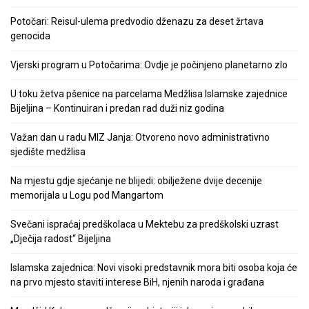
Potočari: Reisul-ulema predvodio dženazu za deset žrtava
genocida
Vjerski program u Potočarima: Ovdje je počinjeno planetarno zlo
U toku žetva pšenice na parcelama Medžlisa Islamske zajednice
Bijeljina – Kontinuiran i predan rad duži niz godina
Važan dan u radu MIZ Janja: Otvoreno novo administrativno
sjedište medžlisa
Na mjestu gdje sjećanje ne blijedi: obilježene dvije decenije
memorijala u Logu pod Mangartom
Svečani ispraćaj predškolaca u Mektebu za predškolski uzrast
„Dječija radost“ Bijeljina
Islamska zajednica: Novi visoki predstavnik mora biti osoba koja će
na prvo mjesto staviti interese BiH, njenih naroda i građana