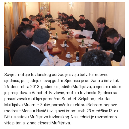
Savjet muftije tuzlanskog održao je svoju četvrtu redovnu
sjednicu, posljednju u ovoj godini. Sjednica je održana u četvrtak
26. decembra 2013. godine u sjedištu Muftijstva, a njenim radom
je presjedavao Vahid-ef. Fazlović, muftija tuzlanski. Sjednici su
prisustvovali muftijin pomoćnik Sead-ef. Seljubac, sekretar
Muftijstva Muamer Zukić, pomoćnik direktora Behram-begove
medrese Mensur Husić i svi glavni imami svih 23 medžlisa IZ-e u
BiH u sastavu Muftijstva tuzlanskog. Na sjednici je razmatrano
više pitanja iz nadležnosti Muftijstva.