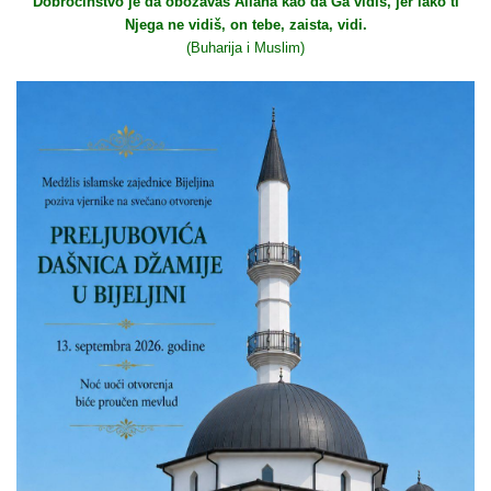
Dobročinstvo je da obožavaš Allaha kao da Ga vidiš, jer iako ti
Njega ne vidiš, on tebe, zaista, vidi.
(Buharija i Muslim)