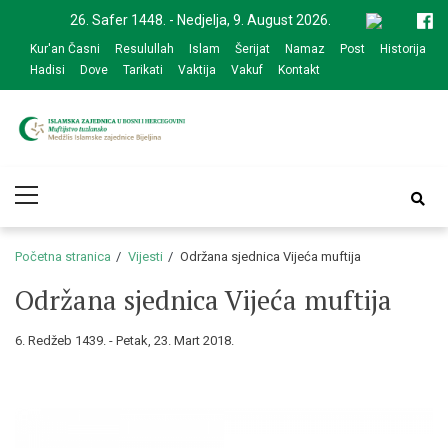
Skip
Skip
26. Safer 1448. - Nedjelja, 9. August 2026.
to
to
Kur'an Časni
Resulullah
Islam
Šerijat
Namaz
Post
Historija
navigation
content
Hadisi
Dove
Tarikati
Vaktija
Vakuf
Kontakt
Medžlis Islamske
Službena web prezentacija
Primary
zajednice Bijeljina
Menu
Početna stranica
Vijesti
Održana sjednica Vijeća muftija
Održana sjednica Vijeća muftija
6. Redžeb 1439. - Petak, 23. Mart 2018.