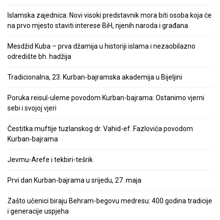
Islamska zajednica: Novi visoki predstavnik mora biti osoba koja će
na prvo mjesto staviti interese BiH, njenih naroda i građana
Mesdžid Kuba – prva džamija u historiji islama i nezaobilazno
odredište bh. hadžija
Tradicionalna, 23. Kurban-bajramska akademija u Bijeljini
Poruka reisul-uleme povodom Kurban-bajrama: Ostanimo vjerni
sebi i svojoj vjeri
Čestitka muftije tuzlanskog dr. Vahid-ef. Fazlovića povodom
Kurban-bajrama
Jevmu-Arefe i tekbiri-tešrik
Prvi dan Kurban-bajrama u srijedu, 27. maja
Zašto učenici biraju Behram-begovu medresu: 400 godina tradicije
i generacije uspjeha