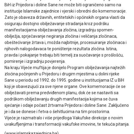
BiH iz Prijedora i doline Sane ne može biti ograničeno samo na
institucije Islamske zajednice i vjerski i obredni dio komemoracije.
Zato je obaveza državnih, entitetskih i općinskih organa vlasti da
osiguraju dostojno obilježavanje stradanja kroz podršku
manifestacijama obilježavanja zločina, izgradnju spomen-
obilježja, sprječavanje negiranja zločina i veličanja zločinaca,
obeštećivanje žrtava i, možda najbitnije, procesuiranje zločinaca i
njihovih nalogodavaca te poništenje rezultata zločina. Istina,
pravda i pokajanje trebaju biti temelj za suočavanje s prošlošću,
pomirenje i izgradnju povjerenja.
Na kraju Vijeće muftija je donijelo Program obilježavanja najtežih
zloćina počinjenih u Prijedoru i drugim mjestima u dolini rijeke
Sane u periodu od 1992. do 1995. godine u institucijama IZ u BIH
koji je obavezujući za sve njene organe. Ove komemoracije će se
obilježavati prema predviđenom planu, dok će se nastaviti sa
podrškom obilježavanju drugih manifestacija kojima se čuva
sjećanje i odaje počast žrtvama Prijedora i doline Sane. Zaključeno
je i da se donese i fetva o šehitlucima na tim prostorima.
Vijeće je razmatralo i više prijedloga Vakufske direkcije o novim
uvakufljenjima i transformaciji vakufske imovine, te tekuća pitanja.
(www.islamskazajednica.ba)