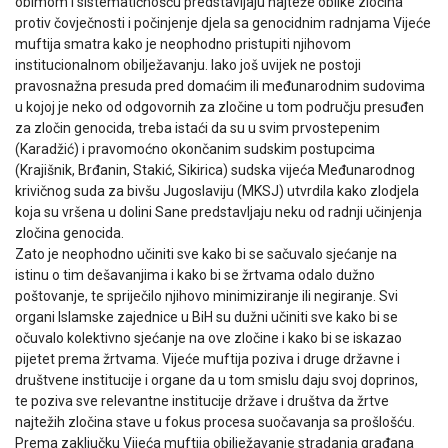
obimom i sistematičnošću predstavljaju najteže oblike zločina
protiv čovječnosti i počinjenje djela sa genocidnim radnjama Vijeće
muftija smatra kako je neophodno pristupiti njihovom
institucionalnom obilježavanju. Iako još uvijek ne postoji
pravosnažna presuda pred domaćim ili međunarodnim sudovima
u kojoj je neko od odgovornih za zločine u tom području presuđen
za zločin genocida, treba istaći da su u svim prvostepenim
(Karadžić) i pravomoćno okončanim sudskim postupcima
(Krajišnik, Brđanin, Stakić, Sikirica) sudska vijeća Međunarodnog
krivičnog suda za bivšu Jugoslaviju (MKSJ) utvrdila kako zlodjela
koja su vršena u dolini Sane predstavljaju neku od radnji učinjenja
zločina genocida.
Zato je neophodno učiniti sve kako bi se sačuvalo sjećanje na
istinu o tim dešavanjima i kako bi se žrtvama odalo dužno
poštovanje, te spriječilo njihovo minimiziranje ili negiranje. Svi
organi Islamske zajednice u BiH su dužni učiniti sve kako bi se
očuvalo kolektivno sjećanje na ove zločine i kako bi se iskazao
pijetet prema žrtvama. Vijeće muftija poziva i druge državne i
društvene institucije i organe da u tom smislu daju svoj doprinos,
te poziva sve relevantne institucije države i društva da žrtve
najtežih zločina stave u fokus procesa suočavanja sa prošlošću.
Prema zaključku Vijeća muftija obilježavanje stradanja građana