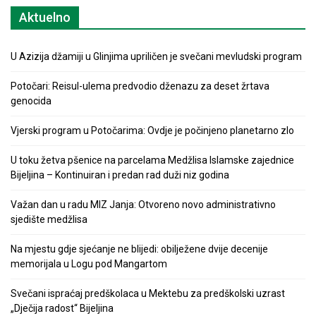
Aktuelno
U Azizija džamiji u Glinjima upriličen je svečani mevludski program
Potočari: Reisul-ulema predvodio dženazu za deset žrtava
genocida
Vjerski program u Potočarima: Ovdje je počinjeno planetarno zlo
U toku žetva pšenice na parcelama Medžlisa Islamske zajednice
Bijeljina – Kontinuiran i predan rad duži niz godina
Važan dan u radu MIZ Janja: Otvoreno novo administrativno
sjedište medžlisa
Na mjestu gdje sjećanje ne blijedi: obilježene dvije decenije
memorijala u Logu pod Mangartom
Svečani ispraćaj predškolaca u Mektebu za predškolski uzrast
„Dječija radost“ Bijeljina