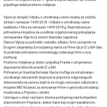
prijedloga dobili pozitivno mišljenje.
Vijeće je donijelo Odluku o utvrđivanju visine nisaba za redžeb,
ša'ban i ramazan 1439/2018. i Odluka o utvrđivanju visine
sadekatu-l-fitra za ramazan 1439/2018.g. Razmatrana je i
prihvaćena inicijativa za uvođenje organizovanog prikupljanja
ramazanske fidje kroz sistem Islamske zajednice.
Članovi Vijeća su prihvatili i nekoliko odluka i fetvi usvojenih na
Drugom zasjedanju Evroazijskog vijeća za fetve čiji je IZ u BiH član,
te podržalo prihvaćenu metodologiju izdavanja fetvi u ovoj
instituciji.
Pozitivno mišljenje je dobio i prijedlog Pravila o izmjenama i
dopunama Izbornih pravila IZ u BiH.
Prihvaćen je Izvještaj Komisije Vijeća muftija za istraživanje i
utvrđivanje relevantnih činjenica te pripreme odgovarajućih
dokumenata na osnovu kojih bi se moglo osnovano odlučivati o
Inicijativi MIZ Kozarac za donošenje Fetve o genocidu/stradanju
muslimana u Prijedoru i okolini.
Uzimajući u obzir razmjere zločina počinjenog nad bošnjačkim
stanovništvom Prijedora i doline Sane koji svojim karakterom,