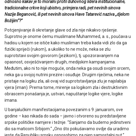
odnosno kakav je to moralni profil duhovnog lidera institucionalne,
tradicionalne crkve koji ubistvo, primjera radi, pet nevinih sinova
Nazije Beganović, ili pet nevinih sinova Have Tatarević naziva „djelom
Božijim“?”
Potcjenjivanje ili okretanje glave od zla nije nikakvo rješenje.
Suprotno je onome čemu muslimane Muhammed, a. s., poučava u
hadisu u kojem se ističe kako musliman treba kada vidi zlo da ga
fizički spriječi (rukom), a ukoliko to ne može, neka se zlu
suprotstavi svojim govorom (jezikom), tj. upozoravanjem na
opasnost, osvješćivanjem drugih, medijskim kampanjama.
Međutim, ako ni to nije moguće, onda neka ga osudi svojim srcem,
neka ga u svojoj nutrini prezire i osuđuje. Drugim riječima, neka ne
pristaje na logiku zla, ali ovaj vid suprotstavljanja zlu je najslabija
vjera (iman). Prema tome, mirenje sa logikom zla i destruktivnim
obrascem ponašanja je, ustvari, napuštanje logike vjere, logike
imana.
U banjalučkim manifestacijama povezanim s 9. januarom, ove
godine – kao nikada do sada – javno i otvoreno su predstavljene
srpske političke namjere i težnje. “Sanjamo da budemo jedinstveni
dio sa maticom Srbijom.“ „Ono što pokušavamo ovdje da uradimo
jeste da Republiku srpsku osposobimo za njen samostalni put.“