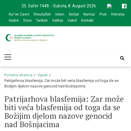
Skip
Skip
25. Safer 1448. - Subota, 8. August 2026.
to
to
Kur'an Časni
Resulullah
Islam
Šerijat
Namaz
Post
Historija
navigation
content
Hadisi
Dove
Tarikati
Vaktija
Vakuf
Kontakt
Medžlis Islamske
Službena web prezentacija
Primary
zajednice Bijeljina
Menu
Početna stranica
Vijesti
Patrijarhova blasfemija: Zar može biti veća blasfemija od toga da se
Božijim djelom nazove genocid nad Bošnjacima
Patrijarhova blasfemija: Zar može
biti veća blasfemija od toga da se
Božijim djelom nazove genocid
nad Bošnjacima