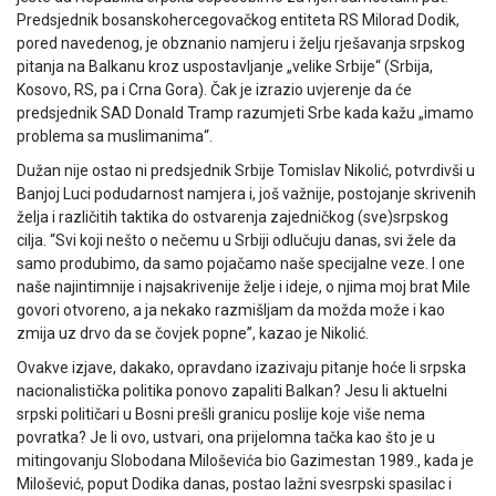
Predsjednik bosanskohercegovačkog entiteta RS Milorad Dodik,
pored navedenog, je obznanio namjeru i želju rješavanja srpskog
pitanja na Balkanu kroz uspostavljanje „velike Srbije“ (Srbija,
Kosovo, RS, pa i Crna Gora). Čak je izrazio uvjerenje da će
predsjednik SAD Donald Tramp razumjeti Srbe kada kažu „imamo
problema sa muslimanima“.
Dužan nije ostao ni predsjednik Srbije Tomislav Nikolić, potvrdivši u
Banjoj Luci podudarnost namjera i, još važnije, postojanje skrivenih
želja i različitih taktika do ostvarenja zajedničkog (sve)srpskog
cilja. “Svi koji nešto o nečemu u Srbiji odlučuju danas, svi žele da
samo produbimo, da samo pojačamo naše specijalne veze. I one
naše najintimnije i najsakrivenije želje i ideje, o njima moj brat Mile
govori otvoreno, a ja nekako razmišljam da možda može i kao
zmija uz drvo da se čovjek popne”, kazao je Nikolić.
Ovakve izjave, dakako, opravdano izazivaju pitanje hoće li srpska
nacionalistička politika ponovo zapaliti Balkan? Jesu li aktuelni
srpski političari u Bosni prešli granicu poslije koje više nema
povratka? Je li ovo, ustvari, ona prijelomna tačka kao što je u
mitingovanju Slobodana Miloševića bio Gazimestan 1989., kada je
Milošević, poput Dodika danas, postao lažni svesrpski spasilac i