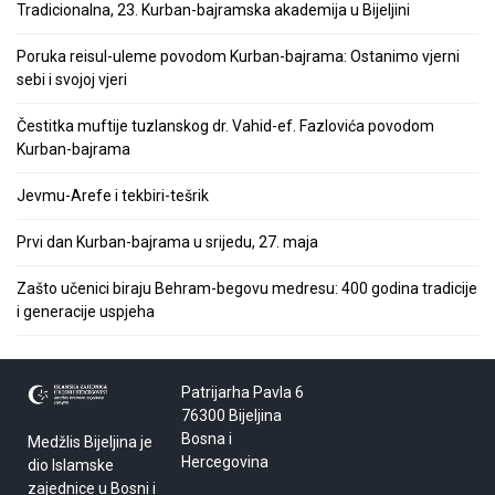
Tradicionalna, 23. Kurban-bajramska akademija u Bijeljini
Poruka reisul-uleme povodom Kurban-bajrama: Ostanimo vjerni
sebi i svojoj vjeri
Čestitka muftije tuzlanskog dr. Vahid-ef. Fazlovića povodom
Kurban-bajrama
Jevmu-Arefe i tekbiri-tešrik
Prvi dan Kurban-bajrama u srijedu, 27. maja
Zašto učenici biraju Behram-begovu medresu: 400 godina tradicije
i generacije uspjeha
Patrijarha Pavla 6
76300 Bijeljina
Bosna i
Medžlis Bijeljina je
Hercegovina
dio Islamske
zajednice u Bosni i