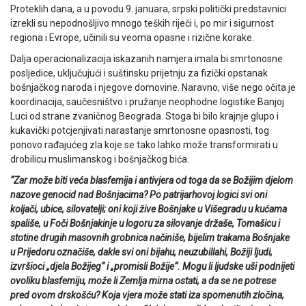
Proteklih dana, a u povodu 9. januara, srpski politički predstavnici
izrekli su nepodnošljivo mnogo teških riječi i, po mir i sigurnost
regiona i Evrope, učinili su veoma opasne i rizične korake.
Dalja operacionalizacija iskazanih namjera imala bi smrtonosne
posljedice, uključujući i suštinsku prijetnju za fizički opstanak
bošnjačkog naroda i njegove domovine. Naravno, više nego očita je
koordinacija, saučesništvo i pružanje neophodne logistike Banjoj
Luci od strane zvaničnog Beograda. Stoga bi bilo krajnje glupo i
kukavički potcjenjivati narastanje smrtonosne opasnosti, tog
ponovo rađajućeg zla koje se tako lahko može transformirati u
drobilicu muslimanskog i bošnjačkog bića.
“Zar može biti veća blasfemija i antivjera od toga da se Božijim djelom
nazove genocid nad Bošnjacima? Po patrijarhovoj logici svi oni
koljači, ubice, silovatelji; oni koji žive Bošnjake u Višegradu u kućama
spališe, u Foči Bošnjakinje u logoru za silovanje držaše, Tomašicu i
stotine drugih masovnih grobnica načiniše, bijelim trakama Bošnjake
u Prijedoru označiše, dakle svi oni bijahu, neuzubillahi, Božiji ljudi,
izvršioci „djela Božijeg“ i „promisli Božije“. Mogu li ljudske uši podnijeti
ovoliku blasfemiju, može li Zemlja mirna ostati, a da se ne potrese
pred ovom drskošću? Koja vjera može stati iza spomenutih zločina,