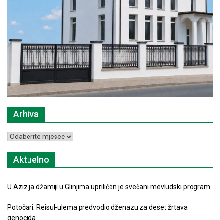
Arhiva
Arhiva
Aktuelno
U Azizija džamiji u Glinjima upriličen je svečani mevludski program
Potočari: Reisul-ulema predvodio dženazu za deset žrtava
genocida