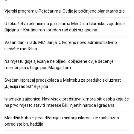
Vjerski program u Potočarima: Ovdje je počinjeno planetarno zlo
U toku žetva pšenice na parcelama Medžlisa Islamske zajednice
Bijeljina – Kontinuiran i predan rad duži niz godina
Važan dan u radu MIZ Janja: Otvoreno novo administrativno
sjedište medžlisa
Na mjestu gdje sjećanje ne blijedi: obilježene dvije decenije
memorijala u Logu pod Mangartom
Svečani ispraćaj predškolaca u Mektebu za predškolski uzrast
„Dječija radost“ Bijeljina
Islamska zajednica: Novi visoki predstavnik mora biti osoba koja će
na prvo mjesto staviti interese BiH, njenih naroda i građana
Mesdžid Kuba – prva džamija u historiji islama i nezaobilazno
odredište bh. hadžija