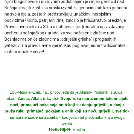
čijim blagoslovom i duhovnim podsticajem je činjen genocid nad
Bošnjacima, ili zašto su srpski izvršitelji genocida bili tako ponosni
na svoja djela, zašto ih predstavljaju junačkim i herojskim
podvizima? Očito, patrijarh Irinej založio je hrišćanstvo, preciznije
Pravoslavnu crkvu u Srba u duhovno i (ne)moralno opravdavanje
uništenja bošnjačkog naroda, za sve počinjene zločine nad
Bošnjacima on će zločincima „odriješiti grijehe“ i proglasiti ih
„vitezovima pravoslavne vjere“. Kao poglavar jedne tradicionalne i
institucionalne crkve!
Ebu-Musa el-E'ari, r.a., pripovijeda da je Allahov Poslanik, s.a.v.s.,
rekao:
Zaista, Allah, d.š., drži Svoju ruku ispruženom tokom cijele
noći, primajući pokajanja onih koji su danju griješili, a danju
pruža ruku, primajući pokajanja onih koji su noću griješili, sve dok
sunce ne izađe sa zapada
– kao jedan od predznaka kraja ovoga
svijeta.
Hadis bilježi: Muslim