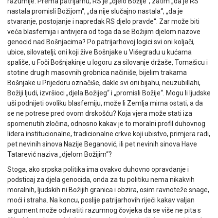
razumije. Prema patrijarhu, RS je „djelo Božije“, zatim „da je RS
nastala promisli Božijom“, „da nije slučajno nastala“, „da je
stvaranje, postojanje i napredak RS djelo pravde“. Zar može biti
veća blasfemija i antivjera od toga da se Božijim djelom nazove
genocid nad Bošnjacima? Po patrijarhovoj logici svi oni koljači,
ubice, silovatelji; oni koji žive Bošnjake u Višegradu u kućama
spališe, u Foči Bošnjakinje u logoru za silovanje držaše, Tomašicu i
stotine drugih masovnih grobnica načiniše, bijelim trakama
Bošnjake u Prijedoru označiše, dakle svi oni bijahu, neuzubillahi,
Božiji ljudi, izvršioci „djela Božijeg“ i „promisli Božije“. Mogu li ljudske
uši podnijeti ovoliku blasfemiju, može li Zemlja mirna ostati, a da
se ne potrese pred ovom drskošću? Koja vjera može stati iza
spomenutih zločina, odnosno kakav je to moralni profil duhovnog
lidera institucionalne, tradicionalne crkve koji ubistvo, primjera radi,
pet nevinih sinova Nazije Beganović, ili pet nevinih sinova Have
Tatarević naziva „djelom Božijim“?
Stoga, ako srpska politika ima ovakvo duhovno opravdanje i
podsticaj za djela genocida, onda za tu politiku nema nikakvih
moralnih, ljudskih ni Božijih granica i obzira, osim ravnoteže snage,
moći i straha. Na koncu, poslije patrijarhovih riječi kakav valjan
argument može odvratiti razumnog čovjeka da se više ne pita s