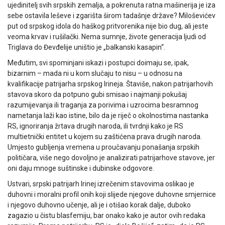
ujedinitelj svih srpskih zemalja, a pokrenuta ratna mašinerija je iza
sebe ostavila leševe i zgarišta širom tadašnje države? Miloševićev
put od srpskog idola do haškog pritvorenika nije bio dug, ali jeste
veoma krvav i rušilački. Nema sumnje, živote generacija ljudi od
Triglava do Đevđelije uništio je „balkanski kasapin“.
Međutim, svi spominjani iskazi i postupci doimaju se, ipak,
bizarnim – mada ni u kom slučaju to nisu – u odnosu na
kvalifikacije patrijarha srpskog Irineja. Štaviše, nakon patrijarhovih
stavova skoro da potpuno gubi smisao i najmanji pokušaj
razumijevanja ili traganja za porivima i uzrocima besramnog
nametanja laži kao istine, bilo da je riječ o okolnostima nastanka
RS, ignoriranja žrtava drugih naroda, ili tvrdnji kako je RS
multietnički entitet u kojem su zaštićena prava drugih naroda.
Umjesto gubljenja vremena u proučavanju ponašanja srpskih
političara, više nego dovoljno je analizirati patrijarhove stavove, jer
oni daju mnoge suštinske i dubinske odgovore.
Ustvari, srpski patrijarh Irinej izrečenim stavovima oslikao je
duhovni i moralni profil onih koji slijede njegove duhovne smjernice
i njegovo duhovno učenje, ali je i otišao korak dalje, duboko
zagazio u čistu blasfemiju, bar onako kako je autor ovih redaka