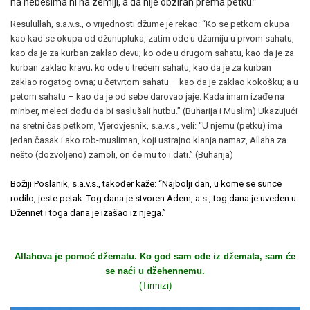
na nebesima ni na zemlji, a da nije obziran prema petku.”
Resulullah, s.a.v.s., o vrijednosti džume je rekao: “Ko se petkom okupa
kao kad se okupa od džunupluka, zatim ode u džamiju u prvom sahatu,
kao da je za kurban zaklao devu; ko ode u drugom sahatu, kao da je za
kurban zaklao kravu; ko ode u trećem sahatu, kao da je za kurban
zaklao rogatog ovna; u četvrtom sahatu – kao da je zaklao kokošku; a u
petom sahatu – kao da je od sebe darovao jaje. Kada imam izađe na
minber, meleci dođu da bi saslušali hutbu.” (Buharija i Muslim) Ukazujući
na sretni čas petkom, Vjerovjesnik, s.a.v.s., veli: “U njemu (petku) ima
jedan časak i ako rob-musliman, koji ustrajno klanja namaz, Allaha za
nešto (dozvoljeno) zamoli, on će mu to i dati.” (Buharija)
Božiji Poslanik, s.a.v.s., također kaže: “Najbolji dan, u kome se sunce
rodilo, jeste petak. Tog dana je stvoren Adem, a.s., tog dana je uveden u
Džennet i toga dana je izašao iz njega.”
Allahova je pomoć džematu. Ko god sam ode iz džemata, sam će
se naći u džehennemu.
(Tirmizi)