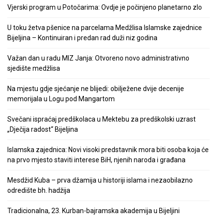
Vjerski program u Potočarima: Ovdje je počinjeno planetarno zlo
U toku žetva pšenice na parcelama Medžlisa Islamske zajednice
Bijeljina – Kontinuiran i predan rad duži niz godina
Važan dan u radu MIZ Janja: Otvoreno novo administrativno
sjedište medžlisa
Na mjestu gdje sjećanje ne blijedi: obilježene dvije decenije
memorijala u Logu pod Mangartom
Svečani ispraćaj predškolaca u Mektebu za predškolski uzrast
„Dječija radost“ Bijeljina
Islamska zajednica: Novi visoki predstavnik mora biti osoba koja će
na prvo mjesto staviti interese BiH, njenih naroda i građana
Mesdžid Kuba – prva džamija u historiji islama i nezaobilazno
odredište bh. hadžija
Tradicionalna, 23. Kurban-bajramska akademija u Bijeljini