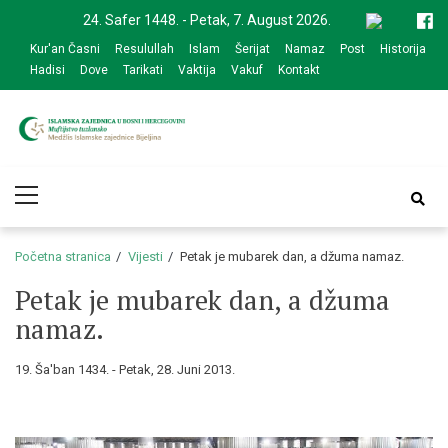
Skip
Skip
24. Safer 1448. - Petak, 7. August 2026.
to
to
Kur'an Časni
Resulullah
Islam
Šerijat
Namaz
Post
Historija
navigation
content
Hadisi
Dove
Tarikati
Vaktija
Vakuf
Kontakt
Medžlis Islamske
Službena web prezentacija
Primary
zajednice Bijeljina
Menu
Početna stranica
Vijesti
Petak je mubarek dan, a džuma namaz.
Petak je mubarek dan, a džuma
namaz.
19. Ša'ban 1434. - Petak, 28. Juni 2013.