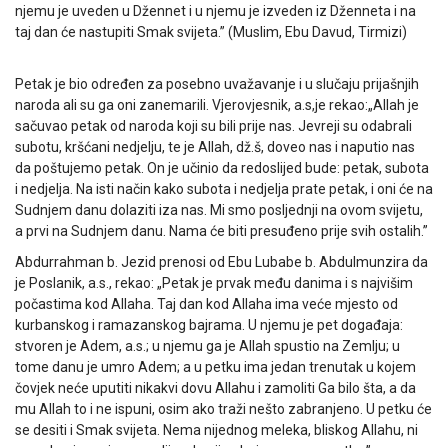
njemu je uveden u Džennet i u njemu je izveden iz Dženneta i na
taj dan će nastupiti Smak svijeta.” (Muslim, Ebu Davud, Tirmizi)
Petak je bio određen za posebno uvažavanje i u slučaju prijašnjih
naroda ali su ga oni zanemarili. Vjerovjesnik, a.s,je rekao:„Allah je
sačuvao petak od naroda koji su bili prije nas. Jevreji su odabrali
subotu, kršćani nedjelju, te je Allah, dž.š, doveo nas i naputio nas
da poštujemo petak. On je učinio da redoslijed bude: petak, subota
i nedjelja. Na isti način kako subota i nedjelja prate petak, i oni će na
Sudnjem danu dolaziti iza nas. Mi smo posljednji na ovom svijetu,
a prvi na Sudnjem danu. Nama će biti presuđeno prije svih ostalih.”
Abdurrahman b. Jezid prenosi od Ebu Lubabe b. Abdulmunzira da
je Poslanik, a.s., rekao: „Petak je prvak među danima i s najvišim
počastima kod Allaha. Taj dan kod Allaha ima veće mjesto od
kurbanskog i ramazanskog bajrama. U njemu je pet događaja:
stvoren je Adem, a.s.; u njemu ga je Allah spustio na Zemlju; u
tome danu je umro Adem; a u petku ima jedan trenutak u kojem
čovjek neće uputiti nikakvi dovu Allahu i zamoliti Ga bilo šta, a da
mu Allah to i ne ispuni, osim ako traži nešto zabranjeno. U petku će
se desiti i Smak svijeta. Nema nijednog meleka, bliskog Allahu, ni