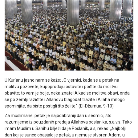
U Kur'anu jasno nam se kaže: „O vjernici, kada se u petak na
molitvu pozovete, kupoprodaju ostavite i pođite da molitvu
obavite; to vam je bolje, neka znate! A kad se molitva obavi, onda
se po zemlji raziđite i Allahovu blagodat tražite i Allaha mnogo
spominjite, da biste postigli što želite.” (El-Džumua, 9-10)
Za muslimane, petak je najodabraniji dan u sedmici, što
razumijemo iz pouzdanih predaja Allahova poslanika, s.a.v.s. Tako
imam Muslim u Sahihu bilježi da je Poslanik, a.s, rekao: „Najbolji
dan koji je sunce obasjalo je petak; u njemu je stvoren Adem, u