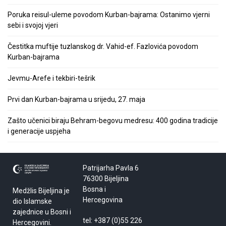
Poruka reisul-uleme povodom Kurban-bajrama: Ostanimo vjerni
sebi i svojoj vjeri
Čestitka muftije tuzlanskog dr. Vahid-ef. Fazlovića povodom
Kurban-bajrama
Jevmu-Arefe i tekbiri-tešrik
Prvi dan Kurban-bajrama u srijedu, 27. maja
Zašto učenici biraju Behram-begovu medresu: 400 godina tradicije
i generacije uspjeha
Patrijarha Pavla 6
76300 Bijeljina
Bosna i
Medžlis Bijeljina je
Hercegovina
dio Islamske
zajednice u Bosni i
tel: +387 (0)55 226
Hercegovini.