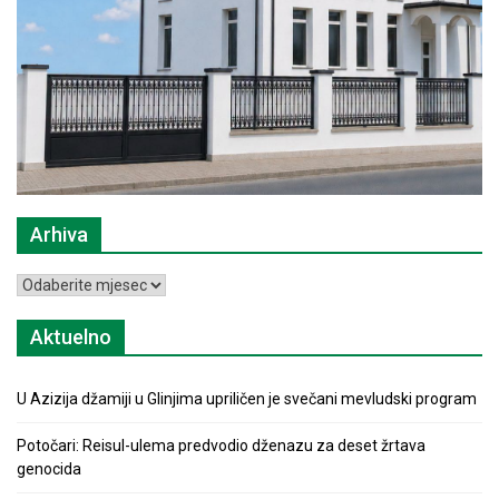
Arhiva
Arhiva
Aktuelno
U Azizija džamiji u Glinjima upriličen je svečani mevludski program
Potočari: Reisul-ulema predvodio dženazu za deset žrtava
genocida