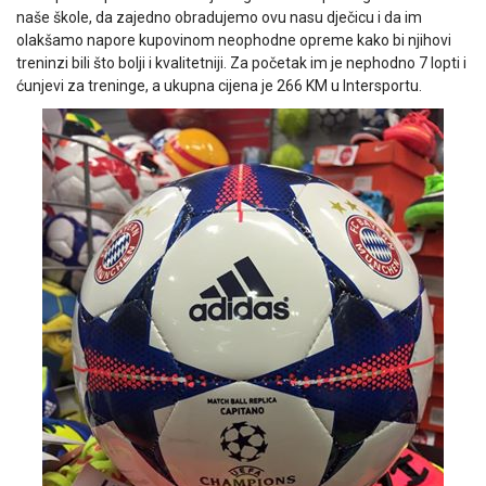
naše škole, da zajedno obradujemo ovu nasu dječicu i da im
olakšamo napore kupovinom neophodne opreme kako bi njihovi
treninzi bili što bolji i kvalitetniji. Za početak im je nephodno 7 lopti i
ćunjevi za treninge, a ukupna cijena je 266 KM u Intersportu.