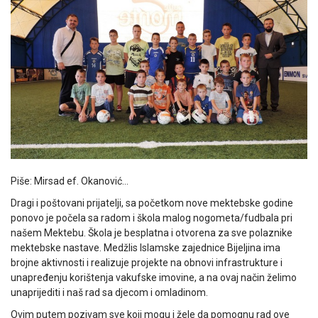
Piše: Mirsad ef. Okanović…
Dragi i poštovani prijatelji, sa početkom nove mektebske godine
ponovo je počela sa radom i škola malog nogometa/fudbala pri
našem Mektebu. Škola je besplatna i otvorena za sve polaznike
mektebske nastave. Medžlis Islamske zajednice Bijeljina ima
brojne aktivnosti i realizuje projekte na obnovi infrastrukture i
unapređenju korištenja vakufske imovine, a na ovaj način želimo
unaprijediti i naš rad sa djecom i omladinom.
Ovim putem pozivam sve koji mogu i žele da pomognu rad ove