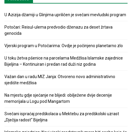
U Azizija džamiji u Glinjima upriličen je svečani mevludski program
Potočari: Reisul-ulema predvodio dženazu za deset žrtava
genocida
Vjerski program u Potočarima: Ovdje je počinjeno planetarno zlo
U toku žetva pšenice na parcelama Medžlisa Islamske zajednice
Bijeljina – Kontinuiran i predan rad duži niz godina
Važan dan u radu MIZ Janja: Otvoreno novo administrativno
sjedište medžlisa
Na mjestu gdje sjećanje ne blijedi: obilježene dvije decenije
memorijala u Logu pod Mangartom
Svečani ispraćaj predškolaca u Mektebu za predškolski uzrast
„Dječija radost“ Bijeljina