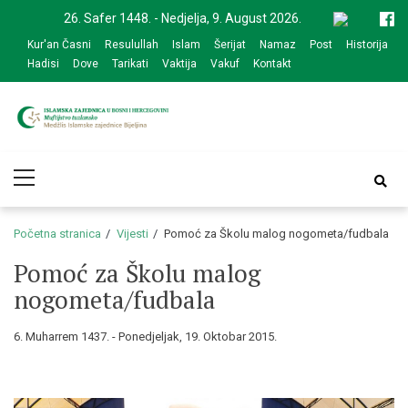
Skip
Skip
26. Safer 1448. - Nedjelja, 9. August 2026.
to
to
Kur'an Časni
Resulullah
Islam
Šerijat
Namaz
Post
Historija
navigation
content
Hadisi
Dove
Tarikati
Vaktija
Vakuf
Kontakt
Medžlis Islamske
Službena web prezentacija
Primary
zajednice Bijeljina
Menu
Početna stranica
Vijesti
Pomoć za Školu malog nogometa/fudbala
Pomoć za Školu malog
nogometa/fudbala
6. Muharrem 1437. - Ponedjeljak, 19. Oktobar 2015.