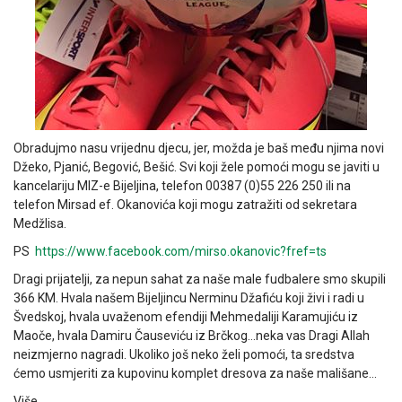
Obradujmo nasu vrijednu djecu, jer, možda je baš među njima novi
Džeko, Pjanić, Begović, Bešić. Svi koji žele pomoći mogu se javiti u
kancelariju MIZ-e Bijeljina, telefon 00387 (0)55 226 250 ili na
telefon Mirsad ef. Okanovića koji mogu zatražiti od sekretara
Medžlisa.
PS
https://www.facebook.com/mirso.okanovic?fref=ts
Dragi prijatelji, za nepun sahat za naše male fudbalere smo skupili
366 KM. Hvala našem Bijeljincu Nerminu Džafiću koji živi i radi u
Švedskoj, hvala uvaženom efendiji Mehmedaliji Karamujiću iz
Maoče, hvala Damiru Čauseviću iz Brčkog…neka vas Dragi Allah
neizmjerno nagradi. Ukoliko još neko želi pomoći, ta sredstva
ćemo usmjeriti za kupovinu komplet dresova za naše mališane…
Više…