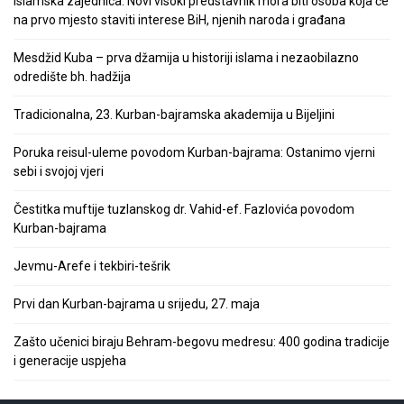
Islamska zajednica: Novi visoki predstavnik mora biti osoba koja će
na prvo mjesto staviti interese BiH, njenih naroda i građana
Mesdžid Kuba – prva džamija u historiji islama i nezaobilazno
odredište bh. hadžija
Tradicionalna, 23. Kurban-bajramska akademija u Bijeljini
Poruka reisul-uleme povodom Kurban-bajrama: Ostanimo vjerni
sebi i svojoj vjeri
Čestitka muftije tuzlanskog dr. Vahid-ef. Fazlovića povodom
Kurban-bajrama
Jevmu-Arefe i tekbiri-tešrik
Prvi dan Kurban-bajrama u srijedu, 27. maja
Zašto učenici biraju Behram-begovu medresu: 400 godina tradicije
i generacije uspjeha