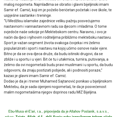
malog nogometa. Najmlađima se obratio i glavni bijeljinski imam
Samir ef. Camić, koji im je poželio berićetan početak i ove škole, te
uspješne sastanke i treninge.
“U Medžlisu islamske zajednice veliku pažnju posvećujemo
nastavnom i vannastavnom radu sa djecom i mladima. O tome
svjedoče naše sekcije pri Mektebskom centru. Naravno, i ovo je
način da djeci i njihovim roditeljima približimo mektebsku nastavu.
Sport je važan segment života svakoga čovjeka i mi želimo
popularizirati i sport i nastavu na kojoj učimo osnove naše vjere.
Bitno je da se ova djeca druže, da budu istinski drugovi, da se
zbliže i u sportu i u vjeri. Bit će tu i utakmica, turnira, putovanja, a
želimo da ovi nogometaši budu pravi muslimani i u sportu, da budu
odgovorni, da znaju postizati pobjede, ali i podnositi poraze,”
kazao je glavni imam Samir ef. Camić.
Dodao je da je i trener Muhamed Sajtanović ponikao u bijeljinskom
Mektebu, da je sada cijenjeni nogometaš, te da je posvećenost
malim nogometašima njegov doprinos radu MIZ Bijeljina.
Ebu-Musa el-E'ari, r.a., pripovijeda da je Allahov Poslanik, s.a.v.s.,
rekao:
Zaista, Allah, d.š., drži Svoju ruku ispruženom tokom cijele