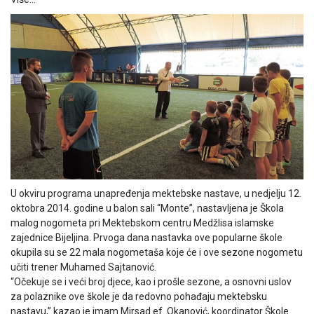
U okviru programa unapređenja mektebske nastave, u nedjelju 12.
oktobra 2014. godine u balon sali “Monte”, nastavljena je Škola
malog nogometa pri Mektebskom centru Medžlisa islamske
zajednice Bijeljina. Prvoga dana nastavka ove popularne škole
okupila su se 22 mala nogometaša koje će i ove sezone nogometu
učiti trener Muhamed Sajtanović.
“Očekuje se i veći broj djece, kao i prošle sezone, a osnovni uslov
za polaznike ove škole je da redovno pohađaju mektebsku
nastavu,” kazao je imam Mirsad ef. Okanović, koordinator Škole