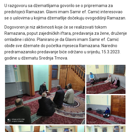
U razgovoru sa džematlijama govorilo se o pripremama za
predstojeći Ramazan. Glavni imam Samir ef. Camić interesovao
se o uslovima u kojima džematlije dočekuju ovogodišnji Ramazan.
Dogovoren je niz aktivnosti koje će se realizovati tokom
Ramazana, poput zajedničkih iftara, predavanja za žene, druženje
omladine i slično. Planirano je da Glavni imam Samir ef. Camić
obiđe sve džemate do početka mjeseca Ramazana. Naredno
predramazansko predavanje biće održano u srijedu, 15.3.2023.
godine u džematu Srednja Trnova.