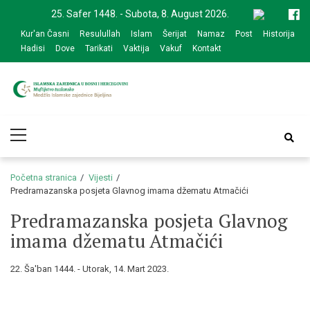
Skip
Skip
25. Safer 1448. - Subota, 8. August 2026.
to
to
Kur'an Časni
Resulullah
Islam
Šerijat
Namaz
Post
Historija
navigation
content
Hadisi
Dove
Tarikati
Vaktija
Vakuf
Kontakt
Medžlis Islamske
Službena web prezentacija
Primary
zajednice Bijeljina
Menu
Početna stranica
Vijesti
Predramazanska posjeta Glavnog imama džematu Atmačići
Predramazanska posjeta Glavnog
imama džematu Atmačići
22. Ša'ban 1444. - Utorak, 14. Mart 2023.