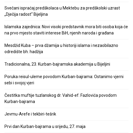
Svečani ispraćaj predškolaca u Mektebu za predškolski uzrast
„Dječija radost“ Bijeljina
Islamska zajednica: Novi visoki predstavnik mora biti osoba koja će
na prvo mjesto staviti interese BiH, njenih naroda i građana
Mesdžid Kuba – prva džamija u historiji islama i nezaobilazno
odredište bh. hadžija
Tradicionalna, 23. Kurban-bajramska akademija u Bijeljini
Poruka reisul-uleme povodom Kurban-bajrama: Ostanimo vjerni
sebi i svojoj vjeri
Čestitka muftije tuzlanskog dr. Vahid-ef. Fazlovića povodom
Kurban-bajrama
Jevmu-Arefe i tekbiri-tešrik
Prvi dan Kurban-bajrama u srijedu, 27. maja