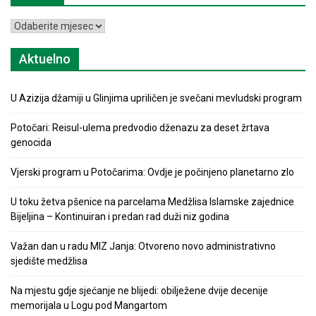
Arhiva
Aktuelno
U Azizija džamiji u Glinjima upriličen je svečani mevludski program
Potočari: Reisul-ulema predvodio dženazu za deset žrtava
genocida
Vjerski program u Potočarima: Ovdje je počinjeno planetarno zlo
U toku žetva pšenice na parcelama Medžlisa Islamske zajednice
Bijeljina – Kontinuiran i predan rad duži niz godina
Važan dan u radu MIZ Janja: Otvoreno novo administrativno
sjedište medžlisa
Na mjestu gdje sjećanje ne blijedi: obilježene dvije decenije
memorijala u Logu pod Mangartom