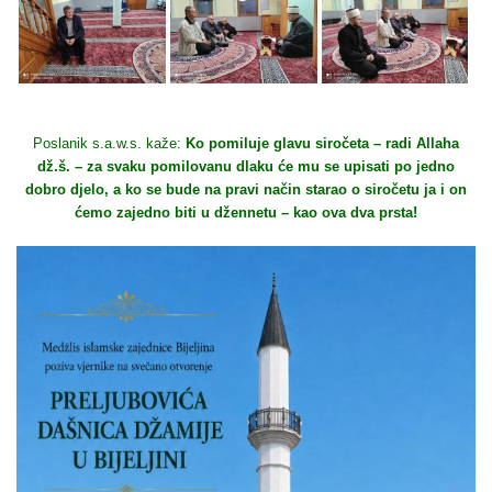
Poslanik s.a.w.s. kaže:
Ko pomiluje glavu siročeta – radi Allaha
dž.š. – za svaku pomilovanu dlaku će mu se upisati po jedno
dobro djelo, a ko se bude na pravi način starao o siročetu ja i on
ćemo zajedno biti u džennetu – kao ova dva prsta!