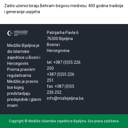
Zašto učenici biraju Behram-begovu medresu: 400 godina tradicije
i generacije uspjeha
Patrijarha Pavla 6
76300 Bijeljina
Bosna i
Medžlis Bijeljina je
Hercegovina
dio Islamske
zajednice u Bosni i
tel: +387 (0)55 226
Hercegovini.
250
Prema pravnim
+387 (0)55 226
regulativama
251
Medžlis je pravno
fax: +387 (0)55
lice kojeg
226 252
predstavljaju
info@mizbijeljina.ba
predsjednik i glavni
imam.
Copyright © Medžlis Islamske zajednice Bijeljina. Sva prava zadržana.