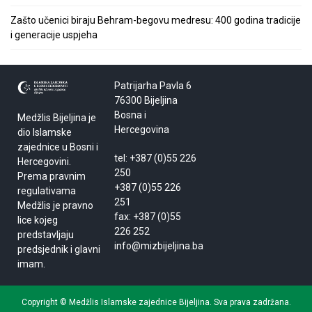
Zašto učenici biraju Behram-begovu medresu: 400 godina tradicije
i generacije uspjeha
Patrijarha Pavla 6
76300 Bijeljina
Bosna i
Medžlis Bijeljina je
Hercegovina
dio Islamske
zajednice u Bosni i
tel: +387 (0)55 226
Hercegovini.
250
Prema pravnim
+387 (0)55 226
regulativama
251
Medžlis je pravno
fax: +387 (0)55
lice kojeg
226 252
predstavljaju
info@mizbijeljina.ba
predsjednik i glavni
imam.
Copyright © Medžlis Islamske zajednice Bijeljina. Sva prava zadržana.