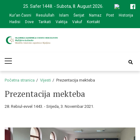
Skip
Skip
25. Safer 1448. - Subota, 8. August 2026.
to
to
Kur'an Časni
Resulullah
Islam
Šerijat
Namaz
Post
Historija
navigation
content
Hadisi
Dove
Tarikati
Vaktija
Vakuf
Kontakt
Medžlis Islamske
Službena web prezentacija
Primary
zajednice Bijeljina
Menu
Početna stranica
Vijesti
Prezentacija mekteba
Prezentacija mekteba
28. Rebiul-evvel 1443. - Srijeda, 3. Novembar 2021.