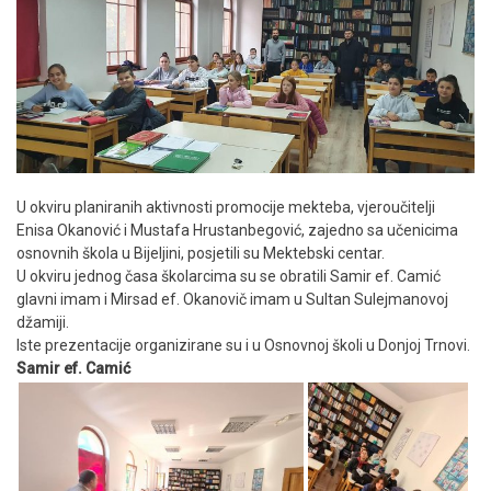
U okviru planiranih aktivnosti promocije mekteba, vjeroučitelji
Enisa Okanović i Mustafa Hrustanbegović, zajedno sa učenicima
osnovnih škola u Bijeljini, posjetili su Mektebski centar.
U okviru jednog časa školarcima su se obratili Samir ef. Camić
glavni imam i Mirsad ef. Okanovič imam u Sultan Sulejmanovoj
džamiji.
Iste prezentacije organizirane su i u Osnovnoj školi u Donjoj Trnovi.
Samir ef. Camić