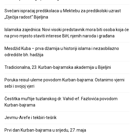
Svečani ispraćaj predškolaca u Mektebu za predškolski uzrast
„Dječija radost“ Bijeljina
Islamska zajednica: Novi visoki predstavnik mora biti osoba koja će
na prvo mjesto staviti interese BiH, njenih naroda i građana
Mesdžid Kuba – prva džamija u historiji islama i nezaobilazno
odredište bh. hadžija
Tradicionalna, 23. Kurban-bajramska akademija u Bijeljini
Poruka reisul-uleme povodom Kurban-bajrama: Ostanimo vjerni
sebi i svojoj vjeri
Čestitka muftije tuzlanskog dr. Vahid-ef. Fazlovića povodom
Kurban-bajrama
Jevmu-Arefe i tekbiri-tešrik
Prvi dan Kurban-bajrama u srijedu, 27. maja