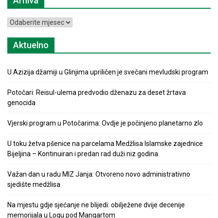
Arhiva
Arhiva
Aktuelno
U Azizija džamiji u Glinjima upriličen je svečani mevludski program
Potočari: Reisul-ulema predvodio dženazu za deset žrtava
genocida
Vjerski program u Potočarima: Ovdje je počinjeno planetarno zlo
U toku žetva pšenice na parcelama Medžlisa Islamske zajednice
Bijeljina – Kontinuiran i predan rad duži niz godina
Važan dan u radu MIZ Janja: Otvoreno novo administrativno
sjedište medžlisa
Na mjestu gdje sjećanje ne blijedi: obilježene dvije decenije
memorijala u Logu pod Mangartom