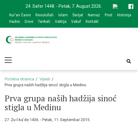
Skip
Skip
24. Safer 1448. - Petak, 7. August 2026.
to
to
Kur'an Časni
Resulullah
Islam
Šerijat
Namaz
Post
Historija
navigation
content
Hadisi
Dove
Tarikati
Vaktija
Vakuf
Kontakt
Medžlis Islamske
Službena web prezentacija
Primary
zajednice Bijeljina
Menu
Početna stranica
Vijesti
Prva grupa naših hadžija sinoć stigla u Medinu
Prva grupa naših hadžija sinoć
stigla u Medinu
27. Zu-l-ka'de 1436. - Petak, 11. Septembar 2015.