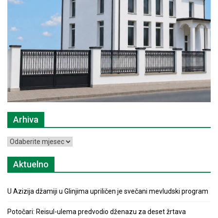
Arhiva
Arhiva
Aktuelno
U Azizija džamiji u Glinjima upriličen je svečani mevludski program
Potočari: Reisul-ulema predvodio dženazu za deset žrtava