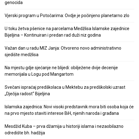
genocida
Vjerski program u Potočarima: Ovdje je počinjeno planetarno zlo
U toku žetva pšenice na parcelama Medžlisa Islamske zajednice
Bijeljina – Kontinuiran i predan rad duži niz godina
Važan dan u radu MIZ Janja: Otvoreno novo administrativno
sjedište medžlisa
Na mjestu gdje sjećanje ne blijedi: obilježene dvije decenije
memorijala u Logu pod Mangartom
Svečani ispraćaj predškolaca u Mektebu za predškolski uzrast
„Dječija radost“ Bijeljina
Islamska zajednica: Novi visoki predstavnik mora biti osoba koja će
na prvo mjesto staviti interese BiH, njenih naroda i građana
Mesdžid Kuba – prva džamija u historiji islama i nezaobilazno
odredište bh. hadžija