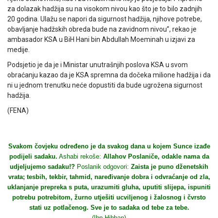
za dolazak hadžija su na visokom nivou kao što je to bilo zadnjih
20 godina. Ulažu se napori da sigurnost hadžija, njihove potrebe,
obavljanje hadžskih obreda bude na zavidnom nivou”, rekao je
ambasador KSA u BiH Hani bin Abdullah Moeminah u izjavi za
medije.
Podsjetio je da je i Ministar unutrašnjih poslova KSA u svom
obraćanju kazao da je KSA spremna da dočeka milione hadžija i da
ni u jednom trenutku neće dopustiti da bude ugrožena sigurnost
hadžija.
(FENA)
Svakom čovjeku određeno je da svakog dana u kojem Sunce izađe
podijeli sadaku.
Ashabi rekoše:
Allahov Poslaniče, odakle nama da
udjeljujemo sadaku!?
Poslanik odgovori:
Zaista je puno dženetskih
vrata; tesbih, tekbir, tahmid, naređivanje dobra i odvraćanje od zla,
uklanjanje prepreka s puta, urazumiti gluha, uputiti slijepa, ispuniti
potrebu potrebitom, žurno utješiti ucviljenog i žalosnog i čvrsto
stati uz potlačenog. Sve je to sadaka od tebe za tebe.
(Ibn Hibban)