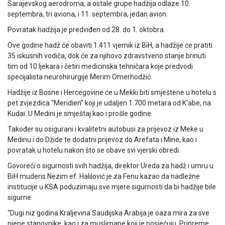
Sarajevskog aerodroma, a ostale grupe hadžija odlaze 10.
septembra, tri aviona, i 11. septembra, jedan avion.
Povratak hadžija je predviđen od 28. do 1. oktobra.
Ove godine hadž će obaviti 1.411 vjernik iz BiH, a hadžije će pratiti
35 iskusnih vodiča, dok će za njihovo zdravstveno stanje brinuti
tim od 10 ljekara i četiri medicinska tehničara koje predvodi
specijalista neurohirurgije Merim Omerhodžić.
Hadžije iz Bosne i Hercegovine će u Mekki biti smještene u hotelu s
pet zvjezdica “Meridien” koji je udaljen 1.700 metara od K'abe, na
Kudai. U Medini je smještaj kao i prošle godine.
Također su osigurani i kvalitetni autobusi za prijevoz iz Meke u
Medinu i do Džide te dodatni prijevoz do Arefata i Mine, kao i
povratak u hotelu nakon što se obave svi vjerski obredi.
Govoreći o sigurnosti svih hadžija, direktor Ureda za hadž i umru u
BiH muderis Nezim ef. Halilović je za Fenu kazao da nadležne
institucije u KSA poduzimaju sve mjere sigurnosti da bi hadžije bile
sigurne.
“Dugi niz godina Kraljevina Saudijska Arabija je oaza mira za sve
njene stanovnike, kao i za muslimane koji je posjećuju. Pripreme