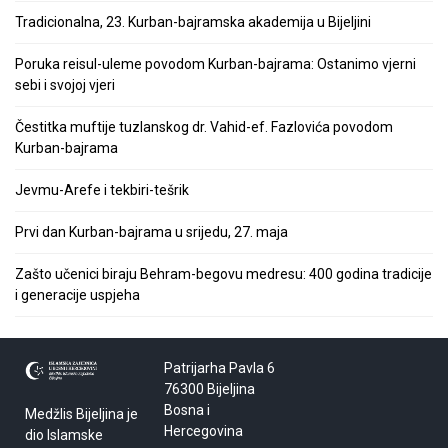
Tradicionalna, 23. Kurban-bajramska akademija u Bijeljini
Poruka reisul-uleme povodom Kurban-bajrama: Ostanimo vjerni
sebi i svojoj vjeri
Čestitka muftije tuzlanskog dr. Vahid-ef. Fazlovića povodom
Kurban-bajrama
Jevmu-Arefe i tekbiri-tešrik
Prvi dan Kurban-bajrama u srijedu, 27. maja
Zašto učenici biraju Behram-begovu medresu: 400 godina tradicije
i generacije uspjeha
Patrijarha Pavla 6
76300 Bijeljina
Bosna i
Medžlis Bijeljina je
Hercegovina
dio Islamske