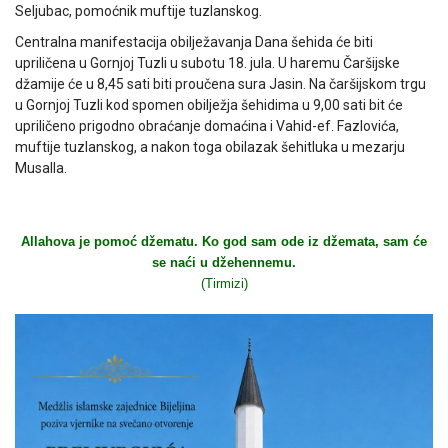
Seljubac, pomoćnik muftije tuzlanskog.
Centralna manifestacija obilježavanja Dana šehida će biti
upriličena u Gornjoj Tuzli u subotu 18. jula. U haremu Čaršijske
džamije će u 8,45 sati biti proučena sura Jasin. Na čaršijskom trgu
u Gornjoj Tuzli kod spomen obilježja šehidima u 9,00 sati bit će
upriličeno prigodno obraćanje domaćina i Vahid-ef. Fazlovića,
muftije tuzlanskog, a nakon toga obilazak šehitluka u mezarju
Musalla.
Allahova je pomoć džematu. Ko god sam ode iz džemata, sam će
se naći u džehennemu.
(Tirmizi)