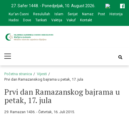
Skip
Skip
27. Safer 1448. - Ponedjeljak, 10. August 2026.
to
to
Kur'an Časni
Resulullah
Islam
Šerijat
Namaz
Post
Historija
navigation
content
Hadisi
Dove
Tarikati
Vaktija
Vakuf
Kontakt
Medžlis Islamske
Službena web prezentacija
Primary
zajednice Bijeljina
Menu
Početna stranica
Vijesti
Prvi dan Ramazanskog bajrama u petak, 17. jula
Prvi dan Ramazanskog bajrama u
petak, 17. jula
29. Ramazan 1436. - Četvrtak, 16. Juli 2015.