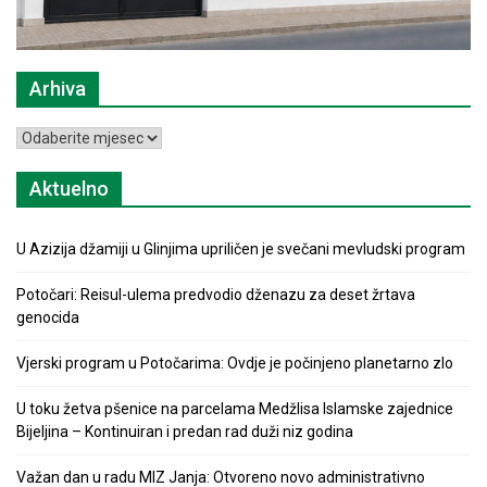
Arhiva
Arhiva
Aktuelno
U Azizija džamiji u Glinjima upriličen je svečani mevludski program
Potočari: Reisul-ulema predvodio dženazu za deset žrtava
genocida
Vjerski program u Potočarima: Ovdje je počinjeno planetarno zlo
U toku žetva pšenice na parcelama Medžlisa Islamske zajednice
Bijeljina – Kontinuiran i predan rad duži niz godina
Važan dan u radu MIZ Janja: Otvoreno novo administrativno