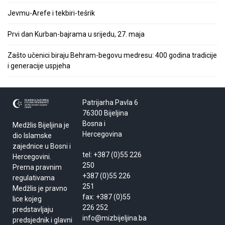
Jevmu-Arefe i tekbiri-tešrik
Prvi dan Kurban-bajrama u srijedu, 27. maja
Zašto učenici biraju Behram-begovu medresu: 400 godina tradicije
i generacije uspjeha
Patrijarha Pavla 6
76300 Bijeljina
Bosna i
Medžlis Bijeljina je
Hercegovina
dio Islamske
zajednice u Bosni i
tel: +387 (0)55 226
Hercegovini.
250
Prema pravnim
+387 (0)55 226
regulativama
251
Medžlis je pravno
fax: +387 (0)55
lice kojeg
226 252
predstavljaju
info@mizbijeljina.ba
predsjednik i glavni