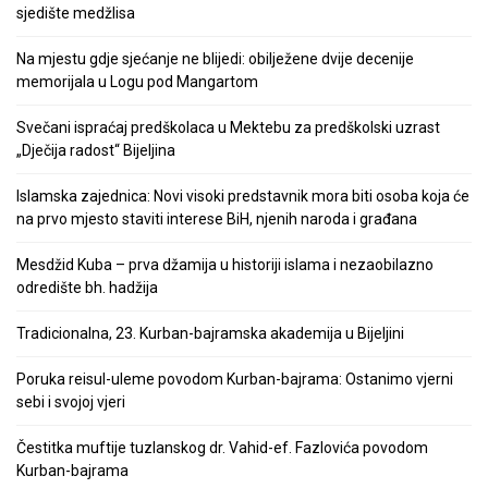
sjedište medžlisa
Na mjestu gdje sjećanje ne blijedi: obilježene dvije decenije
memorijala u Logu pod Mangartom
Svečani ispraćaj predškolaca u Mektebu za predškolski uzrast
„Dječija radost“ Bijeljina
Islamska zajednica: Novi visoki predstavnik mora biti osoba koja će
na prvo mjesto staviti interese BiH, njenih naroda i građana
Mesdžid Kuba – prva džamija u historiji islama i nezaobilazno
odredište bh. hadžija
Tradicionalna, 23. Kurban-bajramska akademija u Bijeljini
Poruka reisul-uleme povodom Kurban-bajrama: Ostanimo vjerni
sebi i svojoj vjeri
Čestitka muftije tuzlanskog dr. Vahid-ef. Fazlovića povodom
Kurban-bajrama