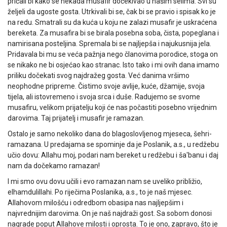
pričali bi kako se nekada musafir dočekivao u našim selima. Svi su
željeli da ugoste gosta. Utrkivali bi se, čak bi se pravio i spisak ko je
na redu. Smatrali su da kuća u koju ne zalazi musafir je uskraćena
bereketa. Za musafira bi se birala posebna soba, čista, popeglana i
namirisana posteljina. Spremala bi se najljepša i najukusnija jela.
Pridavala bi mu se veća pažnja nego članovima porodice, stoga on
se nikako ne bi osjećao kao stranac. Isto tako i mi ovih dana imamo
priliku dočekati svog najdražeg gosta. Već danima vršimo
neophodne pripreme. Čistimo svoje avlije, kuće, džamije, svoja
tijela, ali istovremeno i svoja srca i duše. Radujemo se svome
musafiru, velikom prijatelju koji će nas počastiti posebno vrijednim
darovima. Taj prijatelj i musafir je ramazan.
Ostalo je samo nekoliko dana do blagoslovljenog mjeseca, šehri-
ramazana. U predajama se spominje da je Poslanik, a.s., u redžebu
učio dovu: Allahu moj, podari nam bereket u redžebu i ša'banu i daj
nam da dočekamo ramazan!
I mi smo ovu dovu učili i evo ramazan nam se uveliko približio,
elhamdulillahi. Po riječima Poslanika, a.s., to je naš mjesec.
Allahovom milošću i odredbom obasipa nas najljepšim i
najvrednijim darovima. On je naš najdraži gost. Sa sobom donosi
nagrade poput Allahove milosti i oprosta. To je ono, zapravo, što je