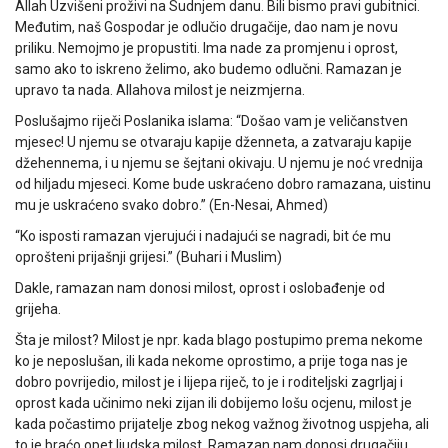
Allah Uzvišeni proživi na Sudnjem danu. Bili bismo pravi gubitnici.
Međutim, naš Gospodar je odlučio drugačije, dao nam je novu
priliku. Nemojmo je propustiti. Ima nade za promjenu i oprost,
samo ako to iskreno želimo, ako budemo odlučni. Ramazan je
upravo ta nada. Allahova milost je neizmjerna.
Poslušajmo riječi Poslanika islama: “Došao vam je veličanstven
mjesec! U njemu se otvaraju kapije dženneta, a zatvaraju kapije
džehennema, i u njemu se šejtani okivaju. U njemu je noć vrednija
od hiljadu mjeseci. Kome bude uskraćeno dobro ramazana, uistinu
mu je uskraćeno svako dobro.” (En-Nesai, Ahmed)
“Ko isposti ramazan vjerujući i nadajući se nagradi, bit će mu
oprošteni prijašnji grijesi.” (Buhari i Muslim)
Dakle, ramazan nam donosi milost, oprost i oslobađenje od
grijeha.
Šta je milost? Milost je npr. kada blago postupimo prema nekome
ko je neposlušan, ili kada nekome oprostimo, a prije toga nas je
dobro povrijedio, milost je i lijepa riječ, to je i roditeljski zagrljaj i
oprost kada učinimo neki zijan ili dobijemo lošu ocjenu, milost je
kada počastimo prijatelje zbog nekog važnog životnog uspjeha, ali
to je braćo opet ljudska milost. Ramazan nam donosi drugačiju,