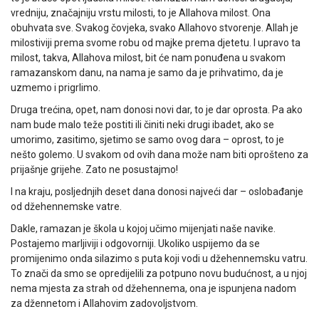
vredniju, značajniju vrstu milosti, to je Allahova milost. Ona
obuhvata sve. Svakog čovjeka, svako Allahovo stvorenje. Allah je
milostiviji prema svome robu od majke prema djetetu. I upravo ta
milost, takva, Allahova milost, bit će nam ponuđena u svakom
ramazanskom danu, na nama je samo da je prihvatimo, da je
uzmemo i prigrlimo.
Druga trećina, opet, nam donosi novi dar, to je dar oprosta. Pa ako
nam bude malo teže postiti ili činiti neki drugi ibadet, ako se
umorimo, zasitimo, sjetimo se samo ovog dara – oprost, to je
nešto golemo. U svakom od ovih dana može nam biti oprošteno za
prijašnje grijehe. Zato ne posustajmo!
I na kraju, posljednjih deset dana donosi najveći dar – oslobađanje
od džehennemske vatre.
Dakle, ramazan je škola u kojoj učimo mijenjati naše navike.
Postajemo marljiviji i odgovorniji. Ukoliko uspijemo da se
promijenimo onda silazimo s puta koji vodi u džehennemsku vatru.
To znači da smo se opredijelili za potpuno novu budućnost, a u njoj
nema mjesta za strah od džehennema, ona je ispunjena nadom
za džennetom i Allahovim zadovoljstvom.