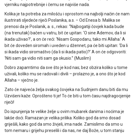
vjerniku najpotrebnije i čemu se najviše nada.
Kolika je ta potreba za milošću i oprostom na najbolji način će nam
ilustrirati sljedeće riječi Poslanika, a.s. – Od Enesa b. Malika se
prenosi da je Poslanik, a. s., rekao: “Najbogatiji čovjek kada bude
(na trenutak) bačen u vatru, bit će upitan: ‘O sine Ademov, da li si
ikada uživao?’, a on će reći: ‘Nisam Gospodaru, tako mi Allaha.’ A
bit će doveden siromah i uveden u džennet, pa će biti upitan: ‘Da li
si ikada vidio siromaštvo (da li si ikada patio)?’ A on će odgovoriti:
‘Niti sam ga vidio niti sam ga okusio.” (Muslim)
Dobro zapamtimo da sve što je kod nas; bez obzira koliko u tome
uživali, koliko mu se radovali i divili – prolazno je, a ono što je kod
Allaha – vječno je.
Zato će najveća želja svakog čovjeka na Sudnjem danu biti da mu
Uzvišeni kaže: Oprošteno ti je! To će biti u tom času najdragocjenije
riječi!
Do ispunjenja te velike želje u ovim mubarek danima i noćima je
lakše doći. Ramazan je velika prilika. Koliko god da smo dosad
griješili, kako god da smo živjeli, ima nade. Zamislimo da smo u
tom nemaru i grijehu preselili i da nas, ne daj Bože, u tom stanju