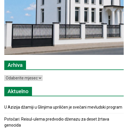
Arhiva
Arhiva
Aktuelno
U Azizija džamiji u Glinjima upriličen je svečani mevludski program
Potočari: Reisul-ulema predvodio dženazu za deset žrtava
genocida