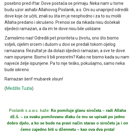
posebno pred iftar. Dove postača se primaju. Neka nam u tome
budu uzor ashabi Allahovog Poslanik, a.s. Oni su unaprijed odredili
dove koje će učiti, znali su šta im je neophodno i za to su molili
Allaha predano i skrušeno. Prenosi se da nikada nisu dočekali
sljedeći ramazan, a da im te dove nisu bile uslišane.
Zamislimo nas! Odredili pet prioriteta u životu, ono što bismo
voljeli, cijelim srcem i dušom u dovi se predali tokom cijelog
ramazana. Rezultat je da dolazi sljedeći ramazan, a sve te dove
nam ispunjene. Bismo li bili presretni? Kako ne bismo kada su nam
najveće želje ispunjene. Pa to nije teško, pokušajmo, samo neka
bude iskreno.
Ramazan šerif mubarek olsun!
(
Medžlis Tuzla
)
Poslanik s.a.w.s. kaže:
Ko pomiluje glavu siročeta – radi Allaha
dž.š. – za svaku pomilovanu dlaku će mu se upisati po jedno
dobro djelo, a ko se bude na pravi način starao o siročetu ja i on
ćemo zajedno biti u džennetu – kao ova dva prsta!