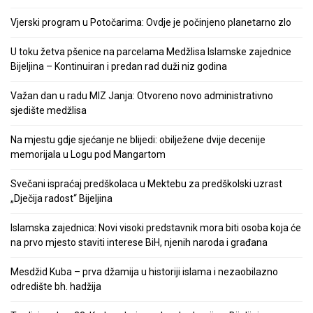
Vjerski program u Potočarima: Ovdje je počinjeno planetarno zlo
U toku žetva pšenice na parcelama Medžlisa Islamske zajednice
Bijeljina – Kontinuiran i predan rad duži niz godina
Važan dan u radu MIZ Janja: Otvoreno novo administrativno
sjedište medžlisa
Na mjestu gdje sjećanje ne blijedi: obilježene dvije decenije
memorijala u Logu pod Mangartom
Svečani ispraćaj predškolaca u Mektebu za predškolski uzrast
„Dječija radost“ Bijeljina
Islamska zajednica: Novi visoki predstavnik mora biti osoba koja će
na prvo mjesto staviti interese BiH, njenih naroda i građana
Mesdžid Kuba – prva džamija u historiji islama i nezaobilazno
odredište bh. hadžija