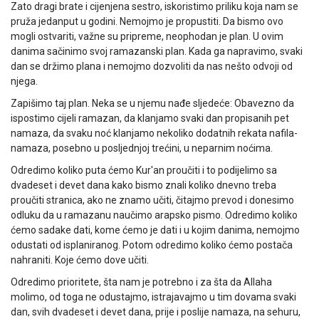
Zato dragi brate i cijenjena sestro, iskoristimo priliku koja nam se
pruža jedanput u godini. Nemojmo je propustiti. Da bismo ovo
mogli ostvariti, važne su pripreme, neophodan je plan. U ovim
danima sačinimo svoj ramazanski plan. Kada ga napravimo, svaki
dan se držimo plana i nemojmo dozvoliti da nas nešto odvoji od
njega.
Zapišimo taj plan. Neka se u njemu nađe sljedeće: Obavezno da
ispostimo cijeli ramazan, da klanjamo svaki dan propisanih pet
namaza, da svaku noć klanjamo nekoliko dodatnih rekata nafila-
namaza, posebno u posljednjoj trećini, u neparnim noćima.
Odredimo koliko puta ćemo Kur'an proučiti i to podijelimo sa
dvadeset i devet dana kako bismo znali koliko dnevno treba
proučiti stranica, ako ne znamo učiti, čitajmo prevod i donesimo
odluku da u ramazanu naučimo arapsko pismo. Odredimo koliko
ćemo sadake dati, kome ćemo je dati i u kojim danima, nemojmo
odustati od isplaniranog. Potom odredimo koliko ćemo postača
nahraniti. Koje ćemo dove učiti.
Odredimo prioritete, šta nam je potrebno i za šta da Allaha
molimo, od toga ne odustajmo, istrajavajmo u tim dovama svaki
dan, svih dvadeset i devet dana, prije i poslije namaza, na sehuru,