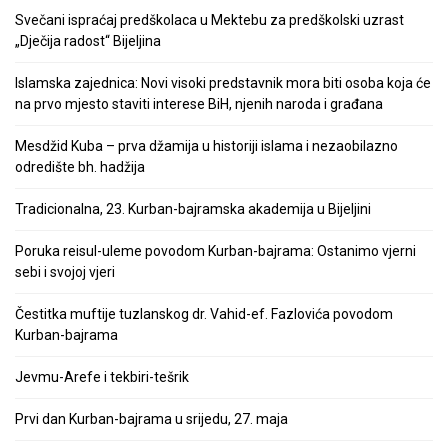
Svečani ispraćaj predškolaca u Mektebu za predškolski uzrast
„Dječija radost“ Bijeljina
Islamska zajednica: Novi visoki predstavnik mora biti osoba koja će
na prvo mjesto staviti interese BiH, njenih naroda i građana
Mesdžid Kuba – prva džamija u historiji islama i nezaobilazno
odredište bh. hadžija
Tradicionalna, 23. Kurban-bajramska akademija u Bijeljini
Poruka reisul-uleme povodom Kurban-bajrama: Ostanimo vjerni
sebi i svojoj vjeri
Čestitka muftije tuzlanskog dr. Vahid-ef. Fazlovića povodom
Kurban-bajrama
Jevmu-Arefe i tekbiri-tešrik
Prvi dan Kurban-bajrama u srijedu, 27. maja