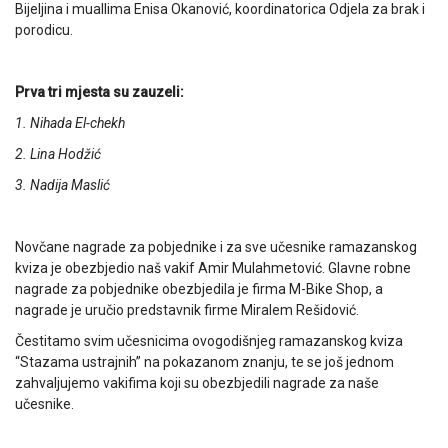
Bijeljina i muallima Enisa Okanović, koordinatorica Odjela za brak i
porodicu.
Prva tri mjesta su zauzeli:
1. Nihada El-chekh
2. Lina Hodžić
3. Nadija Maslić
Novčane nagrade za pobjednike i za sve učesnike ramazanskog
kviza je obezbjedio naš vakif Amir Mulahmetović. Glavne robne
nagrade za pobjednike obezbjedila je firma M-Bike Shop, a
nagrade je uručio predstavnik firme Miralem Rešidović.
Čestitamo svim učesnicima ovogodišnjeg ramazanskog kviza
“Stazama ustrajnih” na pokazanom znanju, te se još jednom
zahvaljujemo vakifima koji su obezbjedili nagrade za naše
učesnike.