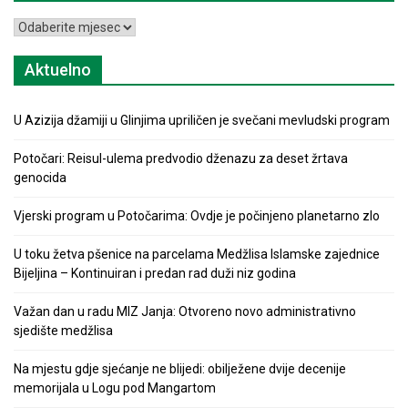
Arhiva
Aktuelno
U Azizija džamiji u Glinjima upriličen je svečani mevludski program
Potočari: Reisul-ulema predvodio dženazu za deset žrtava
genocida
Vjerski program u Potočarima: Ovdje je počinjeno planetarno zlo
U toku žetva pšenice na parcelama Medžlisa Islamske zajednice
Bijeljina – Kontinuiran i predan rad duži niz godina
Važan dan u radu MIZ Janja: Otvoreno novo administrativno
sjedište medžlisa
Na mjestu gdje sjećanje ne blijedi: obilježene dvije decenije
memorijala u Logu pod Mangartom