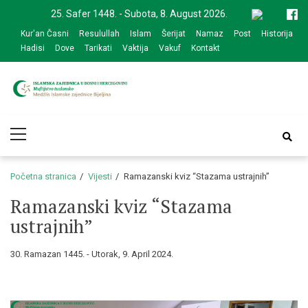
Skip
Skip
25. Safer 1448. - Subota, 8. August 2026.
to
to
Kur'an Časni
Resulullah
Islam
Šerijat
Namaz
Post
Historija
navigation
content
Hadisi
Dove
Tarikati
Vaktija
Vakuf
Kontakt
Medžlis Islamske
Službena web prezentacija
Primary
zajednice Bijeljina
Menu
Početna stranica
Vijesti
Ramazanski kviz “Stazama ustrajnih”
Ramazanski kviz “Stazama
ustrajnih”
30. Ramazan 1445. - Utorak, 9. April 2024.