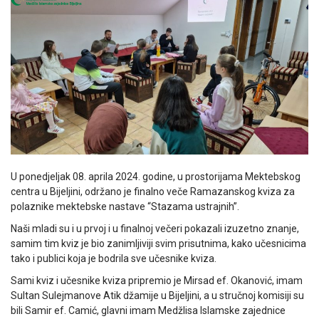
U ponedjeljak 08. aprila 2024. godine, u prostorijama Mektebskog
centra u Bijeljini, održano je finalno veče Ramazanskog kviza za
polaznike mektebske nastave “Stazama ustrajnih”.
Naši mladi su i u prvoj i u finalnoj večeri pokazali izuzetno znanje,
samim tim kviz je bio zanimljiviji svim prisutnima, kako učesnicima
tako i publici koja je bodrila sve učesnike kviza.
Sami kviz i učesnike kviza pripremio je Mirsad ef. Okanović, imam
Sultan Sulejmanove Atik džamije u Bijeljini, a u stručnoj komisiji su
bili Samir ef. Camić, glavni imam Medžlisa Islamske zajednice