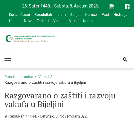
Skip
Skip
25. Safer 1448. - Subota, 8. August 2026.
to
to
Kur'an Časni
Resulullah
Islam
Šerijat
Namaz
Post
Historija
navigation
content
Hadisi
Dove
Tarikati
Vaktija
Vakuf
Kontakt
Medžlis Islamske
Službena web prezentacija
Primary
zajednice Bijeljina
Menu
Početna stranica
Vijesti
Razgovarano o zaštiti i razvoju vakufa u Bijeljini
Razgovarano o zaštiti i razvoju
vakufa u Bijeljini
9. Rebiul-ahir 1444. - Četvrtak, 3. Novembar 2022.