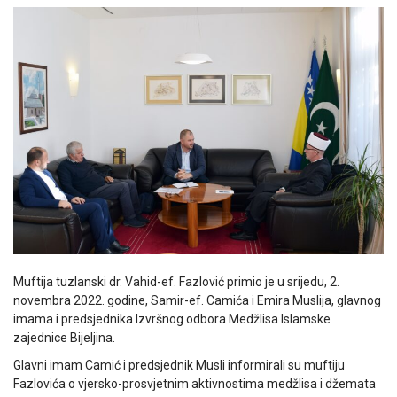
Muftija tuzlanski dr. Vahid-ef. Fazlović primio je u srijedu, 2.
novembra 2022. godine, Samir-ef. Camića i Emira Muslija, glavnog
imama i predsjednika Izvršnog odbora Medžlisa Islamske
zajednice Bijeljina.
Glavni imam Camić i predsjednik Musli informirali su muftiju
Fazlovića o vjersko-prosvjetnim aktivnostima medžlisa i džemata