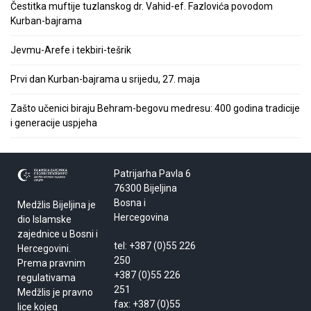
Čestitka muftije tuzlanskog dr. Vahid-ef. Fazlovića povodom
Kurban-bajrama
Jevmu-Arefe i tekbiri-tešrik
Prvi dan Kurban-bajrama u srijedu, 27. maja
Zašto učenici biraju Behram-begovu medresu: 400 godina tradicije
i generacije uspjeha
Patrijarha Pavla 6
76300 Bijeljina
Bosna i
Medžlis Bijeljina je
Hercegovina
dio Islamske
zajednice u Bosni i
tel: +387 (0)55 226
Hercegovini.
250
Prema pravnim
+387 (0)55 226
regulativama
251
Medžlis je pravno
fax: +387 (0)55
lice kojeg