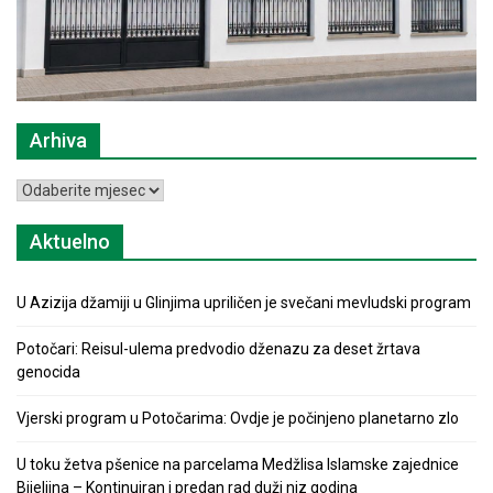
Arhiva
Arhiva
Aktuelno
U Azizija džamiji u Glinjima upriličen je svečani mevludski program
Potočari: Reisul-ulema predvodio dženazu za deset žrtava
genocida
Vjerski program u Potočarima: Ovdje je počinjeno planetarno zlo
U toku žetva pšenice na parcelama Medžlisa Islamske zajednice
Bijeljina – Kontinuiran i predan rad duži niz godina