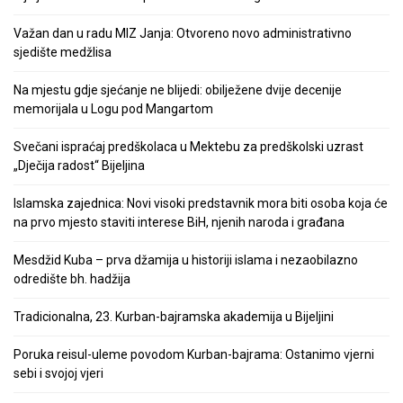
Važan dan u radu MIZ Janja: Otvoreno novo administrativno
sjedište medžlisa
Na mjestu gdje sjećanje ne blijedi: obilježene dvije decenije
memorijala u Logu pod Mangartom
Svečani ispraćaj predškolaca u Mektebu za predškolski uzrast
„Dječija radost“ Bijeljina
Islamska zajednica: Novi visoki predstavnik mora biti osoba koja će
na prvo mjesto staviti interese BiH, njenih naroda i građana
Mesdžid Kuba – prva džamija u historiji islama i nezaobilazno
odredište bh. hadžija
Tradicionalna, 23. Kurban-bajramska akademija u Bijeljini
Poruka reisul-uleme povodom Kurban-bajrama: Ostanimo vjerni
sebi i svojoj vjeri