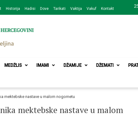
25
t
Historija
Hadisi
Dove
Tarikati
Vaktija
Vakuf
Kontakt
zajednice Bijeljina
MEDŽLIS
IMAMI
DŽAMIJE
DŽEMATI
PRA
ika mektebske nastave u malom nogometu
znika mektebske nastave u malom