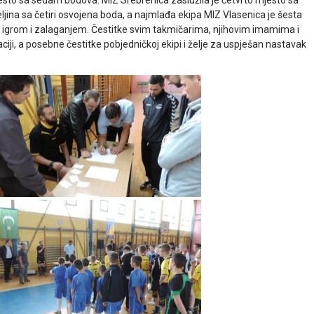
esto sa sedam bodova. MIZ Srebrenica zaslužila je četvrto mjesto sa
ljina sa četiri osvojena boda, a najmlađa ekipa MIZ Vlasenica je šesta
igrom i zalaganjem. Čestitke svim takmičarima, njihovim imamima i
ji, a posebne čestitke pobjedničkoj ekipi i želje za uspješan nastavak