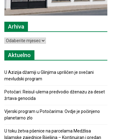
Arhiva
Arhiva
Aktuelno
U Azizija džamiji u Glinjima upriličen je svečani
mevludski program
Potočari: Reisul-ulema predvodio dženazu za deset
žrtava genocida
Vjerski program u Potočarima: Ovdje je počinjeno
planetarno zlo
U toku žetva pšenice na parcelama Medžlisa
Islamske zajednice Bijeljina – Kontinuiran i predan