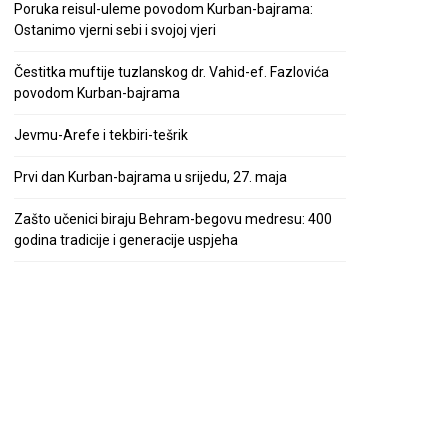
Poruka reisul-uleme povodom Kurban-bajrama:
Ostanimo vjerni sebi i svojoj vjeri
Čestitka muftije tuzlanskog dr. Vahid-ef. Fazlovića
povodom Kurban-bajrama
Jevmu-Arefe i tekbiri-tešrik
Prvi dan Kurban-bajrama u srijedu, 27. maja
Zašto učenici biraju Behram-begovu medresu: 400
godina tradicije i generacije uspjeha