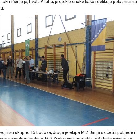
a takmičenje je, hvala Allahu, proteklo onako kako i dolikuje polaznicima
u.
jili su ukupno 15 bodova, druga je ekipa MIZ Janja sa četiri pobjede i