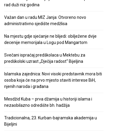
rad duži niz godina
Važan dan u radu MIZ Janja: Otvoreno novo
administrativno sjedište medžlisa
Na mjestu gdje sjećanje ne blijedi: obilježene dvije
decenije memorijala u Logu pod Mangartom
Svečani ispraćaj predškolaca u Mektebu za
predškolski uzrast „Dječija radost“ Bijeljina
Islamska zajednica: Novi visoki predstavnik mora biti
osoba koja će na prvo mjesto staviti interese BiH,
njenih naroda i građana
Mesdžid Kuba – prva džamija u historiji islama i
nezaobilazno odredište bh. hadžija
Tradicionalna, 23. Kurban-bajramska akademija u
Bijeljini