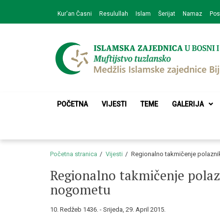
Skip
Skip
Kur'an Časni
Resulullah
Islam
Šerijat
Namaz
Pos
to
to
navigation
content
Medžlis Islamske 
Službena web prezentacija
POČETNA
VIJESTI
TEME
GALERIJA
Početna stranica
Vijesti
Regionalno takmičenje polazn
Regionalno takmičenje pola
nogometu
10. Redžeb 1436. - Srijeda, 29. April 2015.