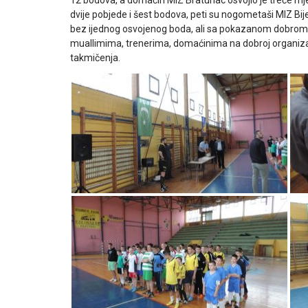
12 bodova, a domaćin MIZ Bratunac osvojio je treće mj
dvije pobjede i šest bodova, peti su nogometaši MIZ Bije
bez ijednog osvojenog boda, ali sa pokazanom dobrom 
muallimima, trenerima, domaćinima na dobroj organizaci
takmičenja.