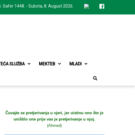
. Safer 1448. - Subota, 8. August 2026.
TEĆA SLUŽBA
MEKTEB
MLADI
Čuvajte se pretjerivanja u vjeri, jer uistinu ono što je
uništilo one prije vas je pretjerivanje u njoj.
(Ahmed)