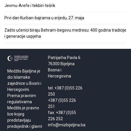
Jevmu-Arefe i tekbiri-tešrik
Prvi dan Kurban-bajrama u srijedu, 27. maja
Zašto učenici biraju Behram-begovu medresu: 400 godina tradicije
i generacije uspjeha
Patrijarha Pavla 6
76300 Bijeljina
Bosna i
Medžlis Bijeljina je
Hercegovina
dio Islamske
zajednice u Bosni i
tel: +387 (0)55 226
Hercegovini.
250
Prema pravnim
+387 (0)55 226
regulativama
251
Medžlis je pravno
fax: +387 (0)55
lice kojeg
226 252
predstavljaju
info@mizbijeljina.ba
predsjednik i glavni