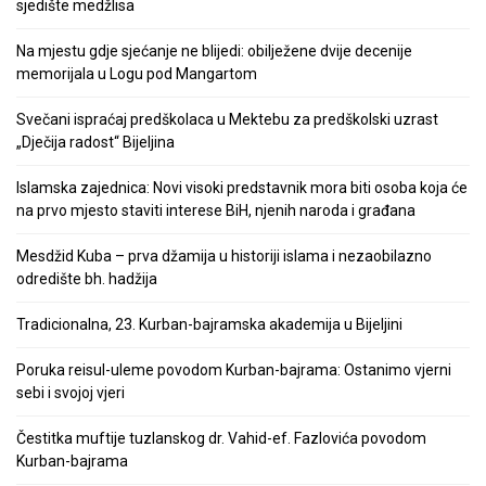
sjedište medžlisa
Na mjestu gdje sjećanje ne blijedi: obilježene dvije decenije
memorijala u Logu pod Mangartom
Svečani ispraćaj predškolaca u Mektebu za predškolski uzrast
„Dječija radost“ Bijeljina
Islamska zajednica: Novi visoki predstavnik mora biti osoba koja će
na prvo mjesto staviti interese BiH, njenih naroda i građana
Mesdžid Kuba – prva džamija u historiji islama i nezaobilazno
odredište bh. hadžija
Tradicionalna, 23. Kurban-bajramska akademija u Bijeljini
Poruka reisul-uleme povodom Kurban-bajrama: Ostanimo vjerni
sebi i svojoj vjeri
Čestitka muftije tuzlanskog dr. Vahid-ef. Fazlovića povodom
Kurban-bajrama