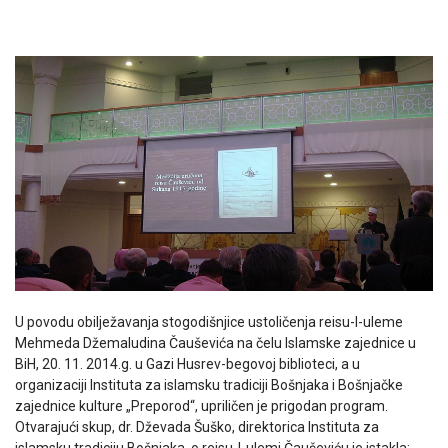
U povodu obilježavanja stogodišnjice ustoličenja reisu-l-uleme
Mehmeda Džemaludina Čauševića na čelu Islamske zajednice u
BiH, 20. 11. 2014.g. u Gazi Husrev-begovoj biblioteci, a u
organizaciji Instituta za islamsku tradiciji Bošnjaka i Bošnjačke
zajednice kulture „Preporod“, upriličen je prigodan program.
Otvarajući skup, dr. Dževada Šuško, direktorica Instituta za