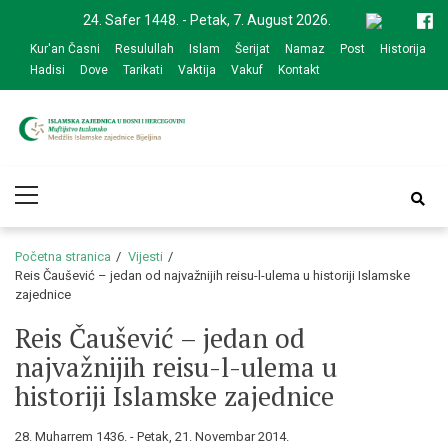
Skip
Skip
24. Safer 1448. - Petak, 7. August 2026.
to
to
Kur'an Časni
Resulullah
Islam
Šerijat
Namaz
Post
Historija
navigation
content
Hadisi
Dove
Tarikati
Vaktija
Vakuf
Kontakt
Medžlis Islamske
Službena web prezentacija
Primary
zajednice Bijeljina
Menu
Početna stranica
Vijesti
Reis Čaušević – jedan od najvažnijih reisu-l-ulema u historiji Islamske
zajednice
Reis Čaušević – jedan od
najvažnijih reisu-l-ulema u
historiji Islamske zajednice
28. Muharrem 1436. - Petak, 21. Novembar 2014.