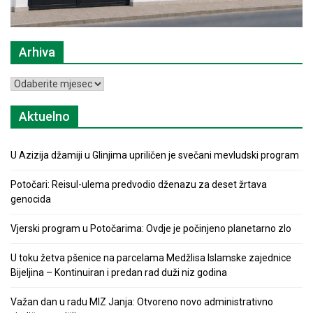
Arhiva
Arhiva
Aktuelno
U Azizija džamiji u Glinjima upriličen je svečani mevludski program
Potočari: Reisul-ulema predvodio dženazu za deset žrtava
genocida
Vjerski program u Potočarima: Ovdje je počinjeno planetarno zlo
U toku žetva pšenice na parcelama Medžlisa Islamske zajednice
Bijeljina – Kontinuiran i predan rad duži niz godina
Važan dan u radu MIZ Janja: Otvoreno novo administrativno