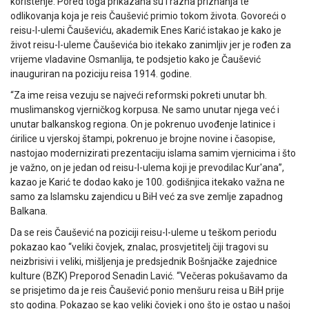
korištenje. Pored toga prikazana su i razna priznanja te
odlikovanja koja je reis Čaušević primio tokom života. Govoreći o
reisu-l-ulemi Čauševiću, akademik Enes Karić istakao je kako je
život reisu-l-uleme Čauševića bio itekako zanimljiv jer je rođen za
vrijeme vladavine Osmanlija, te podsjetio kako je Čaušević
inauguriran na poziciju reisa 1914. godine.
“Za ime reisa vezuju se najveći reformski pokreti unutar bh.
muslimanskog vjerničkog korpusa. Ne samo unutar njega već i
unutar balkanskog regiona. On je pokrenuo uvođenje latinice i
ćirilice u vjerskoj štampi, pokrenuo je brojne novine i časopise,
nastojao modernizirati prezentaciju islama samim vjernicima i što
je važno, on je jedan od reisu-l-ulema koji je prevodilac Kur'ana”,
kazao je Karić te dodao kako je 100. godišnjica itekako važna ne
samo za Islamsku zajendicu u BiH već za sve zemlje zapadnog
Balkana.
Da se reis Čaušević na poziciji reisu-l-uleme u teškom periodu
pokazao kao “veliki čovjek, znalac, prosvjetitelj čiji tragovi su
neizbrisivi i veliki, mišljenja je predsjednik Bošnjačke zajednice
kulture (BZK) Preporod Senadin Lavić. “Večeras pokušavamo da
se prisjetimo da je reis Čaušević ponio menšuru reisa u BiH prije
sto godina. Pokazao se kao veliki čovjek i ono što je ostao u našoj