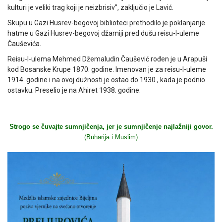
kulturi je veliki trag koji je neizbrisiv”, zaključio je Lavić.
Skupu u Gazi Husrev-begovoj biblioteci prethodilo je poklanjanje
hatme u Gazi Husrev-begovoj džamiji pred dušu reisu-l-uleme
Čauševića.
Reisu-l-ulema Mehmed Džemaludin Čaušević rođen je u Arapuši
kod Bosanske Krupe 1870. godine. Imenovan je za reisu-l-uleme
1914. godine i na ovoj dužnosti je ostao do 1930., kada je podnio
ostavku. Preselio je na Ahiret 1938. godine.
Strogo se čuvajte sumnjičenja, jer je sumnjičenje najlažniji govor.
(Buharija i Muslim)