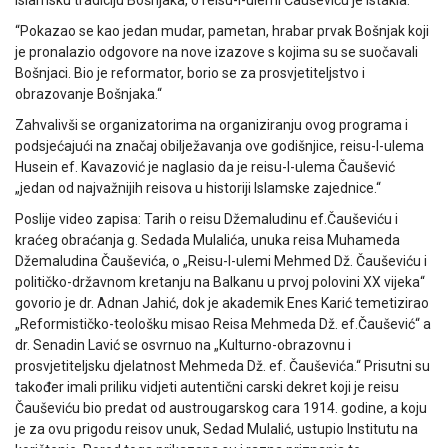
islamsku tradiciju Bošnjaka, o reisu-l-ulemi Čauševiću je istakla:
“Pokazao se kao jedan mudar, pametan, hrabar prvak Bošnjak koji
je pronalazio odgovore na nove izazove s kojima su se suočavali
Bošnjaci. Bio je reformator, borio se za prosvjetiteljstvo i
obrazovanje Bošnjaka.“
Zahvalivši se organizatorima na organiziranju ovog programa i
podsjećajući na značaj obilježavanja ove godišnjice, reisu-l-ulema
Husein ef. Kavazović je naglasio da je reisu-l-ulema Čaušević
„jedan od najvažnijih reisova u historiji Islamske zajednice.“
Poslije video zapisa: Tarih o reisu Džemaludinu ef.Čauševiću i
kraćeg obraćanja g. Sedada Mulalića, unuka reisa Muhameda
Džemaludina Čauševića, o „Reisu-l-ulemi Mehmed Dž. Čauševiću i
političko-državnom kretanju na Balkanu u prvoj polovini XX vijeka“
govorio je dr. Adnan Jahić, dok je akademik Enes Karić temetizirao
„Reformističko-teološku misao Reisa Mehmeda Dž. ef.Čaušević“ a
dr. Senadin Lavić se osvrnuo na „Kulturno-obrazovnu i
prosvjetiteljsku djelatnost Mehmeda Dž. ef. Čauševića.“ Prisutni su
također imali priliku vidjeti autentični carski dekret koji je reisu
Čauševiću bio predat od austrougarskog cara 1914. godine, a koju
je za ovu prigodu reisov unuk, Sedad Mulalić, ustupio Institutu na