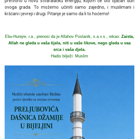
pretvoriti u novu stvaralačku energiju, kojom će biti ojačan duh
ovoga grada. To možemo učiniti samo zajedno, i muslimani i
kršćani i jevreji i drugi. Pitanje je samo da li to hoćemo!
Ebu-Hurejre, r.a., prenosi da je Allahov Poslanik, s.a.v.s., rekao:
Zaista,
Allah ne gleda u vaša tijela, niti u vaše likove, nego gleda u vaa
srca i vaša djela.
Hadis bilježi: Muslim