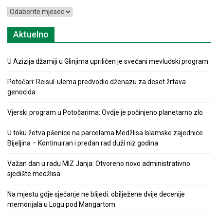
Arhiva
Aktuelno
U Azizija džamiji u Glinjima upriličen je svečani mevludski program
Potočari: Reisul-ulema predvodio dženazu za deset žrtava
genocida
Vjerski program u Potočarima: Ovdje je počinjeno planetarno zlo
U toku žetva pšenice na parcelama Medžlisa Islamske zajednice
Bijeljina – Kontinuiran i predan rad duži niz godina
Važan dan u radu MIZ Janja: Otvoreno novo administrativno
sjedište medžlisa
Na mjestu gdje sjećanje ne blijedi: obilježene dvije decenije
memorijala u Logu pod Mangartom