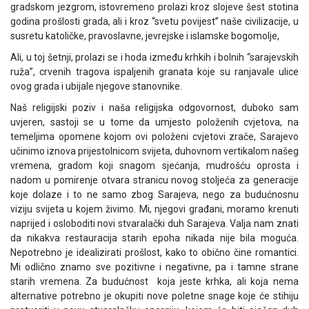
gradskom jezgrom, istovremeno prolazi kroz slojeve šest stotina
godina prošlosti grada, ali i kroz “svetu povijest” naše civilizacije, u
susretu katoličke, pravoslavne, jevrejske i islamske bogomolje,
Ali, u toj šetnji, prolazi se i hoda između krhkih i bolnih “sarajevskih
ruža”, crvenih tragova ispaljenih granata koje su ranjavale ulice
ovog grada i ubijale njegove stanovnike.
Naš religijski poziv i naša religijska odgovornost, duboko sam
uvjeren, sastoji se u tome da umjesto položenih cvjetova, na
temeljima opomene kojom ovi položeni cvjetovi zrače, Sarajevo
učinimo iznova prijestolnicom svijeta, duhovnom vertikalom našeg
vremena, gradom koji snagom sjećanja, mudrošću oprosta i
nadom u pomirenje otvara stranicu novog stoljeća za generacije
koje dolaze i to ne samo zbog Sarajeva, nego za budućnosnu
viziju svijeta u kojem živimo. Mi, njegovi građani, moramo krenuti
naprijed i osloboditi novi stvaralački duh Sarajeva. Valja nam znati
da nikakva restauracija starih epoha nikada nije bila moguća.
Nepotrebno je idealizirati prošlost, kako to obično čine romantici.
Mi odlično znamo sve pozitivne i negativne, pa i tamne strane
starih vremena. Za budućnost koja jeste krhka, ali koja nema
alternative potrebno je okupiti nove poletne snage koje će stihiju