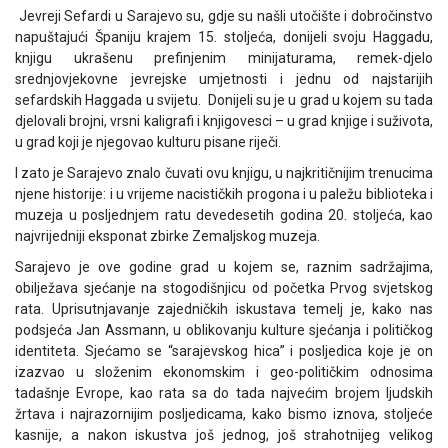
Jevreji Sefardi u Sarajevo su, gdje su našli utočište i dobročinstvo
napuštajući Španiju krajem 15. stoljeća, donijeli svoju Haggadu,
knjigu ukrašenu prefinjenim minijaturama, remek-djelo
srednjovjekovne jevrejske umjetnosti i jednu od najstarijih
sefardskih Haggada u svijetu. Donijeli su je u grad u kojem su tada
djelovali brojni, vrsni kaligrafi i knjigovesci – u grad knjige i suživota,
u grad koji je njegovao kulturu pisane riječi.
I zato je Sarajevo znalo čuvati ovu knjigu, u najkritičnijim trenucima
njene historije: i u vrijeme nacističkih progona i u paležu biblioteka i
muzeja u posljednjem ratu devedesetih godina 20. stoljeća, kao
najvrijedniji eksponat zbirke Zemaljskog muzeja.
Sarajevo je ove godine grad u kojem se, raznim sadržajima,
obilježava sjećanje na stogodišnjicu od početka Prvog svjetskog
rata. Uprisutnjavanje zajedničkih iskustava temelj je, kako nas
podsjeća Jan Assmann, u oblikovanju kulture sjećanja i političkog
identiteta. Sjećamo se “sarajevskog hica” i posljedica koje je on
izazvao u složenim ekonomskim i geo-političkim odnosima
tadašnje Evrope, kao rata sa do tada najvećim brojem ljudskih
žrtava i najrazornijim posljedicama, kako bismo iznova, stoljeće
kasnije, a nakon iskustva još jednog, još strahotnijeg velikog