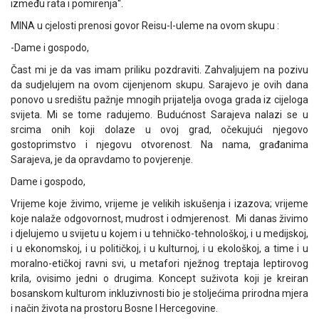
između rata i pomirenja“.
MINA u cjelosti prenosi govor Reisu-l-uleme na ovom skupu :
-Dame i gospodo,
Čast mi je da vas imam priliku pozdraviti. Zahvaljujem na pozivu
da sudjelujem na ovom cijenjenom skupu. Sarajevo je ovih dana
ponovo u središtu pažnje mnogih prijatelja ovoga grada iz cijeloga
svijeta. Mi se tome radujemo. Budućnost Sarajeva nalazi se u
srcima onih koji dolaze u ovoj grad, očekujući njegovo
gostoprimstvo i njegovu otvorenost. Na nama, građanima
Sarajeva, je da opravdamo to povjerenje.
Dame i gospodo,
Vrijeme koje živimo, vrijeme je velikih iskušenja i izazova; vrijeme
koje nalaže odgovornost, mudrost i odmjerenost. Mi danas živimo
i djelujemo u svijetu u kojem i u tehničko-tehnološkoj, i u medijskoj,
i u ekonomskoj, i u političkoj, i u kulturnoj, i u ekološkoj, a time i u
moralno-etičkoj ravni svi, u metafori nježnog treptaja leptirovog
krila, ovisimo jedni o drugima. Koncept suživota koji je kreiran
bosanskom kulturom inkluzivnosti bio je stoljećima prirodna mjera
i način života na prostoru Bosne I Hercegovine.