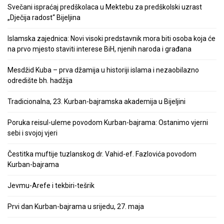
Svečani ispraćaj predškolaca u Mektebu za predškolski uzrast
„Dječija radost“ Bijeljina
Islamska zajednica: Novi visoki predstavnik mora biti osoba koja će
na prvo mjesto staviti interese BiH, njenih naroda i građana
Mesdžid Kuba – prva džamija u historiji islama i nezaobilazno
odredište bh. hadžija
Tradicionalna, 23. Kurban-bajramska akademija u Bijeljini
Poruka reisul-uleme povodom Kurban-bajrama: Ostanimo vjerni
sebi i svojoj vjeri
Čestitka muftije tuzlanskog dr. Vahid-ef. Fazlovića povodom
Kurban-bajrama
Jevmu-Arefe i tekbiri-tešrik
Prvi dan Kurban-bajrama u srijedu, 27. maja