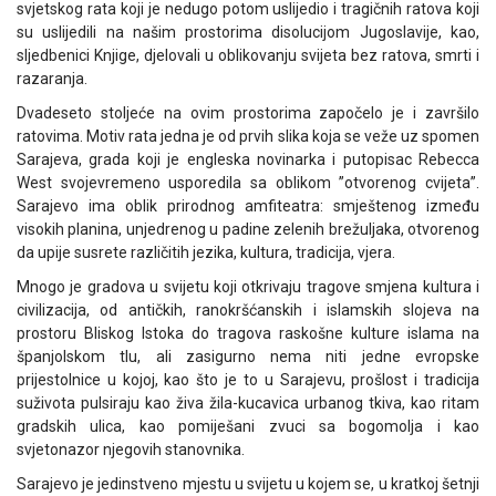
svjetskog rata koji je nedugo potom uslijedio i tragičnih ratova koji
su uslijedili na našim prostorima disolucijom Jugoslavije, kao,
sljedbenici Knjige, djelovali u oblikovanju svijeta bez ratova, smrti i
razaranja.
Dvadeseto stoljeće na ovim prostorima započelo je i završilo
ratovima. Motiv rata jedna je od prvih slika koja se veže uz spomen
Sarajeva, grada koji je engleska novinarka i putopisac Rebecca
West svojevremeno usporedila sa oblikom ”otvorenog cvijeta”.
Sarajevo ima oblik prirodnog amfiteatra: smještenog između
visokih planina, unjedrenog u padine zelenih brežuljaka, otvorenog
da upije susrete različitih jezika, kultura, tradicija, vjera.
Mnogo je gradova u svijetu koji otkrivaju tragove smjena kultura i
civilizacija, od antičkih, ranokršćanskih i islamskih slojeva na
prostoru Bliskog Istoka do tragova raskošne kulture islama na
španjolskom tlu, ali zasigurno nema niti jedne evropske
prijestolnice u kojoj, kao što je to u Sarajevu, prošlost i tradicija
suživota pulsiraju kao živa žila-kucavica urbanog tkiva, kao ritam
gradskih ulica, kao pomiješani zvuci sa bogomolja i kao
svjetonazor njegovih stanovnika.
Sarajevo je jedinstveno mjestu u svijetu u kojem se, u kratkoj šetnji