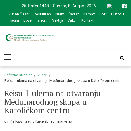
Skip
Skip
25. Safer 1448. - Subota, 8. August 2026.
to
to
Kur'an Časni
Resulullah
Islam
Šerijat
Namaz
Post
Historija
navigation
content
Hadisi
Dove
Tarikati
Vaktija
Vakuf
Kontakt
Medžlis Islamske
Službena web prezentacija
Primary
zajednice Bijeljina
Menu
Početna stranica
Vijesti
Reisu-l-ulema na otvaranju Međunarodnog skupa u Katoličkom centru
Reisu-l-ulema na otvaranju
Međunarodnog skupa u
Katoličkom centru
21. Ša'ban 1435. - Četvrtak, 19. Juni 2014.