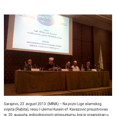
Sarajevo, 23. avgust 2013. (MINA) – Na poziv Lige islamskog
svijeta (Rabita), reisu-l-ulema Husein ef. Kavazović prisustvovao
je, 20. augusta, jednodnevnom simpozijumu, koji je organiziran u