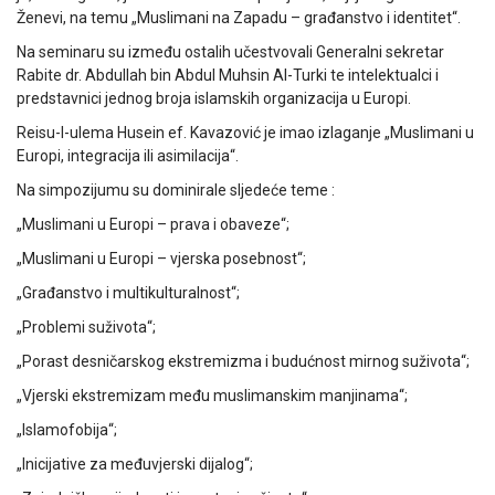
Ženevi, na temu „Muslimani na Zapadu – građanstvo i identitet“.
Na seminaru su između ostalih učestvovali Generalni sekretar
Rabite dr. Abdullah bin Abdul Muhsin Al-Turki te intelektualci i
predstavnici jednog broja islamskih organizacija u Europi.
Reisu-l-ulema Husein ef. Kavazović je imao izlaganje „Muslimani u
Europi, integracija ili asimilacija“.
Na simpozijumu su dominirale sljedeće teme :
„Muslimani u Europi – prava i obaveze“;
„Muslimani u Europi – vjerska posebnost“;
„Građanstvo i multikulturalnost“;
„Problemi suživota“;
„Porast desničarskog ekstremizma i budućnost mirnog suživota“;
„Vjerski ekstremizam među muslimanskim manjinama“;
„Islamofobija“;
„Inicijative za međuvjerski dijalog“;