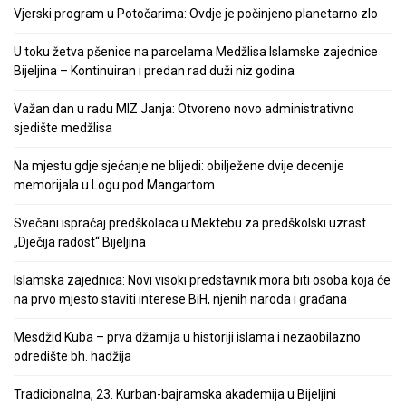
Vjerski program u Potočarima: Ovdje je počinjeno planetarno zlo
U toku žetva pšenice na parcelama Medžlisa Islamske zajednice
Bijeljina – Kontinuiran i predan rad duži niz godina
Važan dan u radu MIZ Janja: Otvoreno novo administrativno
sjedište medžlisa
Na mjestu gdje sjećanje ne blijedi: obilježene dvije decenije
memorijala u Logu pod Mangartom
Svečani ispraćaj predškolaca u Mektebu za predškolski uzrast
„Dječija radost“ Bijeljina
Islamska zajednica: Novi visoki predstavnik mora biti osoba koja će
na prvo mjesto staviti interese BiH, njenih naroda i građana
Mesdžid Kuba – prva džamija u historiji islama i nezaobilazno
odredište bh. hadžija
Tradicionalna, 23. Kurban-bajramska akademija u Bijeljini