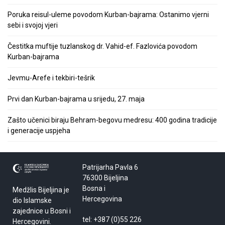
Poruka reisul-uleme povodom Kurban-bajrama: Ostanimo vjerni
sebi i svojoj vjeri
Čestitka muftije tuzlanskog dr. Vahid-ef. Fazlovića povodom
Kurban-bajrama
Jevmu-Arefe i tekbiri-tešrik
Prvi dan Kurban-bajrama u srijedu, 27. maja
Zašto učenici biraju Behram-begovu medresu: 400 godina tradicije
i generacije uspjeha
Patrijarha Pavla 6
76300 Bijeljina
Bosna i
Medžlis Bijeljina je
Hercegovina
dio Islamske
zajednice u Bosni i
tel: +387 (0)55 226
Hercegovini.