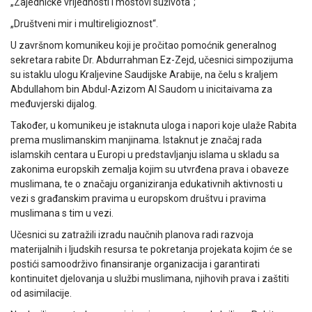
„Zajedničke vrijednosti i mostovi suživota“;
„Društveni mir i multireligioznost“.
U završnom komunikeu koji je pročitao pomoćnik generalnog
sekretara rabite Dr. Abdurrahman Ez-Zejd, učesnici simpozijuma
su istaklu ulogu Kraljevine Saudijske Arabije, na čelu s kraljem
Abdullahom bin Abdul-Azizom Al Saudom u inicitaivama za
međuvjerski dijalog.
Također, u komunikeu je istaknuta uloga i napori koje ulaže Rabita
prema muslimanskim manjinama. Istaknut je značaj rada
islamskih centara u Europi u predstavljanju islama u skladu sa
zakonima europskih zemalja kojim su utvrđena prava i obaveze
muslimana, te o značaju organiziranja edukativnih aktivnosti u
vezi s građanskim pravima u europskom društvu i pravima
muslimana s tim u vezi.
Učesnici su zatražili izradu naučnih planova radi razvoja
materijalnih i ljudskih resursa te pokretanja projekata kojim će se
postići samoodrživo finansiranje organizacija i garantirati
kontinuitet djelovanja u službi muslimana, njihovih prava i zaštiti
od asimilacije.