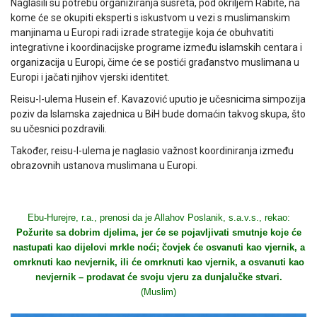
Naglasili su potrebu organiziranja susreta, pod okriljem Rabite, na
kome će se okupiti eksperti s iskustvom u vezi s muslimanskim
manjinama u Europi radi izrade strategije koja će obuhvatiti
integrativne i koordinacijske programe između islamskih centara i
organizacija u Europi, čime će se postići građanstvo muslimana u
Europi i jačati njihov vjerski identitet.
Reisu-l-ulema Husein ef. Kavazović uputio je učesnicima simpozija
poziv da Islamska zajednica u BiH bude domaćin takvog skupa, što
su učesnici pozdravili.
Također, reisu-l-ulema je naglasio važnost koordiniranja između
obrazovnih ustanova muslimana u Europi.
Ebu-Hurejre, r.a., prenosi da je Allahov Poslanik, s.a.v.s., rekao:
Požurite sa dobrim djelima, jer će se pojavljivati smutnje koje će
nastupati kao dijelovi mrkle noći; čovjek će osvanuti kao vjernik, a
omrknuti kao nevjernik, ili će omrknuti kao vjernik, a osvanuti kao
nevjernik – prodavat će svoju vjeru za dunjalučke stvari.
(Muslim)