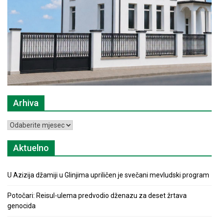
Arhiva
Arhiva
Aktuelno
U Azizija džamiji u Glinjima upriličen je svečani mevludski program
Potočari: Reisul-ulema predvodio dženazu za deset žrtava
genocida