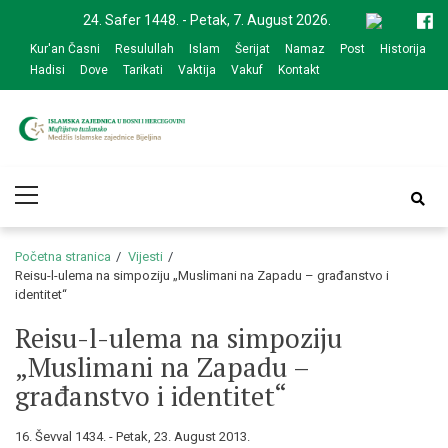
Skip
Skip
24. Safer 1448. - Petak, 7. August 2026.
to
to
Kur'an Časni
Resulullah
Islam
Šerijat
Namaz
Post
Historija
navigation
content
Hadisi
Dove
Tarikati
Vaktija
Vakuf
Kontakt
Medžlis Islamske
Službena web prezentacija
Primary
zajednice Bijeljina
Menu
Početna stranica
Vijesti
Reisu-l-ulema na simpoziju „Muslimani na Zapadu – građanstvo i
identitet“
Reisu-l-ulema na simpoziju
„Muslimani na Zapadu –
građanstvo i identitet“
16. Ševval 1434. - Petak, 23. August 2013.