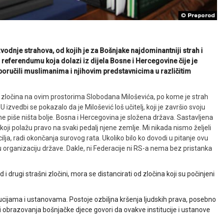
vodnje strahova, od kojih je za Bošnjake najdominantniji strah i
 referendumu koja dolazi iz dijela Bosne i Hercegovine čije je
 poručili muslimanima i njihovim predstavnicima u različitim
ora zločina na ovim prostorima Slobodana Miloševića, po kome je strah
izvedbi se pokazalo da je Milošević loš učitelj, koji je završio svoju
ne piše ništa bolje. Bosna i Hercegovina je složena država. Sastavljena
koji polažu pravo na svaki pedalj njene zemlje. Mi nikada nismo željeli
cilja, radi okončanja surovog rata. Ukoliko bilo ko dovodi u pitanje ovu
u organizaciju države. Dakle, ni Federacije ni RS-a nema bez pristanka
d i drugi strašni zločini, mora se distancirati od zločina koji su počinjeni
itucijama i ustanovama. Postoje ozbiljna kršenja ljudskih prava, posebno
 obrazovanja bošnjačke djece govori da ovakve institucije i ustanove