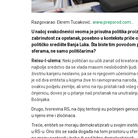
Razgovarao: Ekrem Tucaković…
www.preporod.com
…
U našoj svakodnevici veoma je prisutna politika proiz
zabrinutost za opstanak, posebno u kontekstu priče o
političko središte Banja Luka. Šta biste tim povodom
sferama, ne samo političarima?
Reisu-l-ulema:
Neki političari su učili zanat od kreat
najbolje sredstvo da se vlada masom neslobodnih ljudi. U 
životnu karijeru neslavno, pa se ni njegovim učenicima 
je od dva entiteta u kojima žive tri ravnopravna naroda, 
ovakvu podjelu zemlje, ali smo na nju pristali radi višeg 
činjenicu, doveo je u pitanje naš pristanak na unutrašnj
Bošnjaka.
Drugo, tvorevina RS, na čijoj teritoriji su počinjeni genoci
u njeno ime i zločinaca.
Treće, entiteti se moraju demokratizirati u svojim inst
u RS-u. Ono što se sada događa na tom prostoru u sferi