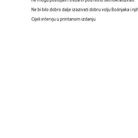
ne mogu postojati i treba ih pod hitno demokratizirati.
Ne bi bilo dobro dalje izazivati dobru volju Bošnjaka i 
Cijeli intervju u printanom izdanju