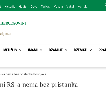
t
Historija
Hadisi
Dove
Tarikati
Vaktija
Vakuf
Kontakt
zajednice Bijeljina
MEDŽLIS
IMAMI
DŽAMIJE
DŽEMATI
PRA
i RS-a nema bez pristanka Bošnjaka
 ni RS-a nema bez pristanka