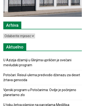
Arhiva
Arhiva
Aktuelno
U Azizija džamiji u Glinjima upriličen je svečani
mevludski program
Potočari: Reisul-ulema predvodio dženazu za deset
žrtava genocida
Vjerski program u Potočarima: Ovdje je počinjeno
planetarno zlo
U toku žetva pšenice na parcelama Medžlisa