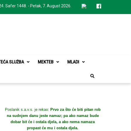
24. Safer 1448. - Petak, 7. August 2026.
TEĆA SLUŽBA
MEKTEB
MLADI
Poslanik s.a.v.s. je rekao:
Prvo za što će biti pitan rob
na sudnjem danu jeste namaz; pa ako namaz bude
dobar bit će i ostala djela, a ako nema namaza
propast će mu i ostala djela.