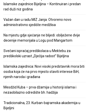
Islamske zajednice Bijeljina – Kontinuiran i predan
rad duži niz godina
Važan dan u radu MIZ Janja: Otvoreno novo
administrativno sjedište medžlisa
Na mjestu gdje sjećanje ne blijedi: obilježene dvije
decenije memorijala u Logu pod Mangartom
Svečani ispraćaj predškolaca u Mektebu za
predškolski uzrast „Dječija radost“ Bijeljina
Islamska zajednica: Novi visoki predstavnik mora biti
osoba koja će na prvo mjesto staviti interese BiH,
njenih naroda i građana
Mesdžid Kuba – prva džamija u historiji islama i
nezaobilazno odredište bh. hadžija
Tradicionalna, 23. Kurban-bajramska akademija u
Bijeljini