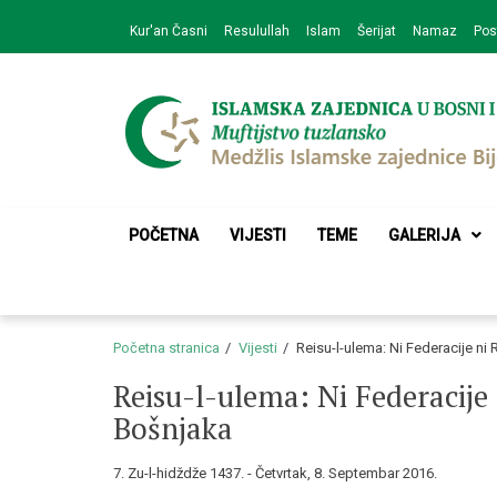
Skip
Skip
Kur'an Časni
Resulullah
Islam
Šerijat
Namaz
Pos
to
to
navigation
content
Medžlis Islamske 
Službena web prezentacija
POČETNA
VIJESTI
TEME
GALERIJA
Početna stranica
Vijesti
Reisu-l-ulema: Ni Federacije n
Reisu-l-ulema: Ni Federacije
Bošnjaka
7. Zu-l-hidždže 1437. - Četvrtak, 8. Septembar 2016.