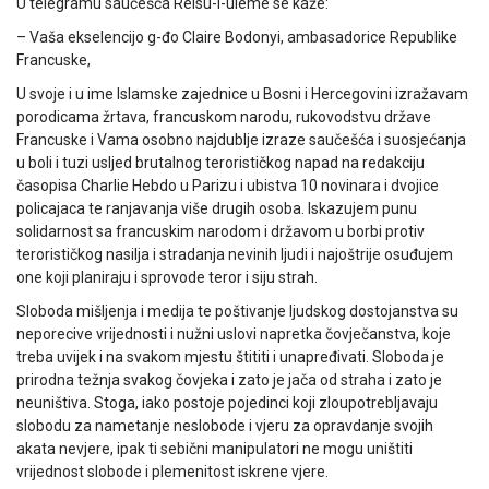
U telegramu saučešća Reisu-l-uleme se kaže:
– Vaša ekselencijo g-đo Claire Bodonyi, ambasadorice Republike
Francuske,
U svoje i u ime Islamske zajednice u Bosni i Hercegovini izražavam
porodicama žrtava, francuskom narodu, rukovodstvu države
Francuske i Vama osobno najdublje izraze saučešća i suosjećanja
u boli i tuzi usljed brutalnog terorističkog napad na redakciju
časopisa Charlie Hebdo u Parizu i ubistva 10 novinara i dvojice
policajaca te ranjavanja više drugih osoba. Iskazujem punu
solidarnost sa francuskim narodom i državom u borbi protiv
terorističkog nasilja i stradanja nevinih ljudi i najoštrije osuđujem
one koji planiraju i sprovode teror i siju strah.
Sloboda mišljenja i medija te poštivanje ljudskog dostojanstva su
neporecive vrijednosti i nužni uslovi napretka čovječanstva, koje
treba uvijek i na svakom mjestu štititi i unapređivati. Sloboda je
prirodna težnja svakog čovjeka i zato je jača od straha i zato je
neuništiva. Stoga, iako postoje pojedinci koji zloupotrebljavaju
slobodu za nametanje neslobode i vjeru za opravdanje svojih
akata nevjere, ipak ti sebični manipulatori ne mogu uništiti
vrijednost slobode i plemenitost iskrene vjere.