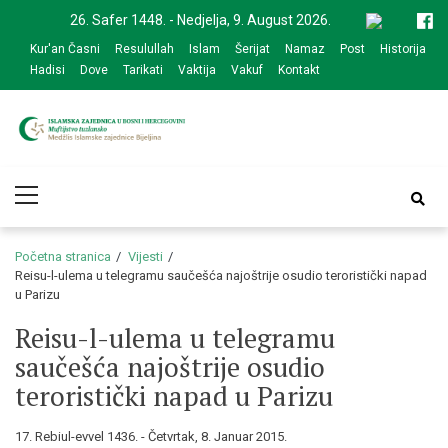
Skip
Skip
26. Safer 1448. - Nedjelja, 9. August 2026.
to
to
Kur'an Časni
Resulullah
Islam
Šerijat
Namaz
Post
Historija
navigation
content
Hadisi
Dove
Tarikati
Vaktija
Vakuf
Kontakt
Medžlis Islamske
Službena web prezentacija
Primary
zajednice Bijeljina
Menu
Početna stranica
Vijesti
Reisu-l-ulema u telegramu saučešća najoštrije osudio teroristički napad
u Parizu
Reisu-l-ulema u telegramu
saučešća najoštrije osudio
teroristički napad u Parizu
17. Rebiul-evvel 1436. - Četvrtak, 8. Januar 2015.