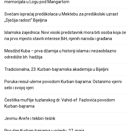
memorijala u Logu pod Mangartom
Svečani ispraćaj predškolaca u Mektebu za predškolski uzrast
„Dječija radost“ Bijeljina
Islamska zajednica: Novi visoki predstavnik mora biti osoba koja će
na prvo mjesto staviti interese BiH, njenih naroda i građana
Mesdžid Kuba – prva džamija u historiji islama i nezaobilazno
odredište bh. hadžija
Tradicionalna, 23. Kurban-bajramska akademija u Bijeljini
Poruka reisul-uleme povodom Kurban-bajrama: Ostanimo vjerni
sebi i svojoj vjeri
Čestitka muftije tuzlanskog dr. Vahid-ef. Fazlovića povodom
Kurban-bajrama
Jevmu-Arefe i tekbiri-tešrik
Prvi dan Kurban-bajrama u srijedu, 27. maja