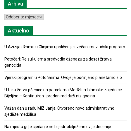
Arhiva
Arhiva
Aktuelno
U Azizija džamiji u Glinjima upriličen je svečani mevludski program
Potočari: Reisul-ulema predvodio dženazu za deset žrtava
genocida
Vjerski program u Potočarima: Ovdje je počinjeno planetarno zlo
U toku žetva pšenice na parcelama Medžlisa Islamske zajednice
Bijeljina – Kontinuiran i predan rad duži niz godina
Važan dan u radu MIZ Janja: Otvoreno novo administrativno
sjedište medžlisa
Na mjestu gdje sjećanje ne blijedi: obilježene dvije decenije