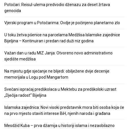
Potočari: Reisul-ulema predvodio dženazu za deset žrtava
genocida
Vjerski program u Potočarima: Ovdje je počinjeno planetarno zlo
U toku žetva pšenice na parcelama Medžlisa Islamske zajednice
Bijeljina – Kontinuiran i predan rad duži niz godina
Važan dan u radu MIZ Janja: Otvoreno novo administrativno
sjedište medžlisa
Na mjestu gdje sjećanje ne blijedi: obilježene dvije decenije
memorijala u Logu pod Mangartom
Svečani ispraćaj predškolaca u Mektebu za predškolski uzrast
„Dječija radost“ Bijeljina
Islamska zajednica: Novi visoki predstavnik mora biti osoba koja će
na prvo mjesto staviti interese BiH, njenih naroda i građana
Mesdžid Kuba – prva džamija u historiji islama i nezaobilazno