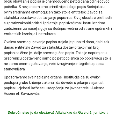
broju obavljanje popisa je onemogućeno petog dana od njegovog
početka. S nevjericom smo primili vijest da je popis Bošnjaka u
ovim sredinama onemogućen tako što je entitetski Zavod za
statistiku obustavio dostavljanje popisnica. Ovoj obustavi prethodili
su protivzakoniti pritisci i prijetnje popisivačima i instruktorima
zaduženim za naselja gdje su Bošnjaci većina od strane općinskih i
entitetskih komisija i instruktora.
Ovakvo onemogućavanje popisa trajalo je puna tri dana, da bi tek
danas entitetski Zavod za statistiku dostavio tako mali broj
popisnica čime je i dalje onemogućen popis. Tako je naprimjer u
Srebrenicu dostavljeno samo po pet popisnica po popisivaču što je
ne samo onemogućavanje, već i izrugivanje integritetu popisa
stanovništva.
Upozoravamo sve nadležne organe i institucije da su ovakvi
postupci grubo kršenje zakona i da dovode u pitanje valjanost
popisa u cjelosti, kaže se u saopćenju za javnost reisu-l-uleme
Husein ef. Kavazovića.
Dobročinstvo je da obožavaš Allaha kao da Ga vidiš, jer iako ti