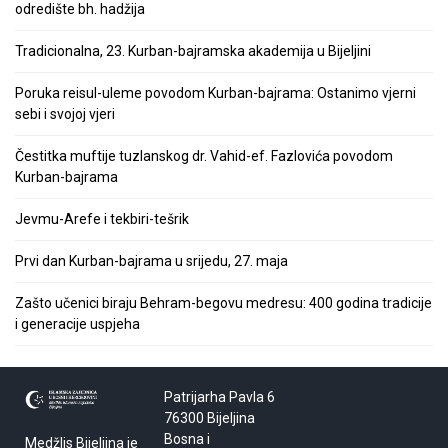
odredište bh. hadžija
Tradicionalna, 23. Kurban-bajramska akademija u Bijeljini
Poruka reisul-uleme povodom Kurban-bajrama: Ostanimo vjerni
sebi i svojoj vjeri
Čestitka muftije tuzlanskog dr. Vahid-ef. Fazlovića povodom
Kurban-bajrama
Jevmu-Arefe i tekbiri-tešrik
Prvi dan Kurban-bajrama u srijedu, 27. maja
Zašto učenici biraju Behram-begovu medresu: 400 godina tradicije
i generacije uspjeha
Patrijarha Pavla 6
76300 Bijeljina
Bosna i
Medžlis Bijeljina je