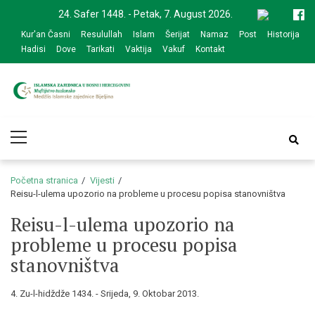
Skip
Skip
24. Safer 1448. - Petak, 7. August 2026.
to
to
Kur'an Časni
Resulullah
Islam
Šerijat
Namaz
Post
Historija
navigation
content
Hadisi
Dove
Tarikati
Vaktija
Vakuf
Kontakt
Medžlis Islamske
Službena web prezentacija
Primary
zajednice Bijeljina
Menu
Početna stranica
Vijesti
Reisu-l-ulema upozorio na probleme u procesu popisa stanovništva
Reisu-l-ulema upozorio na
probleme u procesu popisa
stanovništva
4. Zu-l-hidždže 1434. - Srijeda, 9. Oktobar 2013.