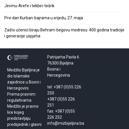
Jevmu-Arefe i tekbiri-tešrik
Prvi dan Kurban-bajrama u srijedu, 27. maja
Zašto učenici biraju Behram-begovu medresu: 400 godina tradicije
i generacije uspjeha
Patrijarha Pavla 6
76300 Bijeljina
Bosna i
Medžlis Bijeljina je
Hercegovina
dio Islamske
zajednice u Bosni i
tel: +387 (0)55 226
Hercegovini.
250
Prema pravnim
+387 (0)55 226
regulativama
251
Medžlis je pravno
fax: +387 (0)55
lice kojeg
226 252
predstavljaju
info@mizbijeljina.ba
predsjednik i glavni