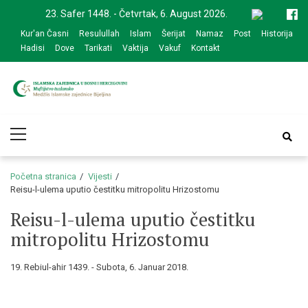
Skip
Skip
23. Safer 1448. - Četvrtak, 6. August 2026.
to
to
Kur'an Časni
Resulullah
Islam
Šerijat
Namaz
Post
Historija
navigation
content
Hadisi
Dove
Tarikati
Vaktija
Vakuf
Kontakt
Medžlis Islamske
Službena web prezentacija
Primary
zajednice Bijeljina
Menu
Početna stranica
Vijesti
Reisu-l-ulema uputio čestitku mitropolitu Hrizostomu
Reisu-l-ulema uputio čestitku
mitropolitu Hrizostomu
19. Rebiul-ahir 1439. - Subota, 6. Januar 2018.