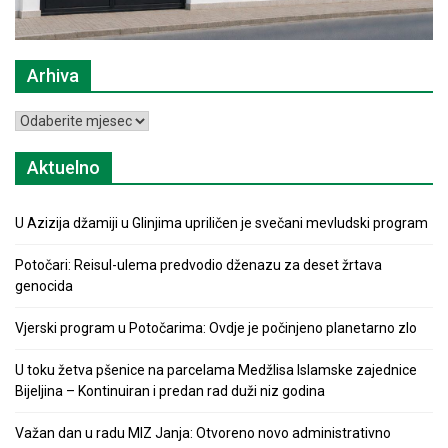
Arhiva
Arhiva
Aktuelno
U Azizija džamiji u Glinjima upriličen je svečani mevludski program
Potočari: Reisul-ulema predvodio dženazu za deset žrtava
genocida
Vjerski program u Potočarima: Ovdje je počinjeno planetarno zlo
U toku žetva pšenice na parcelama Medžlisa Islamske zajednice
Bijeljina – Kontinuiran i predan rad duži niz godina
Važan dan u radu MIZ Janja: Otvoreno novo administrativno