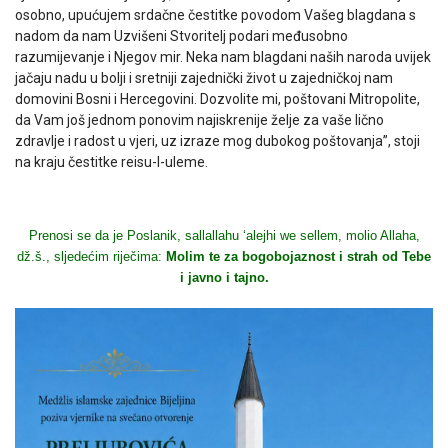
osobno, upućujem srdačne čestitke povodom Vašeg blagdana s
nadom da nam Uzvišeni Stvoritelj podari međusobno
razumijevanje i Njegov mir. Neka nam blagdani naših naroda uvijek
jačaju nadu u bolji i sretniji zajednički život u zajedničkoj nam
domovini Bosni i Hercegovini. Dozvolite mi, poštovani Mitropolite,
da Vam još jednom ponovim najiskrenije želje za vaše lično
zdravlje i radost u vjeri, uz izraze mog dubokog poštovanja”, stoji
na kraju čestitke reisu-l-uleme.
Prenosi se da je Poslanik, sallallahu ‘alejhi we sellem, molio Allaha,
dž.š., sljedećim riječima:
Molim te za bogobojaznost i strah od Tebe
i javno i tajno.