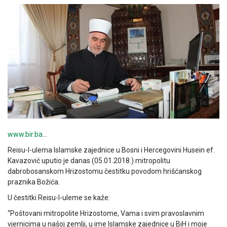
www.bir.ba
…
Reisu-l-ulema Islamske zajednice u Bosni i Hercegovini Husein ef.
Kavazović uputio je danas (05.01.2018.) mitropolitu
dabrobosanskom Hrizostomu čestitku povodom hrišćanskog
praznika Božića.
U čestitki Reisu-l-uleme se kaže:
“Poštovani mitropolite Hrizostome, Vama i svim pravoslavnim
vjernicima u našoj zemlji, u ime Islamske zajednice u BiH i moje