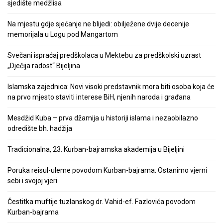
sjedište medžlisa
Na mjestu gdje sjećanje ne blijedi: obilježene dvije decenije
memorijala u Logu pod Mangartom
Svečani ispraćaj predškolaca u Mektebu za predškolski uzrast
„Dječija radost“ Bijeljina
Islamska zajednica: Novi visoki predstavnik mora biti osoba koja će
na prvo mjesto staviti interese BiH, njenih naroda i građana
Mesdžid Kuba – prva džamija u historiji islama i nezaobilazno
odredište bh. hadžija
Tradicionalna, 23. Kurban-bajramska akademija u Bijeljini
Poruka reisul-uleme povodom Kurban-bajrama: Ostanimo vjerni
sebi i svojoj vjeri
Čestitka muftije tuzlanskog dr. Vahid-ef. Fazlovića povodom
Kurban-bajrama