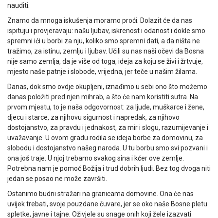
nauditi.
Znamo da mnoga iskušenja moramo proći. Dolazit će da nas
ispituju i provjeravaju: našu ljubav, iskrenost i odanost i dokle smo
spremni ići u borbi za nju, koliko smo spremni dati, a da ništa ne
tražimo, za istinu, zemlju i ljubav. Učili su nas naši očevi da Bosna
nije samo zemlja, da je više od toga, ideja za koju se živi i žrtvuje,
mjesto naše patnje i slobode, vrijedna, jer teče u našim žilama.
Danas, dok smo ovdje okupljeni, iznađimo u sebi ono što možemo
danas položiti pred njen mihrab, a što će nam koristiti sutra. Na
prvom mjestu, to je naša odgovornost: za ljude, muškarce i žene,
djecu i starce, za njihovu sigurnost i napredak, za njihovo
dostojanstvo, za pravdu i jednakost, za mir i slogu, razumijevanje i
uvažavanje. U ovom gradu rodila se ideja borbe za domovinu, za
slobodu i dostojanstvo našeg naroda. U tu borbu smo svi pozvani i
ona još traje. U njoj trebamo svakog sina i kćer ove zemlje.
Potrebna nam je pomoć Božija i trud dobrih ljudi. Bez tog dvoga niti
jedan se posao ne može završiti.
Ostanimo budni stražari na granicama domovine. Ona će nas
uvijek trebati, svoje pouzdane čuvare, jer se oko naše Bosne pletu
spletke, javne i tajne. Oživjele su snage onih koji žele izazvati