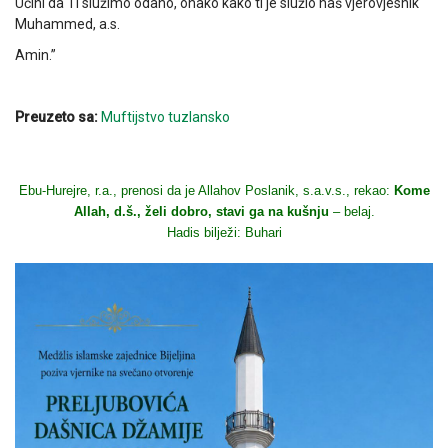
Učini da Ti služimo odano, onako kako ti je služio naš vjerovjesnik
Muhammed, a.s.
Amin.”
Preuzeto sa:
Muftijstvo tuzlansko
Ebu-Hurejre, r.a., prenosi da je Allahov Poslanik, s.a.v.s., rekao:
Kome
Allah, d.š., želi dobro, stavi ga na kušnju
– belaj.
Hadis bilježi: Buhari