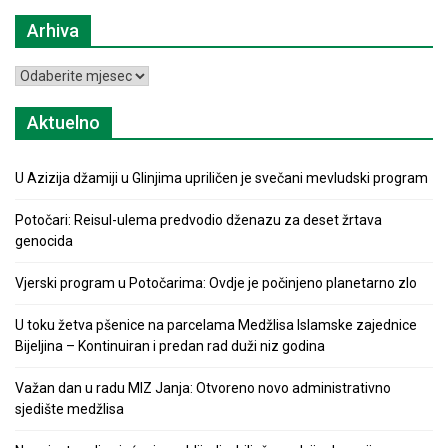
Arhiva
Arhiva
Aktuelno
U Azizija džamiji u Glinjima upriličen je svečani mevludski program
Potočari: Reisul-ulema predvodio dženazu za deset žrtava
genocida
Vjerski program u Potočarima: Ovdje je počinjeno planetarno zlo
U toku žetva pšenice na parcelama Medžlisa Islamske zajednice
Bijeljina – Kontinuiran i predan rad duži niz godina
Važan dan u radu MIZ Janja: Otvoreno novo administrativno
sjedište medžlisa