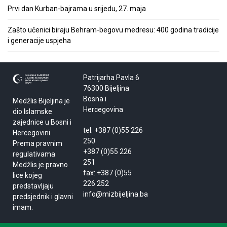
Prvi dan Kurban-bajrama u srijedu, 27. maja
Zašto učenici biraju Behram-begovu medresu: 400 godina tradicije
i generacije uspjeha
Patrijarha Pavla 6
76300 Bijeljina
Bosna i
Medžlis Bijeljina je
Hercegovina
dio Islamske
zajednice u Bosni i
tel: +387 (0)55 226
Hercegovini.
250
Prema pravnim
+387 (0)55 226
regulativama
251
Medžlis je pravno
fax: +387 (0)55
lice kojeg
226 252
predstavljaju
info@mizbijeljina.ba
predsjednik i glavni
imam.