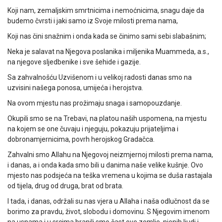
Koji nam, zemaljskim smrtnicima i nemoćnicima, snagu daje da
budemo čvrsti i jaki samo iz Svoje milosti prema nama,
Koji nas čini snažnim i onda kada se činimo sami sebi slabašnim;
Neka je salavat na Njegova poslanika i miljenika Muammeda, a.s.,
na njegove sljedbenike i sve šehide i gazije.
Sa zahvalnošću Uzvišenom i u velikoj radosti danas smo na
uzvisini našega ponosa, umijeća i herojstva.
Na ovom mjestu nas prožimaju snaga i samopouzdanje.
Okupili smo se na Trebavi, na platou naših uspomena, na mjestu
na kojem se one čuvaju i njeguju, pokazuju prijateljima i
dobronamjernicima, povrh herojskog Gradačca.
Zahvalni smo Allahu na Njegovoj neizmjernoj milosti prema nama,
i danas, a i onda kada smo bili u danima naše velike kušnje. Ovo
mjesto nas podsjeća na teška vremena u kojima se duša rastajala
od tijela, drug od druga, brat od brata.
I tada, i danas, održali su nas vjera u Allaha i naša odlučnost da se
borimo za pravdu, život, slobodu i domovinu. S Njegovim imenom