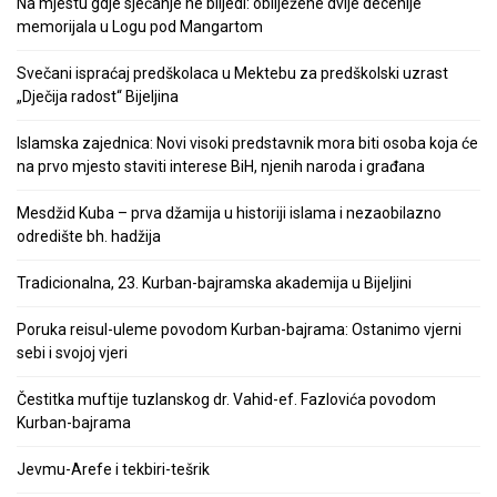
Na mjestu gdje sjećanje ne blijedi: obilježene dvije decenije
memorijala u Logu pod Mangartom
Svečani ispraćaj predškolaca u Mektebu za predškolski uzrast
„Dječija radost“ Bijeljina
Islamska zajednica: Novi visoki predstavnik mora biti osoba koja će
na prvo mjesto staviti interese BiH, njenih naroda i građana
Mesdžid Kuba – prva džamija u historiji islama i nezaobilazno
odredište bh. hadžija
Tradicionalna, 23. Kurban-bajramska akademija u Bijeljini
Poruka reisul-uleme povodom Kurban-bajrama: Ostanimo vjerni
sebi i svojoj vjeri
Čestitka muftije tuzlanskog dr. Vahid-ef. Fazlovića povodom
Kurban-bajrama
Jevmu-Arefe i tekbiri-tešrik