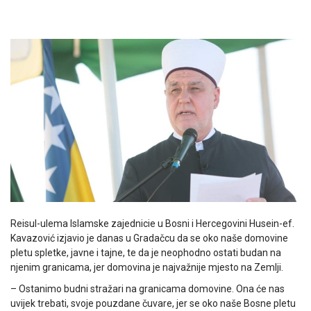
Reisul-ulema Islamske zajednicie u Bosni i Hercegovini Husein-ef.
Kavazović izjavio je danas u Gradačcu da se oko naše domovine
pletu spletke, javne i tajne, te da je neophodno ostati budan na
njenim granicama, jer domovina je najvažnije mjesto na Zemlji.
– Ostanimo budni stražari na granicama domovine. Ona će nas
uvijek trebati, svoje pouzdane čuvare, jer se oko naše Bosne pletu