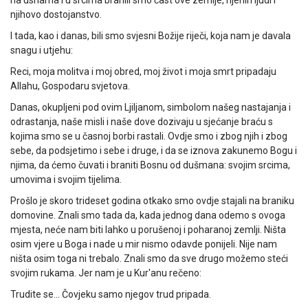
na usnama i u srcima branili smo čast ove zemlje, njenih ljudi i
njihovo dostojanstvo.
I tada, kao i danas, bili smo svjesni Božije riječi, koja nam je davala
snagu i utjehu:
Reci, moja molitva i moj obred, moj život i moja smrt pripadaju
Allahu, Gospodaru svjetova.
Danas, okupljeni pod ovim Ljiljanom, simbolom našeg nastajanja i
odrastanja, naše misli i naše dove dozivaju u sjećanje braću s
kojima smo se u časnoj borbi rastali. Ovdje smo i zbog njih i zbog
sebe, da podsjetimo i sebe i druge, i da se iznova zakunemo Bogu i
njima, da ćemo čuvati i braniti Bosnu od dušmana: svojim srcima,
umovima i svojim tijelima.
Prošlo je skoro trideset godina otkako smo ovdje stajali na braniku
domovine. Znali smo tada da, kada jednog dana odemo s ovoga
mjesta, neće nam biti lahko u porušenoj i poharanoj zemlji. Ništa
osim vjere u Boga i nade u mir nismo odavde ponijeli. Nije nam
ništa osim toga ni trebalo. Znali smo da sve drugo možemo steći
svojim rukama. Jer nam je u Kur'anu rečeno:
Trudite se… Čovjeku samo njegov trud pripada.