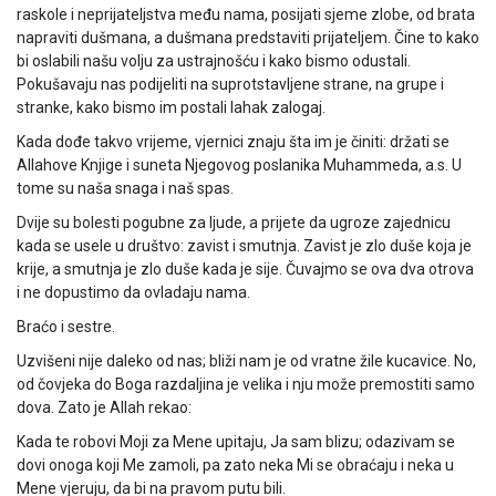
raskole i neprijateljstva među nama, posijati sjeme zlobe, od brata
napraviti dušmana, a dušmana predstaviti prijateljem. Čine to kako
bi oslabili našu volju za ustrajnošću i kako bismo odustali.
Pokušavaju nas podijeliti na suprotstavljene strane, na grupe i
stranke, kako bismo im postali lahak zalogaj.
Kada dođe takvo vrijeme, vjernici znaju šta im je činiti: držati se
Allahove Knjige i suneta Njegovog poslanika Muhammeda, a.s. U
tome su naša snaga i naš spas.
Dvije su bolesti pogubne za ljude, a prijete da ugroze zajednicu
kada se usele u društvo: zavist i smutnja. Zavist je zlo duše koja je
krije, a smutnja je zlo duše kada je sije. Čuvajmo se ova dva otrova
i ne dopustimo da ovladaju nama.
Braćo i sestre.
Uzvišeni nije daleko od nas; bliži nam je od vratne žile kucavice. No,
od čovjeka do Boga razdaljina je velika i nju može premostiti samo
dova. Zato je Allah rekao:
Kada te robovi Moji za Mene upitaju, Ja sam blizu; odazivam se
dovi onoga koji Me zamoli, pa zato neka Mi se obraćaju i neka u
Mene vjeruju, da bi na pravom putu bili.