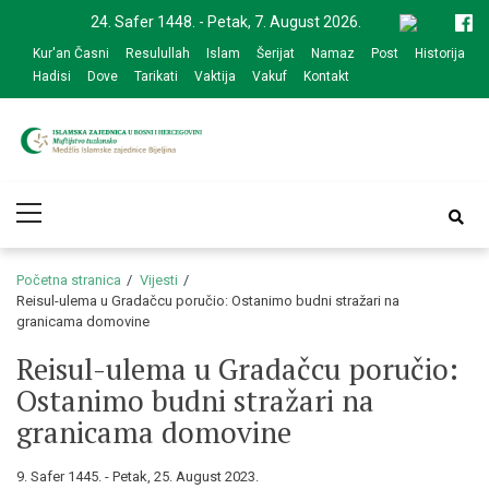
Skip
Skip
24. Safer 1448. - Petak, 7. August 2026.
to
to
Kur'an Časni
Resulullah
Islam
Šerijat
Namaz
Post
Historija
navigation
content
Hadisi
Dove
Tarikati
Vaktija
Vakuf
Kontakt
Medžlis Islamske
Službena web prezentacija
Primary
zajednice Bijeljina
Menu
Početna stranica
Vijesti
Reisul-ulema u Gradačcu poručio: Ostanimo budni stražari na
granicama domovine
Reisul-ulema u Gradačcu poručio:
Ostanimo budni stražari na
granicama domovine
9. Safer 1445. - Petak, 25. August 2023.