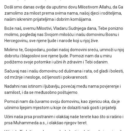
Došli smo danas ovdje da uputimo dovu Milostivom Allahu, da Ga
zamolimo za milost prema svima nama, našoj djeci i roditeljima,
našim iskrenim prijateljima i dobrim komšijama.
Bože naš, svemu Milostivi, Vladaru Sudnjega dana, Tebe ponizno
molimo, pogledaj nas Svojom milošću i našu domovinu Bosnu i
Hercegovinu, sve njene ljude i narode koji u njoj žive.
Molimo te, Gospodaru, podari našoj domovini sreću, umnoži u njoj
dobrotu i blagoslovi sve njene ljude. Pomozi nam da u miru
podižemo svoje potomke i učini ih zdravim i Tebi odanim.
Sačuvaj nas i našu domovinu od dušmana i rata, od gladi i bolesti,
od mržnje i nesloge, od ljenosti i pokvarenosti.
Nadahni nas istinom i ljubavlju, povećaj među nama povjerenje i
samilost, i da se međusobno poštujemo.
Pomozi nam da čuvamo svoju domovinu, kao zjenicu oka, da je
učinimo lijepim mjestom u koje će dolaziti naši gosti i prijatelji.
Učini naša prsa prostranim i olakšaj naše terete kao što si raširio i
prsa Muhammeda a.s., i olakšao njegov teret.