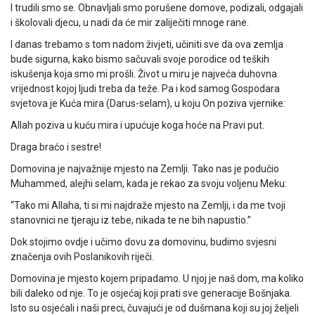
I trudili smo se. Obnavljali smo porušene domove, podizali, odgajali
i školovali djecu, u nadi da će mir zaliječiti mnoge rane.
I danas trebamo s tom nadom živjeti, učiniti sve da ova zemlja
bude sigurna, kako bismo sačuvali svoje porodice od teških
iskušenja koja smo mi prošli. Život u miru je najveća duhovna
vrijednost kojoj ljudi treba da teže. Pa i kod samog Gospodara
svjetova je Kuća mira (Darus-selam), u koju On poziva vjernike:
Allah poziva u kuću mira i upućuje koga hoće na Pravi put.
Draga braćo i sestre!
Domovina je najvažnije mjesto na Zemlji. Tako nas je podučio
Muhammed, alejhi selam, kada je rekao za svoju voljenu Meku:
“Tako mi Allaha, ti si mi najdraže mjesto na Zemlji, i da me tvoji
stanovnici ne tjeraju iz tebe, nikada te ne bih napustio.”
Dok stojimo ovdje i učimo dovu za domovinu, budimo svjesni
značenja ovih Poslanikovih riječi.
Domovina je mjesto kojem pripadamo. U njoj je naš dom, ma koliko
bili daleko od nje. To je osjećaj koji prati sve generacije Bošnjaka.
Isto su osjećali i naši preci, čuvajući je od dušmana koji su joj željeli