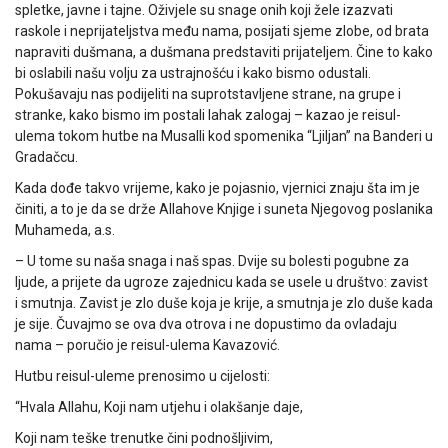
spletke, javne i tajne. Oživjele su snage onih koji žele izazvati
raskole i neprijateljstva među nama, posijati sjeme zlobe, od brata
napraviti dušmana, a dušmana predstaviti prijateljem. Čine to kako
bi oslabili našu volju za ustrajnošću i kako bismo odustali.
Pokušavaju nas podijeliti na suprotstavljene strane, na grupe i
stranke, kako bismo im postali lahak zalogaj – kazao je reisul-
ulema tokom hutbe na Musalli kod spomenika “Ljiljan” na Banderi u
Gradačcu.
Kada dođe takvo vrijeme, kako je pojasnio, vjernici znaju šta im je
činiti, a to je da se drže Allahove Knjige i suneta Njegovog poslanika
Muhameda, a.s.
– U tome su naša snaga i naš spas. Dvije su bolesti pogubne za
ljude, a prijete da ugroze zajednicu kada se usele u društvo: zavist
i smutnja. Zavist je zlo duše koja je krije, a smutnja je zlo duše kada
je sije. Čuvajmo se ova dva otrova i ne dopustimo da ovladaju
nama – poručio je reisul-ulema Kavazović.
Hutbu reisul-uleme prenosimo u cijelosti:
“Hvala Allahu, Koji nam utjehu i olakšanje daje,
Koji nam teške trenutke čini podnošljivim,