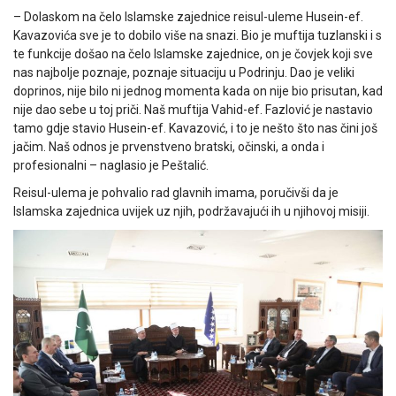
– Dolaskom na čelo Islamske zajednice reisul-uleme Husein-ef.
Kavazovića sve je to dobilo više na snazi. Bio je muftija tuzlanski i s
te funkcije došao na čelo Islamske zajednice, on je čovjek koji sve
nas najbolje poznaje, poznaje situaciju u Podrinju. Dao je veliki
doprinos, nije bilo ni jednog momenta kada on nije bio prisutan, kad
nije dao sebe u toj priči. Naš muftija Vahid-ef. Fazlović je nastavio
tamo gdje stavio Husein-ef. Kavazović, i to je nešto što nas čini još
jačim. Naš odnos je prvenstveno bratski, očinski, a onda i
profesionalni – naglasio je Peštalić.
Reisul-ulema je pohvalio rad glavnih imama, poručivši da je
Islamska zajednica uvijek uz njih, podržavajući ih u njihovoj misiji.