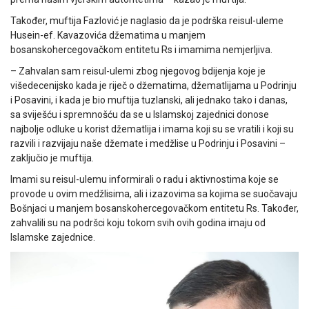
Također, muftija Fazlović je naglasio da je podrška reisul-uleme
Husein-ef. Kavazovića džematima u manjem
bosanskohercegovačkom entitetu Rs i imamima nemjerljiva.
– Zahvalan sam reisul-ulemi zbog njegovog bdijenja koje je
višedecenijsko kada je riječ o džematima, džematlijama u Podrinju
i Posavini, i kada je bio muftija tuzlanski, ali jednako tako i danas,
sa sviješću i spremnošću da se u Islamskoj zajednici donose
najbolje odluke u korist džematlija i imama koji su se vratili i koji su
razvili i razvijaju naše džemate i medžlise u Podrinju i Posavini –
zaključio je muftija.
Imami su reisul-ulemu informirali o radu i aktivnostima koje se
provode u ovim medžlisima, ali i izazovima sa kojima se suočavaju
Bošnjaci u manjem bosanskohercegovačkom entitetu Rs. Također,
zahvalili su na podršci koju tokom svih ovih godina imaju od
Islamske zajednice.