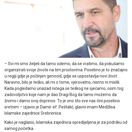
– Svi mi smo željeli da tamo odemo, da se vratimo, da pokušamo
organizirati svoje živote na tim prostorima. Posebno je to značajno
u regiji gdje je počinjen genocid, gdje se uspostavlja novi život.
Naravno, bilo je teško, ali mi o tome, vjerovatno, nismo ni mislili.
Kada pogledamo unazad ničega se teškog ne sjećamo, osim tog
zadovoljstvo koje nam je dao Dragi Bog da tamo možemo da
živimo i damo svoj doprinos. To je ono što sve nas čini posebno
sretnim – izjavio je Damir-ef. Peštalić, glavni imam Medžlisa
Islamske zajednice Srebrenica.
Kako je naglasio, Islamska zajednica opredijeljena je za podršku od
samog početka.