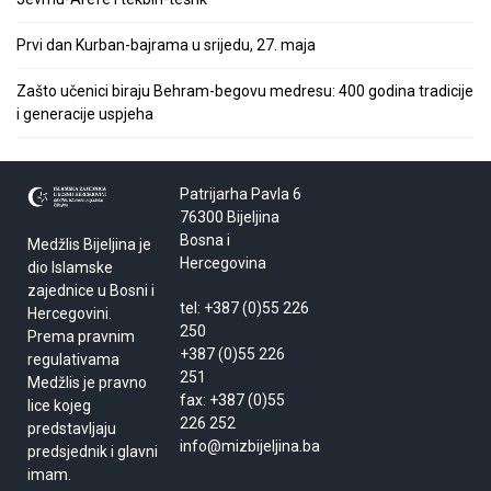
Prvi dan Kurban-bajrama u srijedu, 27. maja
Zašto učenici biraju Behram-begovu medresu: 400 godina tradicije
i generacije uspjeha
Patrijarha Pavla 6
76300 Bijeljina
Bosna i
Medžlis Bijeljina je
Hercegovina
dio Islamske
zajednice u Bosni i
tel: +387 (0)55 226
Hercegovini.
250
Prema pravnim
+387 (0)55 226
regulativama
251
Medžlis je pravno
fax: +387 (0)55
lice kojeg
226 252
predstavljaju
info@mizbijeljina.ba
predsjednik i glavni
imam.