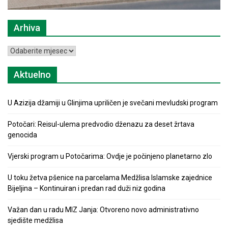
Arhiva
Arhiva
Aktuelno
U Azizija džamiji u Glinjima upriličen je svečani mevludski program
Potočari: Reisul-ulema predvodio dženazu za deset žrtava
genocida
Vjerski program u Potočarima: Ovdje je počinjeno planetarno zlo
U toku žetva pšenice na parcelama Medžlisa Islamske zajednice
Bijeljina – Kontinuiran i predan rad duži niz godina
Važan dan u radu MIZ Janja: Otvoreno novo administrativno
sjedište medžlisa