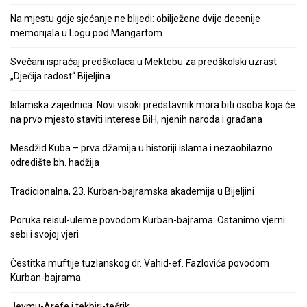
Na mjestu gdje sjećanje ne blijedi: obilježene dvije decenije
memorijala u Logu pod Mangartom
Svečani ispraćaj predškolaca u Mektebu za predškolski uzrast
„Dječija radost“ Bijeljina
Islamska zajednica: Novi visoki predstavnik mora biti osoba koja će
na prvo mjesto staviti interese BiH, njenih naroda i građana
Mesdžid Kuba – prva džamija u historiji islama i nezaobilazno
odredište bh. hadžija
Tradicionalna, 23. Kurban-bajramska akademija u Bijeljini
Poruka reisul-uleme povodom Kurban-bajrama: Ostanimo vjerni
sebi i svojoj vjeri
Čestitka muftije tuzlanskog dr. Vahid-ef. Fazlovića povodom
Kurban-bajrama
Jevmu-Arefe i tekbiri-tešrik