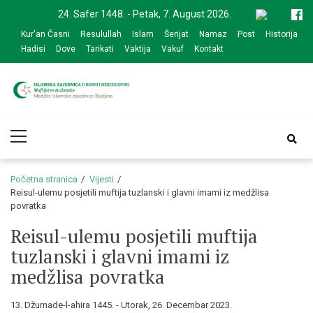
Skip
Skip
24. Safer 1448. - Petak, 7. August 2026.
to
to
Kur'an Časni
Resulullah
Islam
Šerijat
Namaz
Post
Historija
navigation
content
Hadisi
Dove
Tarikati
Vaktija
Vakuf
Kontakt
Medžlis Islamske
Službena web prezentacija
Primary
zajednice Bijeljina
Menu
Početna stranica
Vijesti
Reisul-ulemu posjetili muftija tuzlanski i glavni imami iz medžlisa
povratka
Reisul-ulemu posjetili muftija
tuzlanski i glavni imami iz
medžlisa povratka
13. Džumade-l-ahira 1445. - Utorak, 26. Decembar 2023.