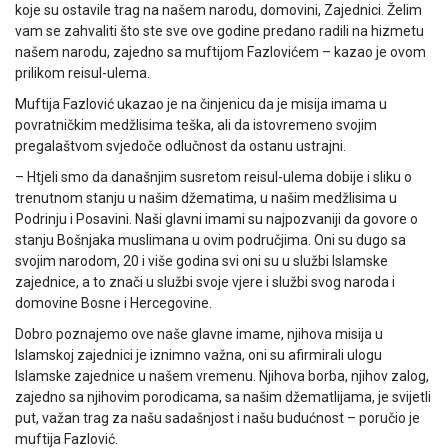
koje su ostavile trag na našem narodu, domovini, Zajednici. Želim
vam se zahvaliti što ste sve ove godine predano radili na hizmetu
našem narodu, zajedno sa muftijom Fazlovićem – kazao je ovom
prilikom reisul-ulema.
Muftija Fazlović ukazao je na činjenicu da je misija imama u
povratničkim medžlisima teška, ali da istovremeno svojim
pregalaštvom svjedoče odlučnost da ostanu ustrajni.
– Htjeli smo da današnjim susretom reisul-ulema dobije i sliku o
trenutnom stanju u našim džematima, u našim medžlisima u
Podrinju i Posavini. Naši glavni imami su najpozvaniji da govore o
stanju Bošnjaka muslimana u ovim područjima. Oni su dugo sa
svojim narodom, 20 i više godina svi oni su u službi Islamske
zajednice, a to znači u službi svoje vjere i službi svog naroda i
domovine Bosne i Hercegovine.
Dobro poznajemo ove naše glavne imame, njihova misija u
Islamskoj zajednici je iznimno važna, oni su afirmirali ulogu
Islamske zajednice u našem vremenu. Njihova borba, njihov zalog,
zajedno sa njihovim porodicama, sa našim džematlijama, je svijetli
put, važan trag za našu sadašnjost i našu budućnost – poručio je
muftija Fazlović.