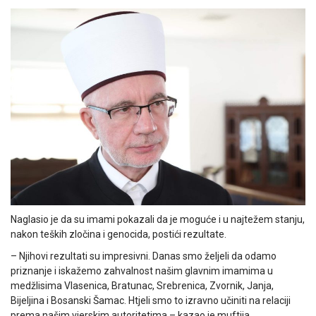
Naglasio je da su imami pokazali da je moguće i u najtežem stanju,
nakon teških zločina i genocida, postići rezultate.
– Njihovi rezultati su impresivni. Danas smo željeli da odamo
priznanje i iskažemo zahvalnost našim glavnim imamima u
medžlisima Vlasenica, Bratunac, Srebrenica, Zvornik, Janja,
Bijeljina i Bosanski Šamac. Htjeli smo to izravno učiniti na relaciji
prema našim vjerskim autoritetima – kazao je muftija.