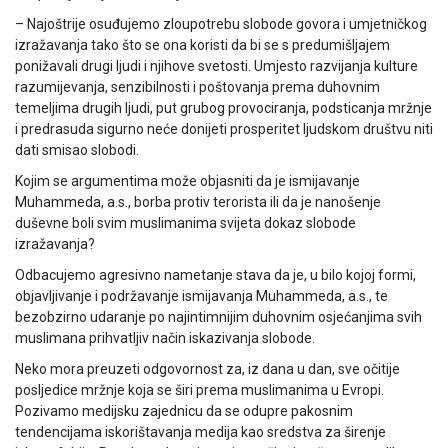
– Najoštrije osuđujemo zloupotrebu slobode govora i umjetničkog
izražavanja tako što se ona koristi da bi se s predumišljajem
ponižavali drugi ljudi i njihove svetosti. Umjesto razvijanja kulture
razumijevanja, senzibilnosti i poštovanja prema duhovnim
temeljima drugih ljudi, put grubog provociranja, podsticanja mržnje
i predrasuda sigurno neće donijeti prosperitet ljudskom društvu niti
dati smisao slobodi.
Kojim se argumentima može objasniti da je ismijavanje
Muhammeda, a.s., borba protiv terorista ili da je nanošenje
duševne boli svim muslimanima svijeta dokaz slobode
izražavanja?
Odbacujemo agresivno nametanje stava da je, u bilo kojoj formi,
objavljivanje i podržavanje ismijavanja Muhammeda, a.s., te
bezobzirno udaranje po najintimnijim duhovnim osjećanjima svih
muslimana prihvatljiv način iskazivanja slobode.
Neko mora preuzeti odgovornost za, iz dana u dan, sve očitije
posljedice mržnje koja se širi prema muslimanima u Evropi.
Pozivamo medijsku zajednicu da se odupre pakosnim
tendencijama iskorištavanja medija kao sredstva za širenje