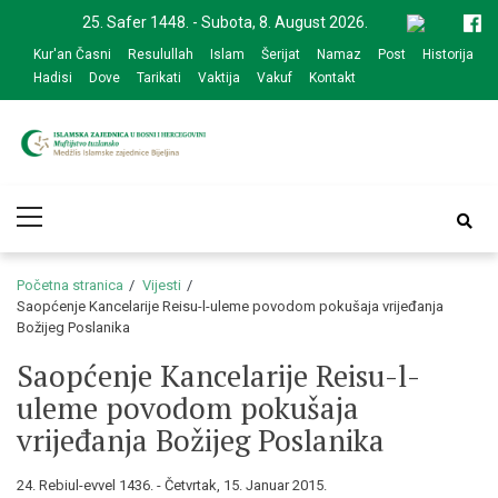
Skip
Skip
25. Safer 1448. - Subota, 8. August 2026.
to
to
Kur'an Časni
Resulullah
Islam
Šerijat
Namaz
Post
Historija
navigation
content
Hadisi
Dove
Tarikati
Vaktija
Vakuf
Kontakt
Medžlis Islamske
Službena web prezentacija
Primary
zajednice Bijeljina
Menu
Početna stranica
Vijesti
Saopćenje Kancelarije Reisu-l-uleme povodom pokušaja vrijeđanja
Božijeg Poslanika
Saopćenje Kancelarije Reisu-l-
uleme povodom pokušaja
vrijeđanja Božijeg Poslanika
24. Rebiul-evvel 1436. - Četvrtak, 15. Januar 2015.