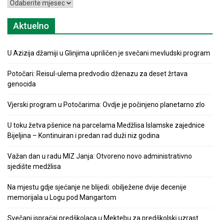
Arhiva
Aktuelno
U Azizija džamiji u Glinjima upriličen je svečani mevludski program
Potočari: Reisul-ulema predvodio dženazu za deset žrtava
genocida
Vjerski program u Potočarima: Ovdje je počinjeno planetarno zlo
U toku žetva pšenice na parcelama Medžlisa Islamske zajednice
Bijeljina – Kontinuiran i predan rad duži niz godina
Važan dan u radu MIZ Janja: Otvoreno novo administrativno
sjedište medžlisa
Na mjestu gdje sjećanje ne blijedi: obilježene dvije decenije
memorijala u Logu pod Mangartom
Svečani ispraćaj predškolaca u Mektebu za predškolski uzrast