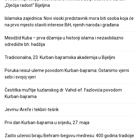
„Dječija radost“ Bijeljina
Islamska zajednica: Novi visoki predstavnik mora biti osoba koja će
na prvo mjesto staviti interese BiH, njenih naroda i građana
Mesdžid Kuba – prva džamija u historiji islama i nezaobilazno
odredište bh. hadžija
Tradicionalna, 23. Kurban-bajramska akademija u Bijeljini
Poruka reisul-uleme povodom Kurban-bajrama: Ostanimo vjerni
sebi i svojoj vjeri
Čestitka muftije tuzlanskog dr. Vahid-ef. Fazlovića povodom
Kurban-bajrama
Jevmu-Arefe i tekbiri-tešrik
Prvi dan Kurban-bajrama u srijedu, 27. maja
Zašto učenici biraju Behram-begovu medresu: 400 godina tradicije