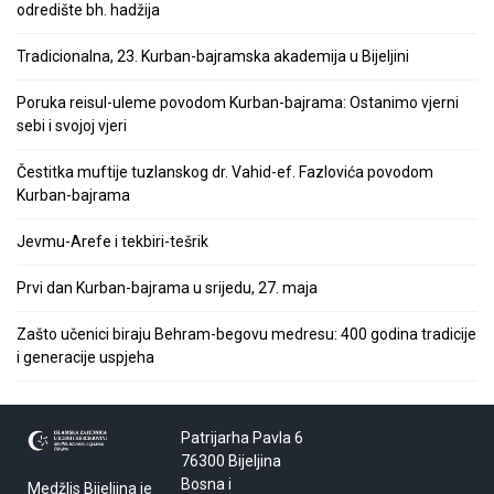
odredište bh. hadžija
Tradicionalna, 23. Kurban-bajramska akademija u Bijeljini
Poruka reisul-uleme povodom Kurban-bajrama: Ostanimo vjerni
sebi i svojoj vjeri
Čestitka muftije tuzlanskog dr. Vahid-ef. Fazlovića povodom
Kurban-bajrama
Jevmu-Arefe i tekbiri-tešrik
Prvi dan Kurban-bajrama u srijedu, 27. maja
Zašto učenici biraju Behram-begovu medresu: 400 godina tradicije
i generacije uspjeha
Patrijarha Pavla 6
76300 Bijeljina
Bosna i
Medžlis Bijeljina je