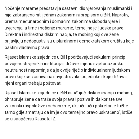
Nošenje marame predstavlja sastavni dio vjerovanja muslimanki i
nije zabranjeno niti jednim zakonom ni propisom u BiH. Naprotiv,
prema međunarodnim i domaćim zakonima sloboda vjere i
uvjerenja, a time i nošenje marame, temeljno je ljudsko pravo.
Direktna i indirektna diskriminacija, te mobing koji ove žene
prijavljuju nedopustivi su u pluralnom i demokratskom društvu koje
baštini vladavinu prava.
Rijaset Islamske zajednice u BiH podržavajući sekularni princip
odvojenosti vjerskih institucija i države i njenu svjetonazorsku
neutralnost napominje da je ovdje riječ o individualnom ljudskom
pravu koje se zasniva na savjesti svake pojedinke i koje država i
njeni organi trebaju poštovati.
Rijaset Islamske zajednice u BiH osuđujući diskriminaciju i mobing,
ohrabruje žene da traže svoja prava i poziva ih da koriste sve
zakonski raspoložive mehanizme, uključujući i pokretanje tužbe
tamo gdje smatraju da im je ovo temeljno pravo uskraćeno“, ističe
se u saopćenju Rijaseta IZ.