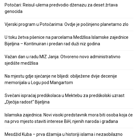
Potočari: Reisul-ulema predvodio dženazu za deset žrtava
genocida
Vjerski program u Potočarima: Ovdje je počinjeno planetarno zlo
U toku žetva pšenice na parcelama Medžlisa Islamske zajednice
Bijeljina – Kontinuiran i predan rad duži niz godina
Važan dan u radu MIZ Janja: Otvoreno novo administrativno
sjedište medžlisa
Na mjestu gdje sjećanje ne blijedi: obilježene dvije decenije
memorijala u Logu pod Mangartom
Svečani ispraćaj predškolaca u Mektebu za predškolski uzrast
„Dječija radost“ Bijeljina
Islamska zajednica: Novi visoki predstavnik mora biti osoba koja će
na prvo mjesto staviti interese BiH, njenih naroda i građana
Mesdžid Kuba – prva džamija u historiji islama i nezaobilazno