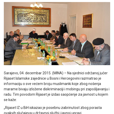
Sarajevo, 04. decembar 2015. (MINA) – Na sjednici održanoj jučer
Rijaset Islamske zajednice u Bosni i Hercegovini razmatrao je
informaciju o sve većem broju muslimanki koje zbog nošenja
marame bivaju izložene diskriminaciji i mobingu pri zapošljavanju i
radu. Tim povodom Rijaset je izdao saopćenje za javnost u kojem
se kaže:
„Rijaset IZ u BiH iskazao je posebnu zabrinutost zbog porasta
ovakvih slučajeva u državnoj službi i javnoj upravi.