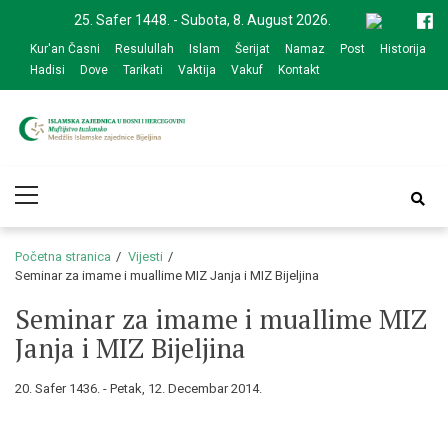
Skip
Skip
25. Safer 1448. - Subota, 8. August 2026.
to
to
Kur'an Časni
Resulullah
Islam
Šerijat
Namaz
Post
Historija
navigation
content
Hadisi
Dove
Tarikati
Vaktija
Vakuf
Kontakt
Medžlis Islamske
Službena web prezentacija
Primary
zajednice Bijeljina
Menu
Početna stranica
Vijesti
Seminar za imame i muallime MIZ Janja i MIZ Bijeljina
Seminar za imame i muallime MIZ
Janja i MIZ Bijeljina
20. Safer 1436. - Petak, 12. Decembar 2014.