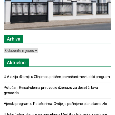
Arhiva
Arhiva
Aktuelno
U Azizija džamiji u Glinjima upriličen je svečani mevludski program
Potočari: Reisul-ulema predvodio dženazu za deset žrtava
genocida
Vjerski program u Potočarima: Ovdje je počinjeno planetarno zlo
U toku žetva pšenice na parcelama Medžlisa Islamske zajednice