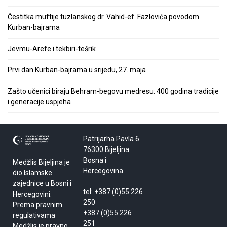
Čestitka muftije tuzlanskog dr. Vahid-ef. Fazlovića povodom
Kurban-bajrama
Jevmu-Arefe i tekbiri-tešrik
Prvi dan Kurban-bajrama u srijedu, 27. maja
Zašto učenici biraju Behram-begovu medresu: 400 godina tradicije
i generacije uspjeha
Patrijarha Pavla 6
76300 Bijeljina
Bosna i
Medžlis Bijeljina je
Hercegovina
dio Islamske
zajednice u Bosni i
tel: +387 (0)55 226
Hercegovini.
250
Prema pravnim
+387 (0)55 226
regulativama
251
Medžlis je pravno