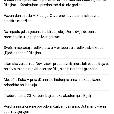
Bijeljina – Kontinuiran i predan rad duži niz godina
Važan dan u radu MIZ Janja: Otvoreno novo administrativno
sjedište medžlisa
Na mjestu gdje sjećanje ne blijedi: obilježene dvije decenije
memorijala u Logu pod Mangartom
Svečani ispraćaj predškolaca u Mektebu za predškolski uzrast
„Dječija radost“ Bijeljina
Islamska zajednica: Novi visoki predstavnik mora biti osoba koja će
na prvo mjesto staviti interese BiH, njenih naroda i građana
Mesdžid Kuba – prva džamija u historiji islama i nezaobilazno
odredište bh. hadžija
Tradicionalna, 23. Kurban-bajramska akademija u Bijeljini
Poruka reisul-uleme povodom Kurban-bajrama: Ostanimo vjerni
sebi i svojoj vjeri