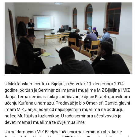
U Mektebskom centru u Bijeljini, u četvrtak 11. decembra 2014.
godine, održan je Seminar za imame i muallime MIZ Bijeljina i MIZ
Janja. Tema seminara bila je poučavanje djece Kiraetu, pravilnom
učenju Kur`ana u namazu. Predavač je bio Omer-ef. Camić, glavni
imam MIZ Janja, jedan od najuspješnijih muallima na području
našeg Muftijstva tuzlanskog. U radu seminara učestvovalo je
devet imama i muallima te dvije muallime.
U ime domaćina MIZ Bijeljina učesnicima seminara obratio se