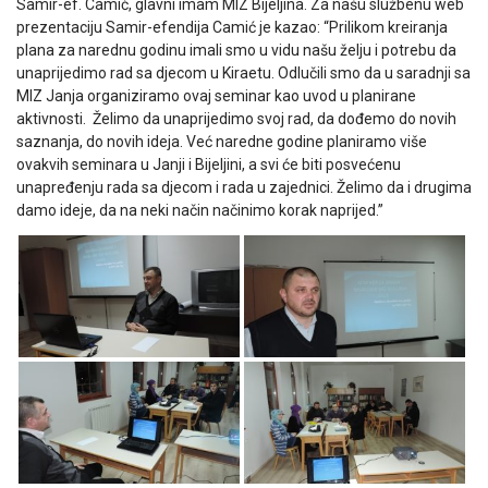
Samir-ef. Camić, glavni imam MIZ Bijeljina. Za našu službenu web
prezentaciju Samir-efendija Camić je kazao: “Prilikom kreiranja
plana za narednu godinu imali smo u vidu našu želju i potrebu da
unaprijedimo rad sa djecom u Kiraetu. Odlučili smo da u saradnji sa
MIZ Janja organiziramo ovaj seminar kao uvod u planirane
aktivnosti. Želimo da unaprijedimo svoj rad, da dođemo do novih
saznanja, do novih ideja. Već naredne godine planiramo više
ovakvih seminara u Janji i Bijeljini, a svi će biti posvećenu
unapređenju rada sa djecom i rada u zajednici. Želimo da i drugima
damo ideje, da na neki način načinimo korak naprijed.”