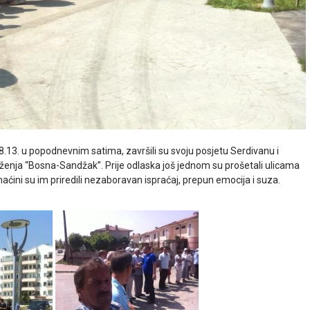
.08.13. u popodnevnim satima, završili su svoju posjetu Serdivanu i
ženja “Bosna-Sandžak”. Prije odlaska još jednom su prošetali ulicama
aćini su im priredili nezaboravan ispraćaj, prepun emocija i suza.