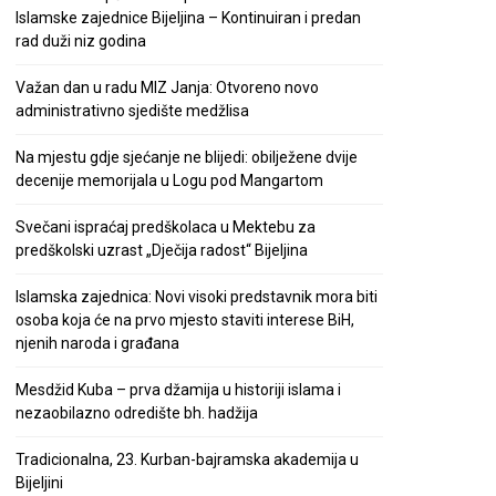
Islamske zajednice Bijeljina – Kontinuiran i predan
rad duži niz godina
Važan dan u radu MIZ Janja: Otvoreno novo
administrativno sjedište medžlisa
Na mjestu gdje sjećanje ne blijedi: obilježene dvije
decenije memorijala u Logu pod Mangartom
Svečani ispraćaj predškolaca u Mektebu za
predškolski uzrast „Dječija radost“ Bijeljina
Islamska zajednica: Novi visoki predstavnik mora biti
osoba koja će na prvo mjesto staviti interese BiH,
njenih naroda i građana
Mesdžid Kuba – prva džamija u historiji islama i
nezaobilazno odredište bh. hadžija
Tradicionalna, 23. Kurban-bajramska akademija u
Bijeljini