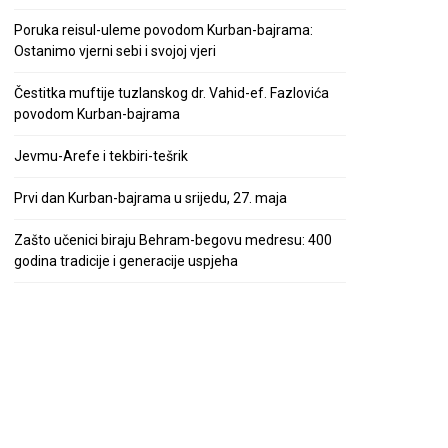
Poruka reisul-uleme povodom Kurban-bajrama:
Ostanimo vjerni sebi i svojoj vjeri
Čestitka muftije tuzlanskog dr. Vahid-ef. Fazlovića
povodom Kurban-bajrama
Jevmu-Arefe i tekbiri-tešrik
Prvi dan Kurban-bajrama u srijedu, 27. maja
Zašto učenici biraju Behram-begovu medresu: 400
godina tradicije i generacije uspjeha