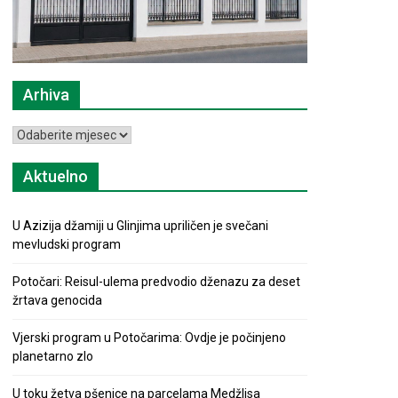
Arhiva
Arhiva
Aktuelno
U Azizija džamiji u Glinjima upriličen je svečani
mevludski program
Potočari: Reisul-ulema predvodio dženazu za deset
žrtava genocida
Vjerski program u Potočarima: Ovdje je počinjeno
planetarno zlo
U toku žetva pšenice na parcelama Medžlisa