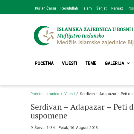
Skip
Skip
Kur'an Časni
Resulullah
Islam
Šerijat
Namaz
Pos
to
to
navigation
content
Medžlis Islamske 
Službena web prezentacija
POČETNA
VIJESTI
TEME
GALERIJA
Početna stranica
Vijesti
Serdivan – Adapazar – Peti dan
Serdivan – Adapazar – Peti da
uspomene
9. Ševval 1434. - Petak, 16. August 2013.