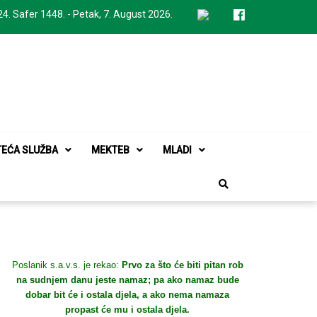
24. Safer 1448. - Petak, 7. August 2026.
TEĆA SLUŽBA
MEKTEB
MLADI
Poslanik s.a.v.s. je rekao:
Prvo za što će biti pitan rob
na sudnjem danu jeste namaz; pa ako namaz bude
dobar bit će i ostala djela, a ako nema namaza
propast će mu i ostala djela.