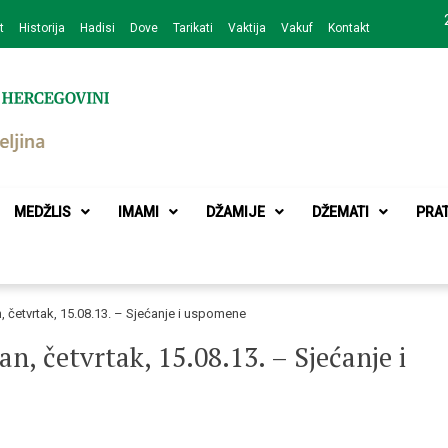
t
Historija
Hadisi
Dove
Tarikati
Vaktija
Vakuf
Kontakt
zajednice Bijeljina
MEDŽLIS
IMAMI
DŽAMIJE
DŽEMATI
PRA
, četvrtak, 15.08.13. – Sjećanje i uspomene
n, četvrtak, 15.08.13. – Sjećanje i