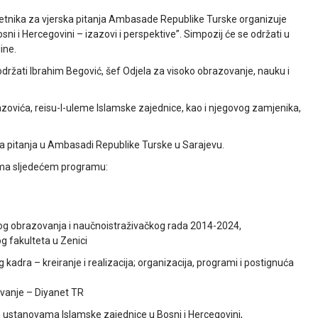
vjetnika za vjerska pitanja Ambasade Republike Turske organizuje
i i Hercegovini – izazovi i perspektive”. Simpozij će se održati u
ine.
ržati Ibrahim Begović, šef Odjela za visoko obrazovanje, nauku i
vazovića, reisu-l-uleme Islamske zajednice, kao i njegovog zamjenika,
rska pitanja u Ambasadi Republike Turske u Sarajevu.
rema sljedećem programu:
okog obrazovanja i naučnoistraživačkog rada 2014-2024,
g fakulteta u Zenici
kadra – kreiranje i realizacija; organizacija, programi i postignuća
zovanje – Diyanet TR
 ustanovama Islamske zajednice u Bosni i Hercegovini,