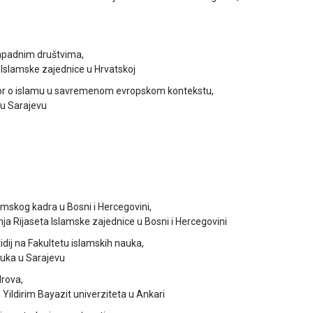
zapadnim društvima,
a Islamske zajednice u Hrvatskoj
vor o islamu u savremenom evropskom kontekstu,
 u Sarajevu
amskog kadra u Bosni i Hercegovini,
nja Rijaseta Islamske zajednice u Bosni i Hercegovini
idij na Fakultetu islamskih nauka,
auka u Sarajevu
drova,
Yildirim Bayazit univerziteta u Ankari