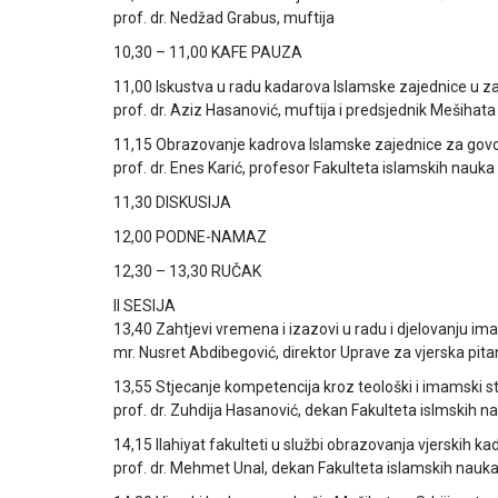
prof. dr. Nedžad Grabus, muftija
10,30 – 11,00 KAFE PAUZA
11,00 Iskustva u radu kadarova Islamske zajednice u 
prof. dr. Aziz Hasanović, muftija i predsjednik Mešihat
11,15 Obrazovanje kadrova Islamske zajednice za go
prof. dr. Enes Karić, profesor Fakulteta islamskih nauka
11,30 DISKUSIJA
12,00 PODNE-NAMAZ
12,30 – 13,30 RUČAK
II SESIJA
13,40 Zahtjevi vremena i izazovi u radu i djelovanju im
mr. Nusret Abdibegović, direktor Uprave za vjerska pita
13,55 Stjecanje kompetencija kroz teološki i imamski st
prof. dr. Zuhdija Hasanović, dekan Fakulteta islmskih n
14,15 Ilahiyat fakulteti u službi obrazovanja vjerskih ka
prof. dr. Mehmet Unal, dekan Fakulteta islamskih nauka 