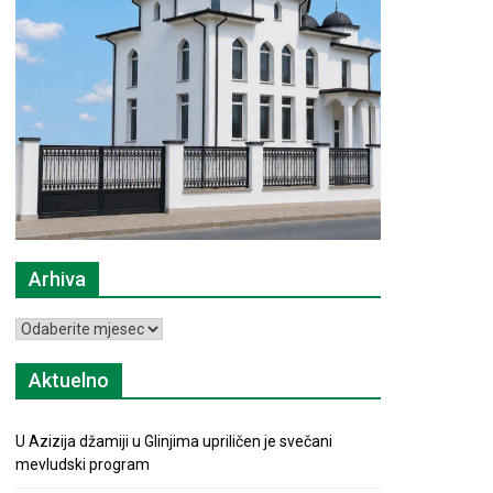
Arhiva
Arhiva
Aktuelno
U Azizija džamiji u Glinjima upriličen je svečani
mevludski program