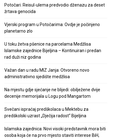
Potočari: Reisul-ulema predvodio dženazu za deset
žrtava genocida
Vjerski program u Potočarima: Ovdje je počinjeno
planetarno zlo
U toku žetva pšenice na parcelama Medžlisa
Islamske zajednice Bijeljina – Kontinuiran i predan
rad duži niz godina
Važan dan u radu MIZ Janja: Otvoreno novo
administrativno sjedište medžlisa
Na mjestu gdje sjećanje ne blijedi: obilježene dvije
decenije memorijala u Logu pod Mangartom
Svečani ispraćaj predškolaca u Mektebu za
predškolski uzrast „Dječija radost“ Bijeljina
Islamska zajednica: Novi visoki predstavnik mora biti
osoba koja će na prvo mjesto staviti interese BiH,