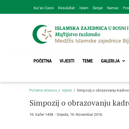
Skip
Skip
Kur'an Časni
Resulullah
Islam
Šerijat
Namaz
Pos
to
to
navigation
content
Medžlis Islamske 
Službena web prezentacija
POČETNA
VIJESTI
TEME
GALERIJA
Početna stranica
Vijesti
Simpozij o obrazovanju kadrov
Simpozij o obrazovanju kadr
16. Safer 1438. - Srijeda, 16. Novembar 2016.