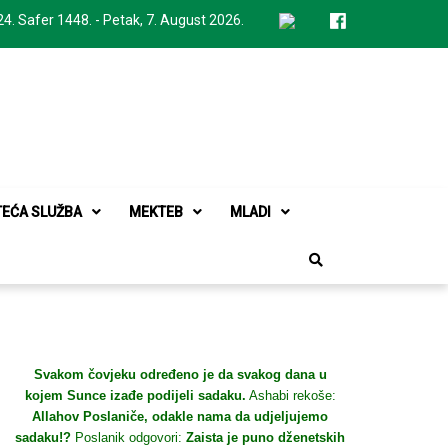
24. Safer 1448. - Petak, 7. August 2026.
TEĆA SLUŽBA
MEKTEB
MLADI
Svakom čovjeku određeno je da svakog dana u
kojem Sunce izađe podijeli sadaku.
Ashabi rekoše:
Allahov Poslaniče, odakle nama da udjeljujemo
sadaku!?
Poslanik odgovori:
Zaista je puno dženetskih