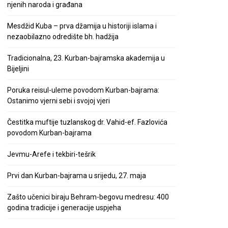
njenih naroda i građana
Mesdžid Kuba – prva džamija u historiji islama i
nezaobilazno odredište bh. hadžija
Tradicionalna, 23. Kurban-bajramska akademija u
Bijeljini
Poruka reisul-uleme povodom Kurban-bajrama:
Ostanimo vjerni sebi i svojoj vjeri
Čestitka muftije tuzlanskog dr. Vahid-ef. Fazlovića
povodom Kurban-bajrama
Jevmu-Arefe i tekbiri-tešrik
Prvi dan Kurban-bajrama u srijedu, 27. maja
Zašto učenici biraju Behram-begovu medresu: 400
godina tradicije i generacije uspjeha