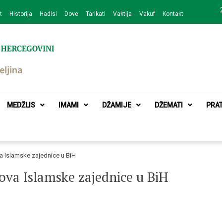
t
Historija
Hadisi
Dove
Tarikati
Vaktija
Vakuf
Kontakt
zajednice Bijeljina
MEDŽLIS
IMAMI
DŽAMIJE
DŽEMATI
PRA
a Islamske zajednice u BiH
ova Islamske zajednice u BiH