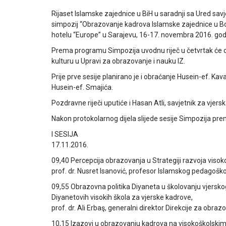
Rijaset Islamske zajednice u BiH u saradnji sa Ured sa
simpozij “Obrazovanje kadrova Islamske zajednice u Bosn
hotelu “Europe” u Sarajevu, 16-17. novembra 2016. god
Prema programu Simpozija uvodnu riječ u četvrtak će od
kulturu u Upravi za obrazovanje i nauku IZ.
Prije prve sesije planirano je i obraćanje Husein-ef. Ka
Husein-ef. Smajića.
Pozdravne riječi uputiće i Hasan Atli, savjetnik za vje
Nakon protokolarnog dijela slijede sesije Simpozija p
I SESIJA
17.11.2016.
09,40 Percepcija obrazovanja u Strategiji razvoja vis
prof. dr. Nusret Isanović, profesor Islamskog pedagoško
09,55 Obrazovna politika Diyaneta u školovanju vjerskog 
Diyanetovih visokih škola za vjerske kadrove,
prof. dr. Ali Erbaş, generalni direktor Direkcije za obra
10,15 Izazovi u obrazovanju kadrova na visokoškolskim