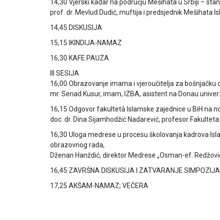
14,30 Vjerski kadar na području Mešihata u Srbiji – stan
prof. dr. Mevlud Dudić, muftija i predsjednik Mešihata I
14,45 DISKUSIJA
15,15 IKINDIJA-NAMAZ
16,30 KAFE PAUZA
III SESIJA
16,00 Obrazovanje imama i vjeroučitelja za bošnjačku d
mr. Senad Kusur, imam, IZBA, asistent na Donau unive
16,15 Odgovor fakultetà Islamske zajednice u BiH na no
doc. dr. Dina Sijamhodžić Nadarević, profesor Fakultet
16,30 Uloga medrese u procesu školovanja kadrova Isla
obrazovnog rada,
Dženan Hanždić, direktor Medrese „Osman-ef. Redžović“
16,45 ZAVRŠNA DISKUSIJA I ZATVARANJE SIMPOZIJA
17,25 AKŠAM-NAMAZ; VEČERA