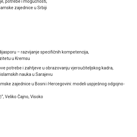
je, potrebe i mogućnosti,
slamske zajednice u Srbiji
ijasporu – razvijanje specifičnih kompetencija,
rzitetu u Kremsu
ve potrebe i zahtjeve u obrazovanju vjeroučiteljskog kadra,
a islamskih nauka u Sarajevu
mske zajednice u Bosni i Hercegovini: modeli uspješnog odgojno-
, Veliko Čajno, Visoko