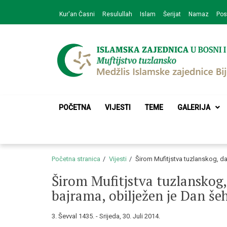
Skip
Skip
Kur'an Časni
Resulullah
Islam
Šerijat
Namaz
Pos
to
to
navigation
content
Medžlis Islamske 
Službena web prezentacija
POČETNA
VIJESTI
TEME
GALERIJA
Početna stranica
Vijesti
Širom Mufitjstva tuzlanskog, 
Širom Mufitjstva tuzlansko
bajrama, obilježen je Dan še
3. Ševval 1435. - Srijeda, 30. Juli 2014.