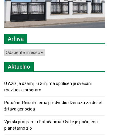
Arhiva
Arhiva
Aktuelno
U Azizija džamiji u Glinjima upriličen je svečani
mevludski program
Potočari: Reisul-ulema predvodio dženazu za deset
žrtava genocida
Vjerski program u Potočarima: Ovdje je počinjeno
planetarno zlo