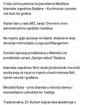
U toku žetva pšenice na parcelama Medžlisa
Islamske zajednice Bijeljina – Kontinuiran i predan
rad duži niz godina
Važan dan u radu MIZ Janja: Otvoreno novo
administrativno sjedište medžlisa
Na mjestu gdje sjećanje ne blijedi: obilježene dvije
decenije memorijala u Logu pod Mangartom
Svečani ispraćaj predškolaca u Mektebu za
predškolski uzrast „Dječija radost“ Bijeljina
Islamska zajednica: Novi visoki predstavnik mora biti
osoba koja će na prvo mjesto staviti interese BiH,
njenih naroda i građana
Mesdžid Kuba – prva džamija u historiji islama i
nezaobilazno odredište bh. hadžija
Tradicionalna, 23. Kurban-bajramska akademija u