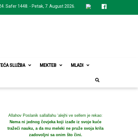
24. Safer 1448. - Petak, 7. August 2026.
TEĆA SLUŽBA
MEKTEB
MLADI
Allahov Poslanik sallallahu ‘alejhi ve sellem je rekao:
Nema ni jednog čovjeka koji izađe iz svoje kuće
tražeći nauku, a da mu meleki ne pruže svoja krila
zadovoljni sa onim što čini.