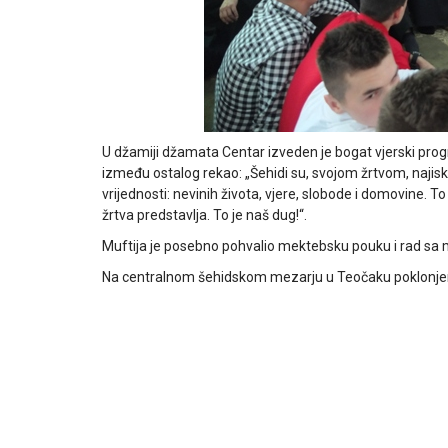
U džamiji džamata Centar izveden je bogat vjerski progra
između ostalog rekao: „Šehidi su, svojom žrtvom, najiskre
vrijednosti: nevinih života, vjere, slobode i domovine.
žrtva predstavlja. To je naš dug!“.
Muftija je posebno pohvalio mektebsku pouku i rad sa
Na centralnom šehidskom mezarju u Teočaku poklonje