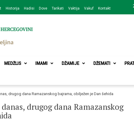
t
Historija
Hadisi
Dove
Tarikati
Vaktija
Vakuf
Kontakt
zajednice Bijeljina
MEDŽLIS
IMAMI
DŽAMIJE
DŽEMATI
PRA
danas, drugog dana Ramazanskog bajrama, obilježen je Dan šehida
g, danas, drugog dana Ramazanskog
hida