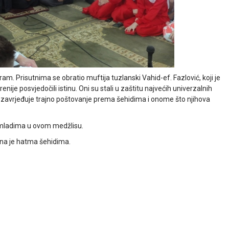
m. Prisutnima se obratio muftija tuzlanski Vahid-ef. Fazlović, koji je
nije posvjedočili istinu. Oni su stali u zaštitu najvećih univerzalnih
 To zavrjeđuje trajno poštovanje prema šehidima i onome što njihova
 mladima u ovom medžlisu.
na je hatma šehidima.