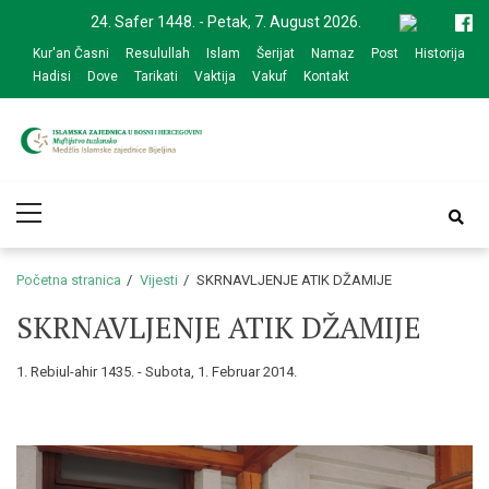
Skip
Skip
24. Safer 1448. - Petak, 7. August 2026.
to
to
Kur'an Časni
Resulullah
Islam
Šerijat
Namaz
Post
Historija
navigation
content
Hadisi
Dove
Tarikati
Vaktija
Vakuf
Kontakt
Medžlis Islamske
Službena web prezentacija
Primary
zajednice Bijeljina
Menu
Početna stranica
Vijesti
SKRNAVLJENJE ATIK DŽAMIJE
SKRNAVLJENJE ATIK DŽAMIJE
1. Rebiul-ahir 1435. - Subota, 1. Februar 2014.