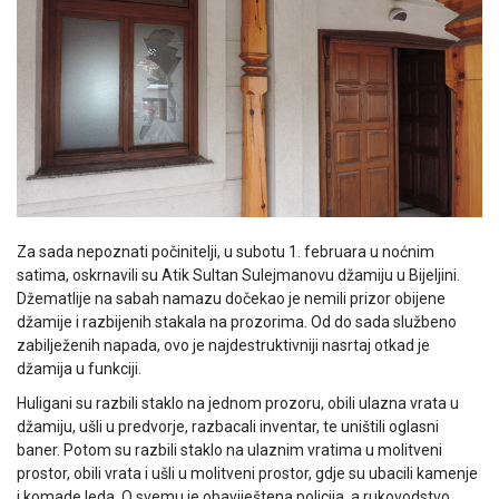
Za sada nepoznati počinitelji, u subotu 1. februara u noćnim
satima, oskrnavili su Atik Sultan Sulejmanovu džamiju u Bijeljini.
Džematlije na sabah namazu dočekao je nemili prizor obijene
džamije i razbijenih stakala na prozorima. Od do sada službeno
zabilježenih napada, ovo je najdestruktivniji nasrtaj otkad je
džamija u funkciji.
Huligani su razbili staklo na jednom prozoru, obili ulazna vrata u
džamiju, ušli u predvorje, razbacali inventar, te uništili oglasni
baner. Potom su razbili staklo na ulaznim vratima u molitveni
prostor, obili vrata i ušli u molitveni prostor, gdje su ubacili kamenje
i komade leda. O svemu je obaviještena policija, a rukovodstvo