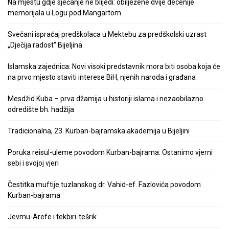
Na mjestu gdje sjećanje ne blijedi: obilježene dvije decenije
memorijala u Logu pod Mangartom
Svečani ispraćaj predškolaca u Mektebu za predškolski uzrast
„Dječija radost“ Bijeljina
Islamska zajednica: Novi visoki predstavnik mora biti osoba koja će
na prvo mjesto staviti interese BiH, njenih naroda i građana
Mesdžid Kuba – prva džamija u historiji islama i nezaobilazno
odredište bh. hadžija
Tradicionalna, 23. Kurban-bajramska akademija u Bijeljini
Poruka reisul-uleme povodom Kurban-bajrama: Ostanimo vjerni
sebi i svojoj vjeri
Čestitka muftije tuzlanskog dr. Vahid-ef. Fazlovića povodom
Kurban-bajrama
Jevmu-Arefe i tekbiri-tešrik