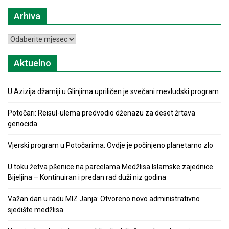
Arhiva
Arhiva
Aktuelno
U Azizija džamiji u Glinjima upriličen je svečani mevludski program
Potočari: Reisul-ulema predvodio dženazu za deset žrtava
genocida
Vjerski program u Potočarima: Ovdje je počinjeno planetarno zlo
U toku žetva pšenice na parcelama Medžlisa Islamske zajednice
Bijeljina – Kontinuiran i predan rad duži niz godina
Važan dan u radu MIZ Janja: Otvoreno novo administrativno
sjedište medžlisa