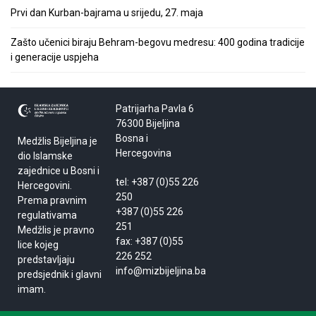
Prvi dan Kurban-bajrama u srijedu, 27. maja
Zašto učenici biraju Behram-begovu medresu: 400 godina tradicije
i generacije uspjeha
Patrijarha Pavla 6
76300 Bijeljina
Bosna i
Medžlis Bijeljina je
Hercegovina
dio Islamske
zajednice u Bosni i
tel: +387 (0)55 226
Hercegovini.
250
Prema pravnim
+387 (0)55 226
regulativama
251
Medžlis je pravno
fax: +387 (0)55
lice kojeg
226 252
predstavljaju
info@mizbijeljina.ba
predsjednik i glavni
imam.