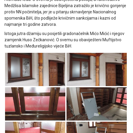
Medžlisa Islamske zajednice Bijeljina zatražilo je krivično gonjenje
protiv NN počinitelja, jer je u pitanju skrnavljenje Nacionalnog
spomenika BiH, što podliježe krivičnim sankcijama i kazni od
najmanje tri godine zatvora.
Istoga jutra džamiju su posjetili gradonačelnik Mićo Mićić i njegov
zamjenik Huso Zečkanović. O svemu su obaviješteni Muftijstvo
tuzlansko i Međureligijsko vijeće BiH.