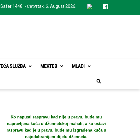
 Safer 1448. - Četvrtak, 6. August 2026.
TEĆA SLUŽBA
MEKTEB
MLADI
Ko napusti raspravu kad nije u pravu, bude mu
napravljena kuća u džennetskoj mahali, a ko ostavi
raspravu kad je u pravu, bude mu izgrađena kuća u
najodabranijem dijelu dženneta.