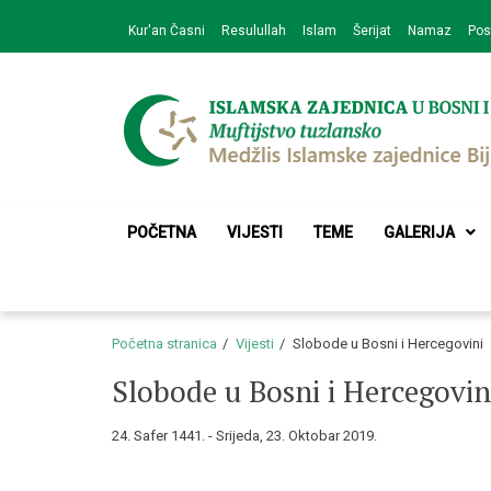
Skip
Skip
Kur'an Časni
Resulullah
Islam
Šerijat
Namaz
Pos
to
to
navigation
content
Medžlis Islamske 
Službena web prezentacija
POČETNA
VIJESTI
TEME
GALERIJA
Početna stranica
Vijesti
Slobode u Bosni i Hercegovini
Slobode u Bosni i Hercegovin
24. Safer 1441. - Srijeda, 23. Oktobar 2019.