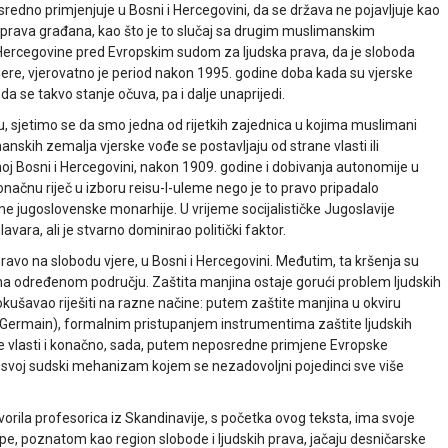
edno primjenjuje u Bosni i Hercegovini, da se država ne pojavljuje kao
a prava građana, kao što je to slučaj sa drugim muslimanskim
i Hercegovine pred Evropskim sudom za ljudska prava, da je sloboda
vjere, vjerovatno je period nakon 1995. godine doba kada su vjerske
da se takvo stanje očuva, pa i dalje unaprijedi.
ku, sjetimo se da smo jedna od rijetkih zajednica u kojima muslimani
nskih zemalja vjerske vođe se postavljaju od strane vlasti ili
moj Bosni i Hercegovini, nakon 1909. godine i dobivanja autonomije u
načnu riječ u izboru reisu-l-uleme nego je to pravo pripadalo
e jugoslovenske monarhije. U vrijeme socijalističke Jugoslavije
vara, ali je stvarno dominirao politički faktor.
 pravo na slobodu vjere, u Bosni i Hercegovini. Međutim, ta kršenja su
na određenom području. Zaštita manjina ostaje gorući problem ljudskih
 pokušavao riješiti na razne načine: putem zaštite manjina u okviru
ermain), formalnim pristupanjem instrumentima zaštite ljudskih
čke vlasti i konačno, sada, putem neposredne primjene Evropske
ma svoj sudski mehanizam kojem se nezadovoljni pojedinci sve više
vorila profesorica iz Skandinavije, s početka ovog teksta, ima svoje
pe, poznatom kao region slobode i ljudskih prava, jačaju desničarske