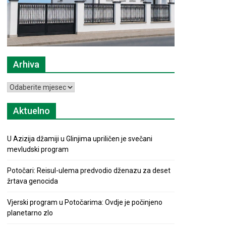
Arhiva
Arhiva
Aktuelno
U Azizija džamiji u Glinjima upriličen je svečani
mevludski program
Potočari: Reisul-ulema predvodio dženazu za deset
žrtava genocida
Vjerski program u Potočarima: Ovdje je počinjeno
planetarno zlo