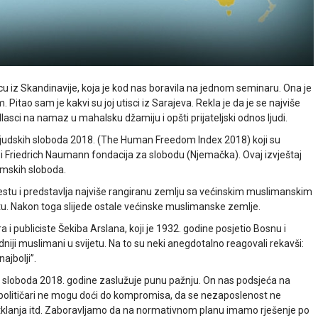
u iz Skandinavije, koja je kod nas boravila na jednom seminaru. Ona je
. Pitao sam je kakvi su joj utisci iz Sarajeva. Rekla je da je se najviše
asci na namaz u mahalsku džamiju i opšti prijateljski odnos ljudi.
 ljudskih sloboda 2018. (The Human Freedom Index 2018) koji su
), i Friedrich Naumann fondacija za slobodu (Njemačka). Ovaj izvještaj
omskih sloboda.
stu i predstavlja najviše rangiranu zemlju sa većinskim muslimanskim
stu. Nakon toga slijede ostale većinske muslimanske zemlje.
i publiciste Šekiba Arslana, koji je 1932. godine posjetio Bosnu i
iji muslimani u svijetu. Na to su neki anegdotalno reagovali rekavši:
jbolji’’.
ih sloboda 2018. godine zaslužuje punu pažnju. On nas podsjeća na
političari ne mogu doći do kompromisa, da se nezaposlenost ne
 otklanja itd. Zaboravljamo da na normativnom planu imamo rješenje po