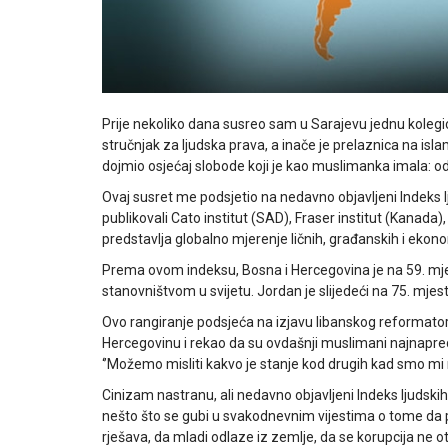
Prije nekoliko dana susreo sam u Sarajevu jednu kolegic
stručnjak za ljudska prava, a inače je prelaznica na islam
dojmio osjećaj slobode koji je kao muslimanka imala: odl
Ovaj susret me podsjetio na nedavno objavljeni Indeks
publikovali Cato institut (SAD), Fraser institut (Kanada
predstavlja globalno mjerenje ličnih, građanskih i ekon
Prema ovom indeksu, Bosna i Hercegovina je na 59. mje
stanovništvom u svijetu. Jordan je slijedeći na 75. mje
Ovo rangiranje podsjeća na izjavu libanskog reformatora 
Hercegovinu i rekao da su ovdašnji muslimani najnapredn
‘’Možemo misliti kakvo je stanje kod drugih kad smo mi na
Cinizam nastranu, ali nedavno objavljeni Indeks ljudsk
nešto što se gubi u svakodnevnim vijestima o tome da 
rješava, da mladi odlaze iz zemlje, da se korupcija ne