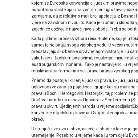
kojem se Evropska konvencija o ljudskim pravima neposr
autoritarna vlast koja u najvećoj mjeri ugrožava ljudsk
zemljama, da je relativno mali broj apelacija iz Bosne 
vjere na zavidnom nivou itd. Kada je u pitanju sloboda 
zajednice doživjele najveći nivo slobode. Treba se boriti 
Kada pratimo process izbora reisu-l-uleme, koji je u to
samostalno biraju svoga vjerskog vođu. U većini muslima
predstavljaju službenike državne administracije. I u sa
vakufskim i školskim poslovima, muslimani nisu imali ko
austrougarskom monarhu. Tako je nastavljeno i u vrijem
muslimani su formalno imali pravo biranja vjerskog pogla
Znamo da postoje i kršenja ljudskih prava, uključujući i
uglavnom vezana za pojedince i grupe koji su manjina 
prava u Bosni i Hercegovini. Historijski, taj problem se
Društva naroda na osnovu Ugovora iz Senžermena (St G
prava u okviru Ujedinjenih naroda u vrijeme socijalisti
konvencije o ljudskim pravima. Ovaj posljednji okvir i
okreću.
Uzimajući sve ovo u obzir, osjećaj slobode o kome je go
utemeljenje. Posebno u vrijeme kada i u tom dijelu Evro