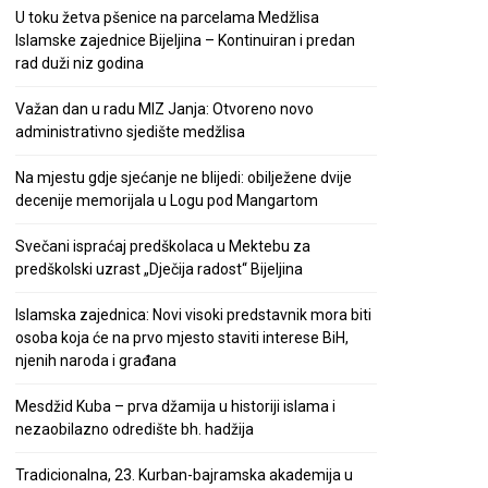
U toku žetva pšenice na parcelama Medžlisa
Islamske zajednice Bijeljina – Kontinuiran i predan
rad duži niz godina
Važan dan u radu MIZ Janja: Otvoreno novo
administrativno sjedište medžlisa
Na mjestu gdje sjećanje ne blijedi: obilježene dvije
decenije memorijala u Logu pod Mangartom
Svečani ispraćaj predškolaca u Mektebu za
predškolski uzrast „Dječija radost“ Bijeljina
Islamska zajednica: Novi visoki predstavnik mora biti
osoba koja će na prvo mjesto staviti interese BiH,
njenih naroda i građana
Mesdžid Kuba – prva džamija u historiji islama i
nezaobilazno odredište bh. hadžija
Tradicionalna, 23. Kurban-bajramska akademija u