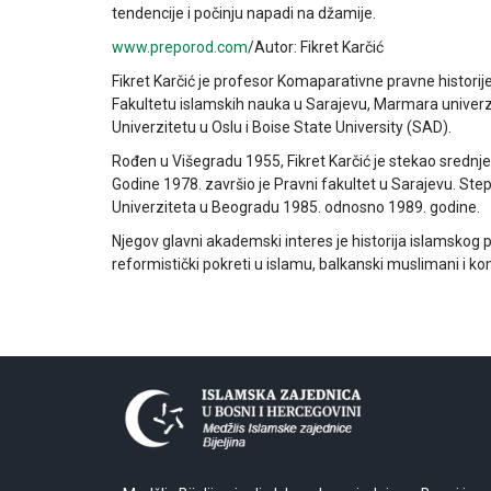
tendencije i počinju napadi na džamije.
www.preporod.com
/Autor: Fikret Karčić
Fikret Karčić je profesor Komaparativne pravne histori
Fakultetu islamskih nauka u Sarajevu, Marmara univerz
Univerzitetu u Oslu i Boise State University (SAD).
Rođen u Višegradu 1955, Fikret Karčić je stekao sredn
Godine 1978. završio je Pravni fakultet u Sarajevu. St
Univerziteta u Beogradu 1985. odnosno 1989. godine.
Njegov glavni akademski interes je historija islamskog 
reformistički pokreti u islamu, balkanski muslimani i k