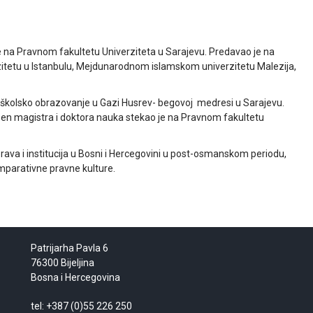
je na Pravnom fakultetu Univerziteta u Sarajevu. Predavao je na
itetu u Istanbulu, Mejdunarodnom islamskom univerzitetu Malezija,
ješkolsko obrazovanje u Gazi Husrev- begovoj medresi u Sarajevu.
epen magistra i doktora nauka stekao je na Pravnom fakultetu
prava i institucija u Bosni i Hercegovini u post-osmanskom periodu,
omparativne pravne kulture.
Patrijarha Pavla 6
76300 Bijeljina
Bosna i Hercegovina
tel: +387 (0)55 226 250