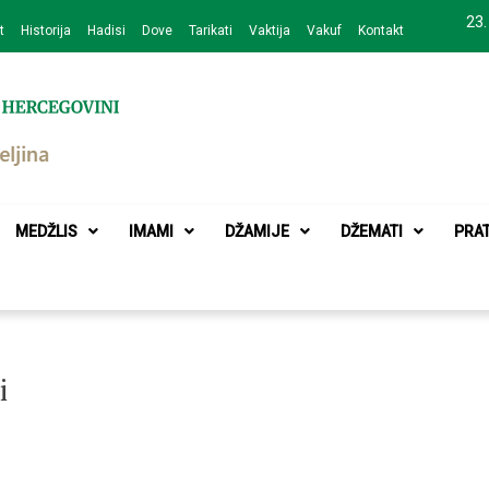
23.
t
Historija
Hadisi
Dove
Tarikati
Vaktija
Vakuf
Kontakt
zajednice Bijeljina
MEDŽLIS
IMAMI
DŽAMIJE
DŽEMATI
PRA
i