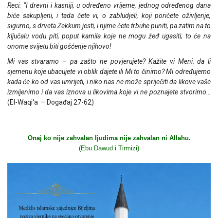
Reci: “I drevni i kasniji, u određeno vrijeme, jednog određenog dana
biće sakupljeni, i tada ćete vi, o zabludjeli, koji poričete oživljenje,
sigurno, s drveta Zekkum jesti, i njime ćete trbuhe puniti, pa zatim na to
ključalu vodu piti, poput kamila koje ne mogu žeđ ugasiti; to će na
onome svijetu biti gošćenje njihovo!
Mi vas stvaramo – pa zašto ne povjerujete? Kažite vi Meni: da li
sjemenu koje ubacujete vi oblik dajete ili Mi to činimo? Mi određujemo
kada će ko od vas umrijeti, i niko nas ne može spriječiti da likove vaše
izmijenimo i da vas iznova u likovima koje vi ne poznajete stvorimo…
(El-Waqi'a – Događaj 27-62)
Onaj ko nije zahvalan ljudima nije zahvalan ni Allahu.
(Ebu Dawud i Tirmizi)