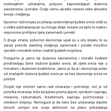
materijalnim uživanjima, potpuno zapostavljajući duševna
savršenstva i potrebe. Ovdje ćemo ukratko navesti neke aktuelne
teorije i mišljenja.
Isposnici i duhovnjaci po pitanju ustanovljenja ljudske sreće otišli su
u velika zastranjenja jer su mnoge zbilje vezane za tijelo te realne i
neporecive prohtjeve tijela zanemarili i porekli.
S druge strane, pobornici ekonomije upali su u istu klopku te su
zarad potvrde vlastitog mišljenja zanemarili i porekli mnoštvo
vjerskih i moralnih istina i realnih ljudskih svojstava.
Posigurno je jasno da duševna savršenstva i moralni kvaliteti
predstavljaju bitne stubove ljudske sreće, ali cijela sreća nije u
moralnim i duševnim kvalitetima. Jasno je da je i ekonomija jedan
od značajnih stubova ljudske sreće jer se bez ekonomije sreća ne
postiže.
Čovjek nije stvoren samo radi stvaranja i potrošnje, već je od
početka stvaranja težio ka ljubavi prema ljepoti, vjerskom osjećaju,
misaonoj radoznalosti, kreativnosti, osjećaju požrtvovanja i
viteškom življenju. Nemoguće je da neko bez unižavanja vlastite
ličnosti usmjeri sve svoje aktivnosti na planu pribavljanja