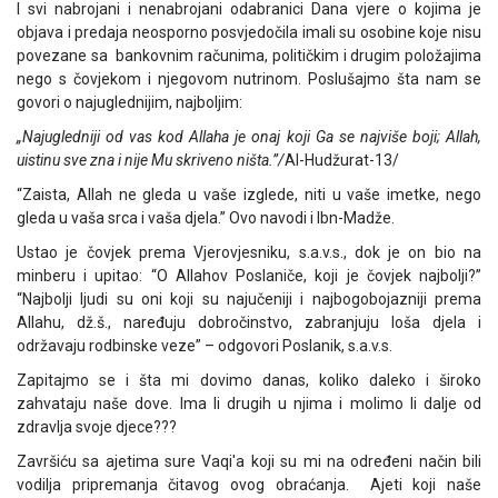
I svi nabrojani i nenabrojani odabranici Dana vjere o kojima je
objava i predaja neosporno posvjedočila imali su osobine koje nisu
povezane sa bankovnim računima, političkim i drugim položajima
nego s čovjekom i njegovom nutrinom. Poslušajmo šta nam se
govori o najuglednijim, najboljim:
„Najugledniji od vas kod Allaha je onaj koji Ga se najviše boji; Allah,
uistinu sve zna i nije Mu skriveno ništa.”/
Al-Hudžurat-13/
“Zaista, Allah ne gleda u vaše izglede, niti u vaše imetke, nego
gleda u vaša srca i vaša djela.” Ovo navodi i Ibn-Madže.
Ustao je čovjek prema Vjerovjesniku, s.a.v.s., dok je on bio na
minberu i upitao: “O Allahov Poslaniče, koji je čovjek najbolji?”
“Najbolji ljudi su oni koji su najučeniji i najbogobojazniji prema
Allahu, dž.š., naređuju dobročinstvo, zabranjuju loša djela i
održavaju rodbinske veze” – odgovori Poslanik, s.a.v.s.
Zapitajmo se i šta mi dovimo danas, koliko daleko i široko
zahvataju naše dove. Ima li drugih u njima i molimo li dalje od
zdravlja svoje djece???
Završiću sa ajetima sure Vaqi'a koji su mi na određeni način bili
vodilja pripremanja čitavog ovog obraćanja. Ajeti koji naše