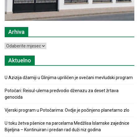
Arhiva
Arhiva
Aktuelno
U Azizija džamiji u Glinjima upriličen je svečani mevludski program
Potočari: Reisul-ulema predvodio dženazu za deset žrtava
genocida
Vjerski program u Potočarima: Ovdje je počinjeno planetarno zlo
U toku žetva pšenice na parcelama Medžlisa Islamske zajednice
Bijeljina – Kontinuiran i predan rad duži niz godina