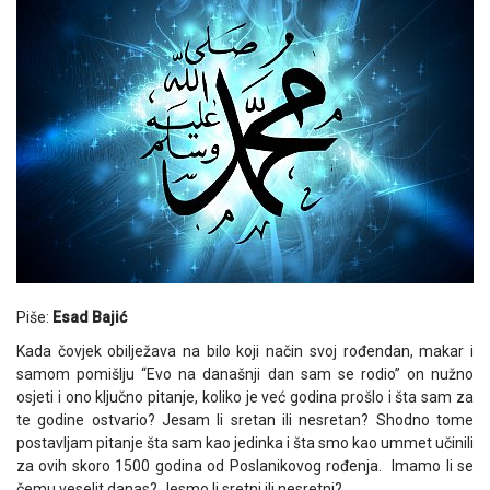
Piše:
Esad Bajić
Kada čovjek obilježava na bilo koji način svoj rođendan, makar i
samom pomišlju “Evo na današnji dan sam se rodio” on nužno
osjeti i ono ključno pitanje, koliko je već godina prošlo i šta sam za
te godine ostvario? Jesam li sretan ili nesretan? Shodno tome
postavljam pitanje šta sam kao jedinka i šta smo kao ummet učinili
za ovih skoro 1500 godina od Poslanikovog rođenja. Imamo li se
čemu veselit danas? Jesmo li sretni ili nesretni?