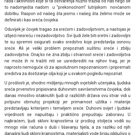
rada i aktivnosti koje bi ta ostvarenja nužno tražila od nas nego se
to nadomješta nadom u “prekonoćnom” lutrijskom novčanom
dobitku. Raspon od našeg šta jesmo i našeg šta želimo može se
definirati i kao sreća čovjeka.
Oduvijek je čovjek tragao za srećom i zadovoljstvom, a nastojao je
izbjeći nesreću i nezadovoljstvo. Svi ljudi žele biti sretni i zadovoljni
te su spremni osigurati svako sredstvo koje predstavlja osnovu
sreće. Ali je veliki problem prepoznati suštinu sreće i zbilju
zadovoljstva. Onaj ko ne zna zbilju i stvarnost sreće i zadovoljstva
ne može ih ni tražiti niti se usredsrediti na njihov trag, jer je
naprosto nemoguće ići za apsolutnom nepoznanicom i pripremati
sredstva za dostizanje cilja koji je u svakom pogledu nepoznat.
U prošlosti je, shodno mišljenju mnogih svjetskih učenjaka, ljudska
sreća prvenstvo pripisivana duhovnim savršenstvima čovjeka, dok
danas mnoštvo istaknutih ljudi iz različitih država ovu stvar vidi u
potpuno obrnutoj projekciji jer primarnost užitka i materije
predstavljaju kriterijem i temeljem sreće. Duhovni svijet i ljudske
vrijednosti se napuštaju i praktično prepuštaju zaboravu. U
najkraćem, ljudi skloni krajnostima iz prošlog stoljeća vodili su
mnogo više računa o duši i lišavanju tijela, a za razliku od njih
današnji ljudi skloni krajnostima, materijalisti vode brigu isključivo o