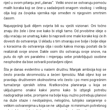
riječ u ovom pitanju jest „danas“. Veliki snovi se ostvaruju pomoću
malih koraka koji se čine u sadašnjosti snagom visokog i velikog
cilja koji za čovjeka vjernika nije omeđen ni njegovim smrtnim
časom.
Najuspješniji ljudi diljem svijeta bili su vješti vizionari. Oni točno
znaju što žele i čine sve kako bi stigli tamo. Od prvobitne ideje o
cilju vraćaju se unatrag, kako bi napravili one male korake koji će ih
dovesti do ostvarenja. U skladu s tim stvaraju sve bolje i bolje ideje
o koracima do ostvarenja cilja i osobi kakva moraju postati da bi
realizirali svoje snove. Dakle osim što ostvaruju svoje snove, na
putu do njih oni paralelno i mijenjaju sebe priskrbljujući osobine
neophodne da bise ostvarili postavljeni ciljevi.
Šta je danas evidentno u našem društvu: Manjak ambicija koji se
često pravda skromnošću a šećeri lijenošću. Mali ciljevi koji se
pravdaju društvenim okolnostima vrlo često i po meni pogrešnim
tumačenje vjerskih istina. Kratkoročna planiranja u koja se
uključujemo onakvi kakvi jesmo kako bi izbjegli potrebu
nadogradnje sebe, promjene na bolje koju nužno potrebuju planovi
na duže staze i neobjašnjivo, nelogično, lutrijsko sanjarenje o
velikim ostvarenjima u koja se ne uključuje ni minimum potrebnog