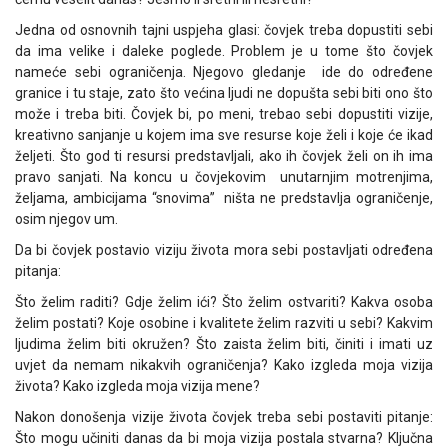
Jedna od osnovnih tajni uspjeha glasi: čovjek treba dopustiti sebi
da ima velike i daleke poglede. Problem je u tome što čovjek
nameće sebi ograničenja. Njegovo gledanje ide do određene
granice i tu staje, zato što većina ljudi ne dopušta sebi biti ono što
može i treba biti. Čovjek bi, po meni, trebao sebi dopustiti vizije,
kreativno sanjanje u kojem ima sve resurse koje želi i koje će ikad
željeti. Što god ti resursi predstavljali, ako ih čovjek želi on ih ima
pravo sanjati. Na koncu u čovjekovim unutarnjim motrenjima,
željama, ambicijama “snovima” ništa ne predstavlja ograničenje,
osim njegov um.
Da bi čovjek postavio viziju života mora sebi postavljati određena
pitanja:
Što želim raditi? Gdje želim ići? Što želim ostvariti? Kakva osoba
želim postati? Koje osobine i kvalitete želim razviti u sebi? Kakvim
ljudima želim biti okružen? Što zaista želim biti, činiti i imati uz
uvjet da nemam nikakvih ograničenja? Kako izgleda moja vizija
života? Kako izgleda moja vizija mene?
Nakon donošenja vizije života čovjek treba sebi postaviti pitanje:
Što mogu učiniti danas da bi moja vizija postala stvarna? Ključna