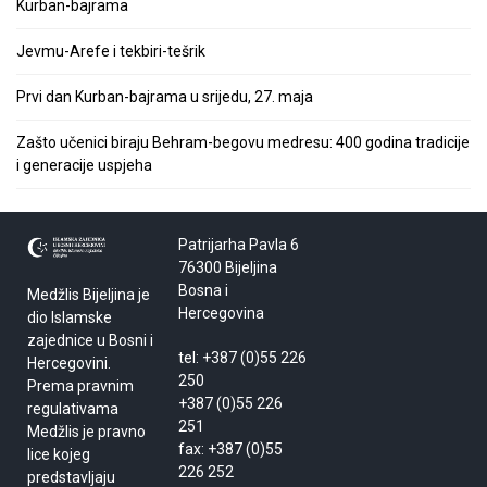
Kurban-bajrama
Jevmu-Arefe i tekbiri-tešrik
Prvi dan Kurban-bajrama u srijedu, 27. maja
Zašto učenici biraju Behram-begovu medresu: 400 godina tradicije
i generacije uspjeha
Patrijarha Pavla 6
76300 Bijeljina
Bosna i
Medžlis Bijeljina je
Hercegovina
dio Islamske
zajednice u Bosni i
tel: +387 (0)55 226
Hercegovini.
250
Prema pravnim
+387 (0)55 226
regulativama
251
Medžlis je pravno
fax: +387 (0)55
lice kojeg
226 252
predstavljaju