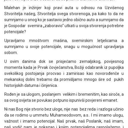
Malehan je inžinjer koji pravi auta u odnosu na Uzvišenog
Stvoritelja našeg, Stvoritelja svega stvorenoga, pa kako to da ne
sumnjamo u onog ko je sastavio jedno obično auto a sumnjamo da
je Gospodar svemira „zaboravio“ utkati u svoja stvorenja potrebne
potencijale?
Upravljamo mnoštvom mašina, svemirskim letjelicama a
sumnjamo u svoje potencijale, snagu u mogućnost upravljanja
sobom.
U ovim danima dok se prisjećamo zemaljskog, povijesnog
momenta kada je Prvak čovječanstva, Božiji odabranik iz pupoljka
svekolikog postojanja procvao i zamirisao kao novorođenče u
mekanskoj dolini trebamo da promišljamo mnogo šire od pukih
historijskih datuma i činjenica.
Rođen je sa ulogom, poslanjem velikim i bremenitim, kao siroče, a
sa ovog svijeta se povukao potpuno ispunivši povjereni emanet.
Ni nas Bog nije stvorio bez uloge, nije nas bez reda i razloga učinio
da se rodimo u ummetu Muhameodovom, a.s.. I mi imamo ulogu,
važnost i imamo potencijal. Naš prvak, naš Poslanik, naš imam,
naš vodič nam je pokazao i kojim potencijalima raspolažemo, i