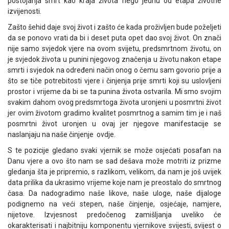
postojanja smrt kao kraja života nego jednu od etapa životne
izvijenosti.
Zašto šehid daje svoj život i zašto će kada proživljen bude poželjeti
da se ponovo vrati da bi i deset puta opet dao svoj život. On znači
nije samo svjedok vjere na ovom svijetu, predsmrtnom životu, on
je svjedok života u punini njegovog značenja u životu nakon etape
smrti i svjedok na određeni način onog o čemu sam govorio prije a
što se tiče potrebitosti vjere i činjenja prije smrti koji su uslovljeni
prostor i vrijeme da bi se ta punina života ostvarila. Mi smo svojim
svakim dahom ovog predsmrtoga života uronjeni u posmrtni život
jer ovim životom gradimo kvalitet posmrtnog a samim tim je i naš
posmrtni život uronjen u ovaj jer njegove manifestacije se
naslanjaju na naše činjenje ovdje.
S te pozicije gledano svaki vjernik se može osjećati posafan na
Danu vjere a ovo što nam se sad dešava može motriti iz prizme
gledanja šta je pripremio, s razlikom, velikom, da nam je još uvijek
data prilika da ukrasimo vrijeme koje nam je preostalo do smrtnog
časa. Da nadogradimo naše likove, naše uloge, naše dijaloge
podignemo na veći stepen, naše činjenje, osjećaje, namjere,
nijetove. Izvjesnost predočenog zamišljanja uveliko će
okarakterisati i najbitniju komponentu vjernikove svijesti, svijest o