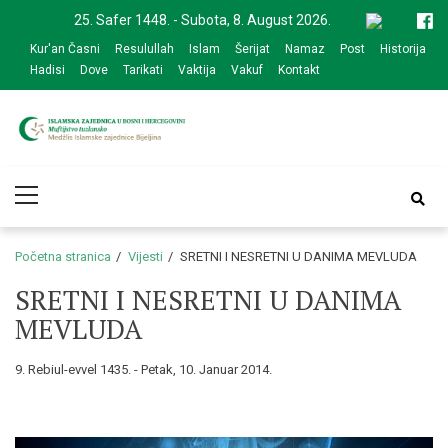
Skip
Skip
25. Safer 1448. - Subota, 8. August 2026.
to
to
Kur'an Časni
Resulullah
Islam
Šerijat
Namaz
Post
Historija
navigation
content
Hadisi
Dove
Tarikati
Vaktija
Vakuf
Kontakt
Medžlis Islamske
Službena web prezentacija
Primary
zajednice Bijeljina
Menu
Početna stranica
Vijesti
SRETNI I NESRETNI U DANIMA MEVLUDA
SRETNI I NESRETNI U DANIMA
MEVLUDA
9. Rebiul-evvel 1435. - Petak, 10. Januar 2014.