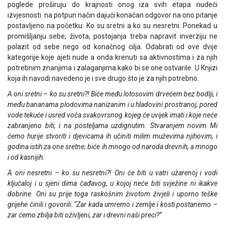
poglede proširuju do krajnosti onog iza svih etapa nudeći
izvjesnosti na potpun način dajući konačan odgovor na ono pitanje
postavljeno na početku: Ko su sretni a ko su nesretni. Ponekad u
promišljanju sebe, života, postojanja treba napravit inverziju ne
polazit od sebe nego od konačnog cilja. Odabrati od ove dvije
kategorije koje ajeti nude a onda krenuti sa aktivnostima i za njih
potrebnim znanjima i zalaganjima kako bi se one ostvarile. U Knjizi
koja ih navodi navedeno je i sve drugo što je za njih potrebno.
A oni sretni – ko su sretni?! Biće među lotosovim drvećem bez bodlji, i
među bananama plodovima nanizanim i u hladovini prostranoj, pored
vode tekuće i usred voća svakovrsnog kojeg će uvijek imati i koje neće
zabranjeno biti, i na posteljama uzdignutim. Stvaranjem novim Mi
ćemo hurije stvoriti i djevicama ih učiniti milim muževima njihovim, i
godina istih za one sretne; biće ih mnogo od naroda drevnih, a mnogo
i od kasnijih.
A oni nesretni – ko su nesretni?! Oni će biti u vatri užarenoj i vodi
ključaloj i u sjeni dima čađavog, u kojoj neće biti svježine ni ikakve
dobrine. Oni su prije toga raskošnim životom živjeli i uporno teške
grijehe činili i govorili: “Zar kada umremo i zemlje i kosti postanemo –
zar ćemo zbilja biti oživljeni, zar i drevni naši preci?”