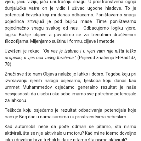
vjeru, jaču viziju, jaču unutrašnju snagu. U prostranstvima ognja
dunjalučke vatre on je vidio i uživao ugodne hladove. To je
potencijal čovjeka koji mi danas odbacamo. Poništavamo snagu
pojedinca žrtvujući je pod bujicu mase. Time poništavamo
pojedinačno snagu svakog od nas. Odbacujemo logiku vjere,
logiku Božije objave a povodimo se za trenutnim društvenim
filozofijama. Mijenjamo suštinu i formu, ciljeve i metode.
Uzvišeni je rekao:
“On vas je izabrao i u vjeri vam nije ništa teško
propisao, u vjeri oca vašeg Ibrahima.”
(Prijevod značenja El-Hadždž,
78)
Znači sve što nam Objava nalaže je lahko i dobro. Tegoba koju pri
izvršavanju njenih naloga osjećamo, tjeskoba koju danas kao
ummet Muhammedov osjećamo generalno rezultat je naše
nesvjesnosti da u sebi i oko sebe imamo sve potrebne potencijale
za lahkoću.
Teškoća koju osjećamo je rezultat odbacivanja potencijala koje
nam je Bog dao u nama samima i u prostranstvima nebeskim.
Kad automobil neće da pođe odmah se pitamo, šta nismo
aktivirali, šta se nije aktiviralo u motoru? Kad mi ne idemo dovoljno
jako i dovoljno brzo trebali bi da se pitamo šta nismo aktivirali?