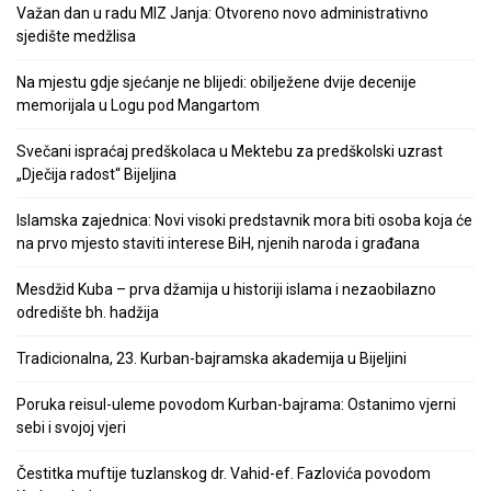
Važan dan u radu MIZ Janja: Otvoreno novo administrativno
sjedište medžlisa
Na mjestu gdje sjećanje ne blijedi: obilježene dvije decenije
memorijala u Logu pod Mangartom
Svečani ispraćaj predškolaca u Mektebu za predškolski uzrast
„Dječija radost“ Bijeljina
Islamska zajednica: Novi visoki predstavnik mora biti osoba koja će
na prvo mjesto staviti interese BiH, njenih naroda i građana
Mesdžid Kuba – prva džamija u historiji islama i nezaobilazno
odredište bh. hadžija
Tradicionalna, 23. Kurban-bajramska akademija u Bijeljini
Poruka reisul-uleme povodom Kurban-bajrama: Ostanimo vjerni
sebi i svojoj vjeri
Čestitka muftije tuzlanskog dr. Vahid-ef. Fazlovića povodom