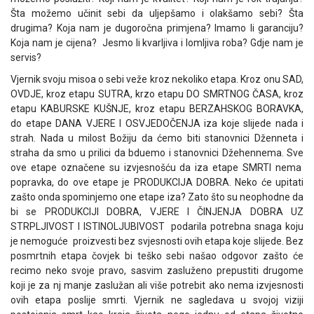
Šta možemo učinit sebi da uljepšamo i olakšamo sebi? Šta
drugima? Koja nam je dugoročna primjena? Imamo li garanciju?
Koja nam je cijena? Jesmo li kvarljiva i lomljiva roba? Gdje nam je
servis?
Vjernik svoju misoa o sebi veže kroz nekoliko etapa. Kroz onu SAD,
OVDJE, kroz etapu SUTRA, krzo etapu DO SMRTNOG ČASA, kroz
etapu KABURSKE KUŠNJE, kroz etapu BERZAHSKOG BORAVKA,
do etape DANA VJERE I OSVJEDOČENJA iza koje slijede nada i
strah. Nada u milost Božiju da ćemo biti stanovnici Dženneta i
straha da smo u prilici da bduemo i stanovnici Džehennema. Sve
ove etape označene su izvjesnošću da iza etape SMRTI nema
popravka, do ove etape je PRODUKCIJA DOBRA. Neko će upitati
zašto onda spominjemo one etape iza? Zato što su neophodne da
bi se PRODUKCIJI DOBRA, VJERE I ČINJENJA DOBRA UZ
STRPLJIVOST I ISTINOLJUBIVOST podarila potrebna snaga koju
je nemoguće proizvesti bez svjesnosti ovih etapa koje slijede. Bez
posmrtnih etapa čovjek bi teško sebi našao odgovor zašto će
recimo neko svoje pravo, sasvim zasluženo prepustiti drugome
koji je za nj manje zaslužan ali više potrebit ako nema izvjesnosti
ovih etapa poslije smrti. Vjernik ne sagledava u svojoj viziji