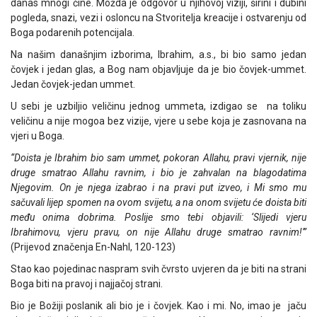
danas mnogi čine. Možda je odgovor u njihovoj viziji, širini i dubini
pogleda, snazi, vezi i osloncu na Stvoritelja kreacije i ostvarenju od
Boga podarenih potencijala.
Na našim današnjim izborima, Ibrahim, a.s., bi bio samo jedan
čovjek i jedan glas, a Bog nam objavljuje da je bio čovjek-ummet.
Jedan čovjek-jedan ummet.
U sebi je uzbiljio veličinu jednog ummeta, izdigao se na toliku
veličinu a nije mogoa bez vizije, vjere u sebe koja je zasnovana na
vjeri u Boga.
“Doista je Ibrahim bio sam ummet, pokoran Allahu, pravi vjernik, nije
druge smatrao Allahu ravnim, i bio je zahvalan na blagodatima
Njegovim. On je njega izabrao i na pravi put izveo, i Mi smo mu
sačuvali lijep spomen na ovom svijetu, a na onom svijetu će doista biti
među onima dobrima. Poslije smo tebi objavili: ‘Slijedi vjeru
Ibrahimovu, vjeru pravu, on nije Allahu druge smatrao ravnim!'”
(Prijevod značenja En-Nahl, 120-123)
Stao kao pojedinac naspram svih čvrsto uvjeren da je biti na strani
Boga biti na pravoj i najjačoj strani.
Bio je Božiji poslanik ali bio je i čovjek. Kao i mi. No, imao je jaču