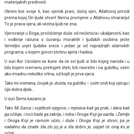
materijalnih prednosti.
Okreni lice svoje ti, kao vjernik pravi, čistoj vjeri, Allahovoj prirodi
prema kojoj On ljude stvori! Nema promjene u Allahovu stvaranju!
To je prava vjera, ali većina ljudi ne zna.
Vjerovanje u Boga, pročišćenje duše od nečistoća i ukaljanosti, kao
i vođenje računa o čuvanju moralnih i ljudskih osobina jeste
temeljni uvjet ljudske sreće i jedan je od najvažnijih islamskih
programa, o kojem govori stotinu ajeta i hadisa.
U suri Asr Uzvišeni se kune da će svi ljudi iz bilo kojeg naroda i u
bilo kojem vremenu pretrpjeti šteti, biti nesretni i na gubitku, osim
ako imadnu nekoliko vrlina, od kojih je prva vjera:
Tako mi vremena, čovjek je, doista, na gubitku – osim onih koji vjeruju i
čije dobra djela…
U suri Šems kazano je:
Tako Mi Sunca i svjetlosti njegove, i mjeseca kad ga prati, i dana kad
ga očituje, i noći kada ga zakrije, i neba i Onoga Koji ga sazda, i Zemlje
i Onoga Koji je ravnom učini, i duše i Onoga Koji je stvori, pa je
nadahnu da znade šta zlo joj je a šta dobro je, uspjet će onaj ko je
očisti…