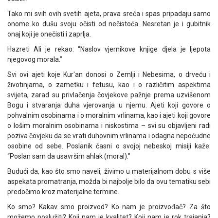
Tako mi svih ovih svetih ajeta, prava sreća i spas pripadaju samo
onome ko dušu svoju očisti od nečistoća. Nesretan je i gubitnik
onaj koji je onečisti i zaprlja.
Hazreti Ali je rekao: “Naslov vjernikove knjige djela je ljepota
njegovog morala.”
Svi ovi ajeti koje Kur'an donosi o Zemlji i Nebesima, o drveću i
životinjama, o zametku i fetusu, kao i o različitim aspektima
svijeta, zarad su privlačenja čovjekove pažnje prema uzvišenom
Bogu i stvaranja duha vjerovanja u njemu. Ajeti koji govore o
pohvalnim osobinama i o moralnim vrlinama, kao i ajeti koji govore
o lošim moralnim osobinama i niskostima – svi su objavljeni radi
poziva čovjeku da se vrati duhovnim vrlinama i odagna nepoćudne
osobine od sebe. Poslanik časni o svojoj nebeskoj misiji kaže:
“Poslan sam da usavršim ahlak (moral).”
Budući da, kao što smo naveli, živimo u materijalnom dobu s više
aspekata promatranja, možda bi najbolje bilo da ovu tematiku sebi
predočimo kroz materijalne termine.
Ko smo? Kakav smo proizvod? Ko nam je proizvođač? Za što
možemo poslužiti? Koji nam je kvalitet? Koji nam je rok trajanja?