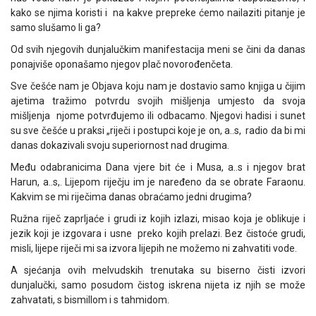
kako se njima koristi i na kakve prepreke ćemo nailaziti pitanje je
samo slušamo li ga?
Od svih njegovih dunjalučkim manifestacija meni se čini da danas
ponajviše oponašamo njegov plač novorođenčeta.
Sve češće nam je Objava koju nam je dostavio samo knjiga u čijim
ajetima tražimo potvrdu svojih mišljenja umjesto da svoja
mišljenja njome potvrđujemo ili odbacamo. Njegovi hadisi i sunet
su sve češće u praksi „riječi i postupci koje je on, a..s, radio da bi mi
danas dokazivali svoju superiornost nad drugima.
Među odabranicima Dana vjere bit će i Musa, a..s i njegov brat
Harun, a..s,. Lijepom riječju im je naređeno da se obrate Faraonu.
Kakvim se mi riječima danas obraćamo jedni drugima?
Ružna riječ zaprljaće i grudi iz kojih izlazi, misao koja je oblikuje i
jezik koji je izgovara i usne preko kojih prelazi. Bez čistoće grudi,
misli, lijepe riječi mi sa izvora lijepih ne možemo ni zahvatiti vode.
A sjećanja ovih melvudskih trenutaka su biserno čisti izvori
dunjalučki, samo posudom čistog iskrena nijeta iz njih se može
zahvatati, s bismillom i s tahmidom.