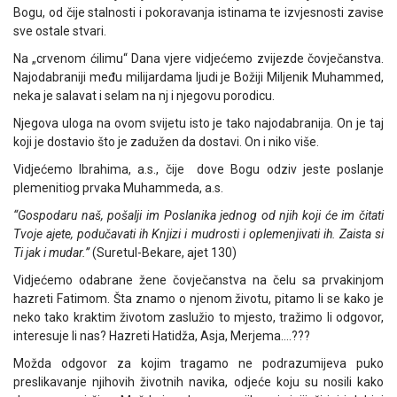
Bogu, od čije stalnosti i pokoravanja istinama te izvjesnosti zavise
sve ostale stvari.
Na „crvenom ćilimu“ Dana vjere vidjećemo zvijezde čovječanstva.
Najodabraniji među milijardama ljudi je Božiji Miljenik Muhammed,
neka je salavat i selam na nj i njegovu porodicu.
Njegova uloga na ovom svijetu isto je tako najodabranija. On je taj
koji je dostavio što je zadužen da dostavi. On i niko više.
Vidjećemo Ibrahima, a.s., čije dove Bogu odziv jeste poslanje
plemenitiog prvaka Muhammeda, a.s.
“Gospodaru naš, pošalji im Poslanika jednog od njih koji će im čitati
Tvoje ajete, podučavati ih Knjizi i mudrosti i oplemenjivati ih. Zaista si
Ti jak i mudar.”
(Suretul-Bekare, ajet 130)
Vidjećemo odabrane žene čovječanstva na čelu sa prvakinjom
hazreti Fatimom. Šta znamo o njenom životu, pitamo li se kako je
neko tako kraktim životom zaslužio to mjesto, tražimo li odgovor,
interesuje li nas? Hazreti Hatidža, Asja, Merjema….???
Možda odgovor za kojim tragamo ne podrazumijeva puko
preslikavanje njihovih životnih navika, odjeće koju su nosili kako