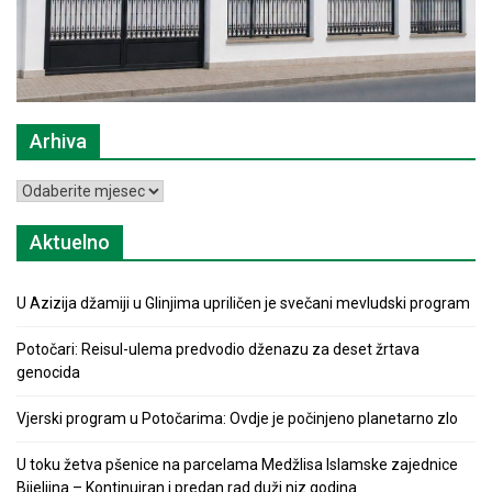
Arhiva
Arhiva
Aktuelno
U Azizija džamiji u Glinjima upriličen je svečani mevludski program
Potočari: Reisul-ulema predvodio dženazu za deset žrtava
genocida
Vjerski program u Potočarima: Ovdje je počinjeno planetarno zlo
U toku žetva pšenice na parcelama Medžlisa Islamske zajednice
Bijeljina – Kontinuiran i predan rad duži niz godina