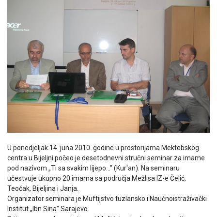
U ponedjeljak 14. juna 2010. godine u prostorijama Mektebskog
centra u Bijeljni počeo je desetodnevni stručni seminar za imame
pod nazivom „Ti sa svakim lijepo…” (Kur'an). Na seminaru
učestvuje ukupno 20 imama sa područja Mežlisa IZ-e Čelić,
Teočak, Bijeljina i Janja.
Organizator seminara je Muftijstvo tuzlansko i Naučnoistraživački
Institut „Ibn Sina” Sarajevo.