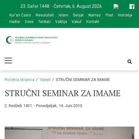
Skip
Skip
23. Safer 1448. - Četvrtak, 6. August 2026.
to
to
Kur'an Časni
Resulullah
Islam
Šerijat
Namaz
Post
Historija
navigation
content
Hadisi
Dove
Tarikati
Vaktija
Vakuf
Kontakt
Medžlis Islamske
Službena web prezentacija
Primary
zajednice Bijeljina
Menu
Početna stranica
Vijesti
STRUČNI SEMINAR ZA IMAME
STRUČNI SEMINAR ZA IMAME
2. Redžeb 1431. - Ponedjeljak, 14. Juni 2010.