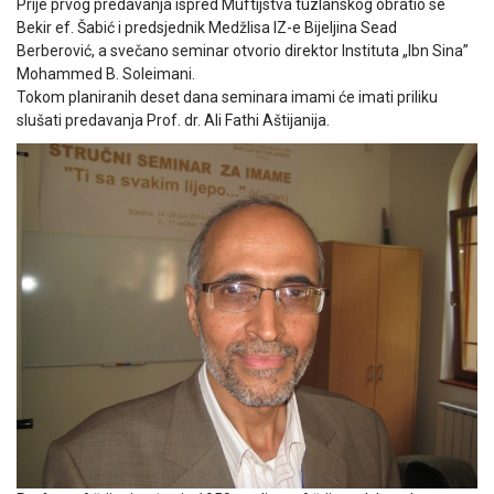
Prije prvog predavanja ispred Muftijstva tuzlanskog obratio se
Bekir ef. Šabić i predsjednik Medžlisa IZ-e Bijeljina Sead
Berberović, a svečano seminar otvorio direktor Instituta „Ibn Sina”
Mohammed B. Soleimani.
Tokom planiranih deset dana seminara imami će imati priliku
slušati predavanja Prof. dr. Ali Fathi Aštijanija.