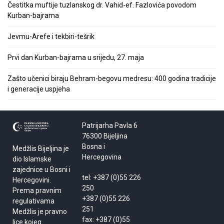
Čestitka muftije tuzlanskog dr. Vahid-ef. Fazlovića povodom
Kurban-bajrama
Jevmu-Arefe i tekbiri-tešrik
Prvi dan Kurban-bajrama u srijedu, 27. maja
Zašto učenici biraju Behram-begovu medresu: 400 godina tradicije
i generacije uspjeha
Patrijarha Pavla 6
76300 Bijeljina
Bosna i
Medžlis Bijeljina je
Hercegovina
dio Islamske
zajednice u Bosni i
tel: +387 (0)55 226
Hercegovini.
250
Prema pravnim
+387 (0)55 226
regulativama
251
Medžlis je pravno
fax: +387 (0)55
lice kojeg