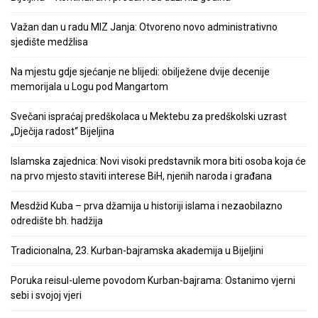
Važan dan u radu MIZ Janja: Otvoreno novo administrativno
sjedište medžlisa
Na mjestu gdje sjećanje ne blijedi: obilježene dvije decenije
memorijala u Logu pod Mangartom
Svečani ispraćaj predškolaca u Mektebu za predškolski uzrast
„Dječija radost“ Bijeljina
Islamska zajednica: Novi visoki predstavnik mora biti osoba koja će
na prvo mjesto staviti interese BiH, njenih naroda i građana
Mesdžid Kuba – prva džamija u historiji islama i nezaobilazno
odredište bh. hadžija
Tradicionalna, 23. Kurban-bajramska akademija u Bijeljini
Poruka reisul-uleme povodom Kurban-bajrama: Ostanimo vjerni
sebi i svojoj vjeri