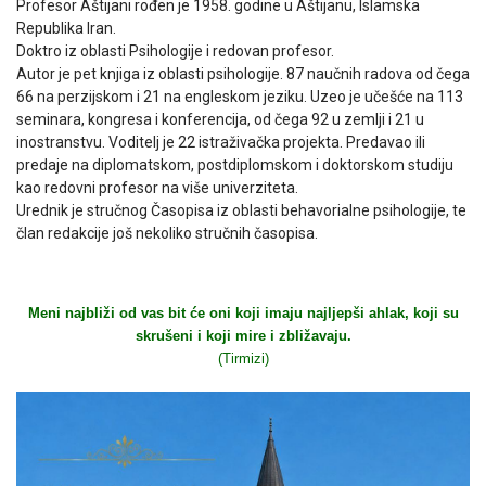
Profesor Aštijani rođen je 1958. godine u Aštijanu, Islamska
Republika Iran.
Doktro iz oblasti Psihologije i redovan profesor.
Autor je pet knjiga iz oblasti psihologije. 87 naučnih radova od čega
66 na perzijskom i 21 na engleskom jeziku. Uzeo je učešće na 113
seminara, kongresa i konferencija, od čega 92 u zemlji i 21 u
inostranstvu. Voditelj je 22 istraživačka projekta. Predavao ili
predaje na diplomatskom, postdiplomskom i doktorskom studiju
kao redovni profesor na više univerziteta.
Urednik je stručnog Časopisa iz oblasti behavorialne psihologije, te
član redakcije još nekoliko stručnih časopisa.
Meni najbliži od vas bit će oni koji imaju najljepši ahlak, koji su
skrušeni i koji mire i zbližavaju.
(Tirmizi)