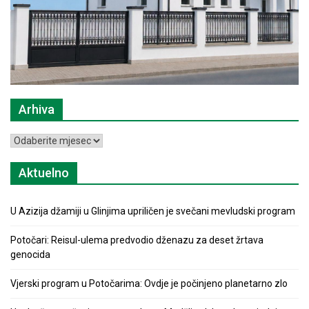
Arhiva
Arhiva
Aktuelno
U Azizija džamiji u Glinjima upriličen je svečani mevludski program
Potočari: Reisul-ulema predvodio dženazu za deset žrtava
genocida
Vjerski program u Potočarima: Ovdje je počinjeno planetarno zlo