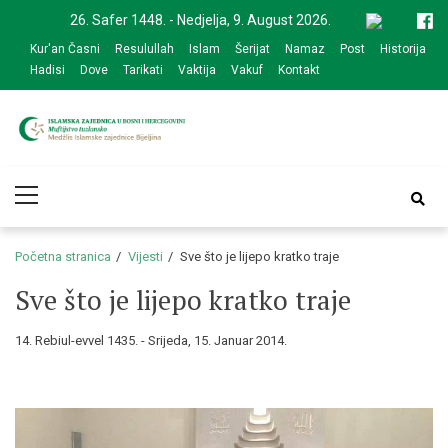
Skip
Skip
26. Safer 1448. - Nedjelja, 9. August 2026.
to
to
Kur'an Časni
Resulullah
Islam
Šerijat
Namaz
Post
Historija
navigation
content
Hadisi
Dove
Tarikati
Vaktija
Vakuf
Kontakt
Medžlis Islamske
Službena web prezentacija
Primary
zajednice Bijeljina
Menu
Početna stranica
Vijesti
Sve što je lijepo kratko traje
Sve što je lijepo kratko traje
14. Rebiul-evvel 1435. - Srijeda, 15. Januar 2014.