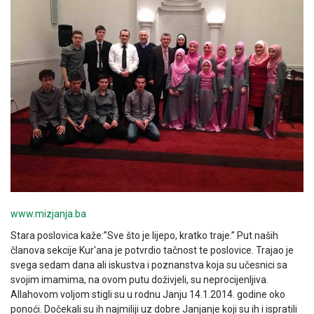
www.mizjanja.ba
Stara poslovica kaže:”Sve što je lijepo, kratko traje.” Put naših
članova sekcije Kur'ana je potvrdio tačnost te poslovice. Trajao je
svega sedam dana ali iskustva i poznanstva koja su učesnici sa
svojim imamima, na ovom putu doživjeli, su neprocijenljiva.
Allahovom voljom stigli su u rodnu Janju 14.1.2014. godine oko
ponoći. Dočekali su ih najmiliji uz dobre Janjanje koji su ih i ispratili