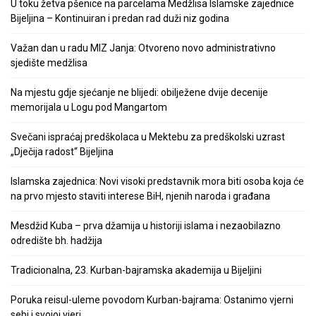
U toku žetva pšenice na parcelama Medžlisa Islamske zajednice
Bijeljina – Kontinuiran i predan rad duži niz godina
Važan dan u radu MIZ Janja: Otvoreno novo administrativno
sjedište medžlisa
Na mjestu gdje sjećanje ne blijedi: obilježene dvije decenije
memorijala u Logu pod Mangartom
Svečani ispraćaj predškolaca u Mektebu za predškolski uzrast
„Dječija radost“ Bijeljina
Islamska zajednica: Novi visoki predstavnik mora biti osoba koja će
na prvo mjesto staviti interese BiH, njenih naroda i građana
Mesdžid Kuba – prva džamija u historiji islama i nezaobilazno
odredište bh. hadžija
Tradicionalna, 23. Kurban-bajramska akademija u Bijeljini
Poruka reisul-uleme povodom Kurban-bajrama: Ostanimo vjerni
sebi i svojoj vjeri