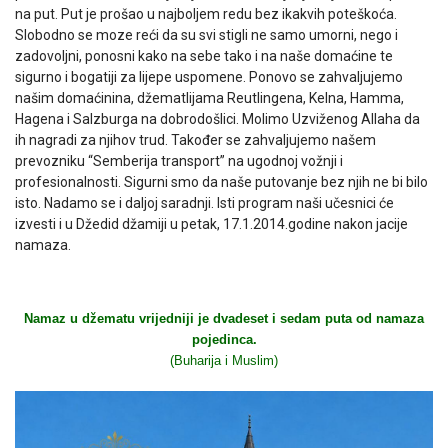
na put. Put je prošao u najboljem redu bez ikakvih poteškoća.
Slobodno se moze reći da su svi stigli ne samo umorni, nego i
zadovoljni, ponosni kako na sebe tako i na naše domaćine te
sigurno i bogatiji za lijepe uspomene. Ponovo se zahvaljujemo
našim domaćinina, džematlijama Reutlingena, Kelna, Hamma,
Hagena i Salzburga na dobrodošlici. Molimo Uzviženog Allaha da
ih nagradi za njihov trud. Također se zahvaljujemo našem
prevozniku “Semberija transport” na ugodnoj vožnji i
profesionalnosti. Sigurni smo da naše putovanje bez njih ne bi bilo
isto. Nadamo se i daljoj saradnji. Isti program naši učesnici će
izvesti i u Džedid džamiji u petak, 17.1.2014.godine nakon jacije
namaza.
Namaz u džematu vrijedniji je dvadeset i sedam puta od namaza
pojedinca.
(Buharija i Muslim)