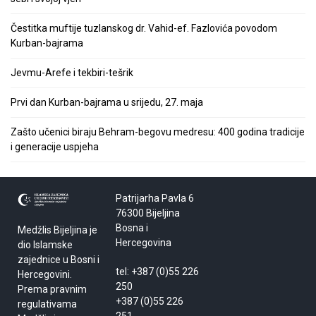
Čestitka muftije tuzlanskog dr. Vahid-ef. Fazlovića povodom
Kurban-bajrama
Jevmu-Arefe i tekbiri-tešrik
Prvi dan Kurban-bajrama u srijedu, 27. maja
Zašto učenici biraju Behram-begovu medresu: 400 godina tradicije
i generacije uspjeha
Patrijarha Pavla 6
76300 Bijeljina
Bosna i
Medžlis Bijeljina je
Hercegovina
dio Islamske
zajednice u Bosni i
tel: +387 (0)55 226
Hercegovini.
250
Prema pravnim
+387 (0)55 226
regulativama
251