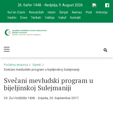
Skip
Skip
26. Safer 1448. - Nedjelja, 9. August 2026.
to
to
Kur'an Časni
Resulullah
Islam
Šerijat
Namaz
Post
Historija
navigation
content
Hadisi
Dove
Tarikati
Vaktija
Vakuf
Kontakt
Medžlis Islamske
Službena web prezentacija
Primary
zajednice Bijeljina
Menu
Početna stranica
Vijesti
Svečani mevludski program u bijeljinskoj Sulejmaniji
Svečani mevludski program u
bijeljinskoj Sulejmaniji
29. Zu-l-hidždže 1438. - Srijeda, 20. Septembar 2017.