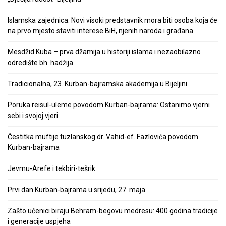
Islamska zajednica: Novi visoki predstavnik mora biti osoba koja će
na prvo mjesto staviti interese BiH, njenih naroda i građana
Mesdžid Kuba – prva džamija u historiji islama i nezaobilazno
odredište bh. hadžija
Tradicionalna, 23. Kurban-bajramska akademija u Bijeljini
Poruka reisul-uleme povodom Kurban-bajrama: Ostanimo vjerni
sebi i svojoj vjeri
Čestitka muftije tuzlanskog dr. Vahid-ef. Fazlovića povodom
Kurban-bajrama
Jevmu-Arefe i tekbiri-tešrik
Prvi dan Kurban-bajrama u srijedu, 27. maja
Zašto učenici biraju Behram-begovu medresu: 400 godina tradicije
i generacije uspjeha