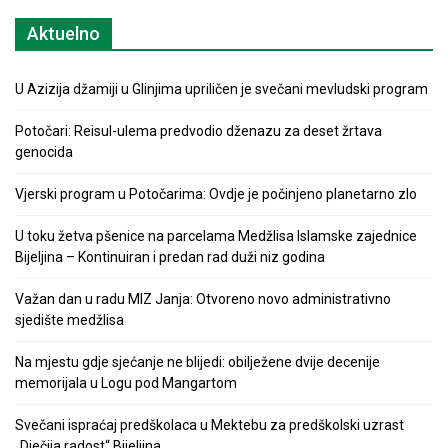
Aktuelno
U Azizija džamiji u Glinjima upriličen je svečani mevludski program
Potočari: Reisul-ulema predvodio dženazu za deset žrtava
genocida
Vjerski program u Potočarima: Ovdje je počinjeno planetarno zlo
U toku žetva pšenice na parcelama Medžlisa Islamske zajednice
Bijeljina – Kontinuiran i predan rad duži niz godina
Važan dan u radu MIZ Janja: Otvoreno novo administrativno
sjedište medžlisa
Na mjestu gdje sjećanje ne blijedi: obilježene dvije decenije
memorijala u Logu pod Mangartom
Svečani ispraćaj predškolaca u Mektebu za predškolski uzrast
„Dječija radost“ Bijeljina