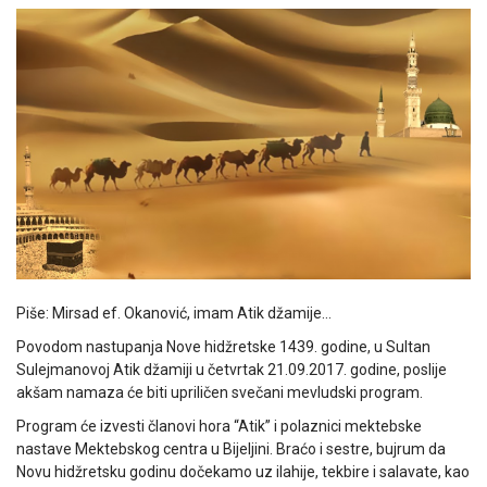
Piše: Mirsad ef. Okanović, imam Atik džamije…
Povodom nastupanja Nove hidžretske 1439. godine, u Sultan
Sulejmanovoj Atik džamiji u četvrtak 21.09.2017. godine, poslije
akšam namaza će biti upriličen svečani mevludski program.
Program će izvesti članovi hora “Atik” i polaznici mektebske
nastave Mektebskog centra u Bijeljini. Braćo i sestre, bujrum da
Novu hidžretsku godinu dočekamo uz ilahije, tekbire i salavate, kao