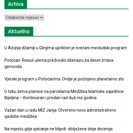
Arhiva
Arhiva
Aktuelno
U Azizija džamiji u Glinjima upriličen je svečani mevludski program
Potočari: Reisul-ulema predvodio dženazu za deset žrtava
genocida
Vjerski program u Potočarima: Ovdje je počinjeno planetarno zlo
U toku žetva pšenice na parcelama Medžlisa Islamske zajednice
Bijeljina – Kontinuiran i predan rad duži niz godina
Važan dan u radu MIZ Janja: Otvoreno novo administrativno
sjedište medžlisa
Na mjestu gdje sjećanje ne blijedi: obilježene dvije decenije