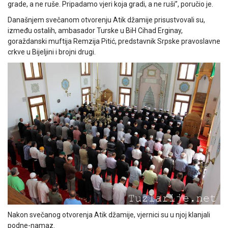
grade, a ne ruše. Pripadamo vjeri koja gradi, a ne ruši”, poručio je.
Današnjem svečanom otvorenju Atik džamije prisustvovali su,
između ostalih, ambasador Turske u BiH Cihad Erginay,
goraždanski muftija Remzija Pitić, predstavnik Srpske pravoslavne
crkve u Bijeljini i brojni drugi.
Nakon svečanog otvorenja Atik džamije, vjernici su u njoj klanjali
podne-namaz.