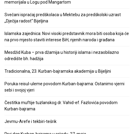
memorijala u Logu pod Mangartom
Svečani ispraćaj predškolaca u Mektebu za predškolski uzrast
„Dječija radost“ Bijeljina
Islamska zajednica: Novi visoki predstavnik mora biti osoba koja će
na prvo mjesto staviti interese BiH, njenih naroda i građana
Mesdžid Kuba – prva džamija u historiji islama i nezaobilazno
odredište bh. hadžija
Tradicionalna, 23. Kurban-bajramska akademija u Bijeljini
Poruka reisul-uleme povodom Kurban-bajrama: Ostanimo vjerni
sebi i svojoj vjeri
Čestitka muftije tuzlanskog dr. Vahid-ef. Fazlovića povodom
Kurban-bajrama
Jevmu-Arefe i tekbiri-tešrik
Prvi dan Kurban-bajrama u srijedu, 27. maja