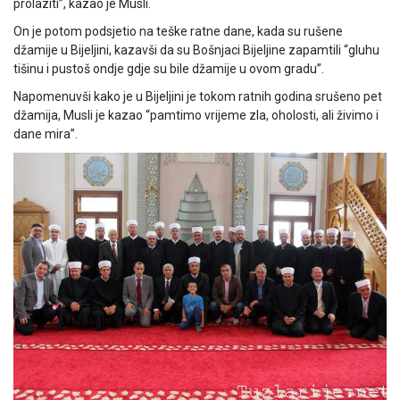
prolaziti”, kazao je Musli.
On je potom podsjetio na teške ratne dane, kada su rušene
džamije u Bijeljini, kazavši da su Bošnjaci Bijeljine zapamtili “gluhu
tišinu i pustoš ondje gdje su bile džamije u ovom gradu”.
Napomenuvši kako je u Bijeljini je tokom ratnih godina srušeno pet
džamija, Musli je kazao “pamtimo vrijeme zla, oholosti, ali živimo i
dane mira”.