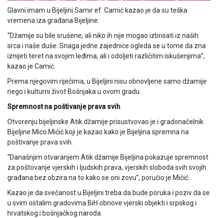
Glavni imam u Bijeljini Samir ef. Camić kazao je da su teška
vremena iza građana Bijeljine.
“Džamije su bile srušene, ali niko ih nije mogao izbrisati iz naših
srca i naše duše. Snaga jedne zajednice ogleda se u tome da zna
iznijeti teret na svojim leđima, ali i odoljeti različitim iskušenjima”,
kazao je Camić.
Prema njegovim riječima, u Bijeljini nisu obnovljene samo džamije
nego i kulturni život Bošnjaka u ovom gradu.
Spremnost na poštivanje prava svih
Otvorenju bijeljinske Atik džamije prisustvovao je i gradonačelnik
Bijeljine Mićo Mićić koji je kazao kako je Bijeljina spremna na
poštivanje prava svih.
“Današnjim otvaranjem Atik džamije Bijeljina pokazuje spremnost
za poštovanje vjerskih i ljudskih prava, vjerskih sloboda svih svojih
građana bez obzira na to kako se oni zovu”, poručio je Mićić.
Kazao je da svečanost u Bijeljini treba da bude poruka i poziv da se
u svim ostalim gradovima BiH obnove vjerski objekti i srpskog i
hrvatskog i bošnjačkog naroda.