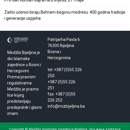
Zašto učenici biraju Behram-begovu medresu: 400 godina tradicije
i generacije uspjeha
Patrijarha Pavla 6
76300 Bijeljina
Bosna i
Medžlis Bijeljina je
Hercegovina
dio Islamske
zajednice u Bosni i
tel: +387 (0)55 226
Hercegovini.
250
Prema pravnim
+387 (0)55 226
regulativama
251
Medžlis je pravno
fax: +387 (0)55
lice kojeg
226 252
predstavljaju
info@mizbijeljina.ba
predsjednik i glavni
imam.
Copyright © Medžlis Islamske zajednice Bijeljina. Sva prava zadržana.