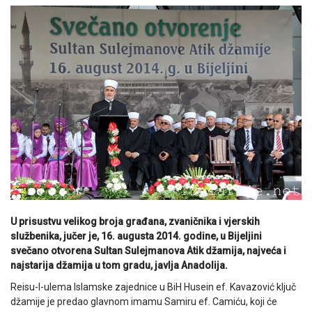
U prisustvu velikog broja građana, zvaničnika i vjerskih
službenika, jučer je, 16. augusta 2014. godine, u Bijeljini
svečano otvorena Sultan Sulejmanova Atik džamija, najveća i
najstarija džamija u tom gradu, javlja Anadolija.
Reisu-l-ulema Islamske zajednice u BiH Husein ef. Kavazović ključ
džamije je predao glavnom imamu Samiru ef. Camiću, koji će