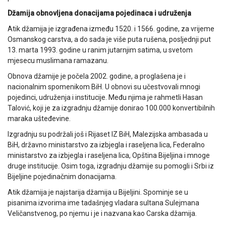
Džamija obnovljena donacijama pojedinaca i udruženja
Atik džamija je izgrađena između 1520. i 1566. godine, za vrijeme
Osmanskog carstva, a do sada je više puta rušena, posljednji put
13. marta 1993. godine u ranim jutarnjim satima, u svetom
mjesecu muslimana ramazanu.
Obnova džamije je počela 2002. godine, a proglašena je i
nacionalnim spomenikom BiH. U obnovi su učestvovali mnogi
pojedinci, udruženja i institucije. Među njima je rahmetli Hasan
Talović, koji je za izgradnju džamije donirao 100.000 konvertibilnih
maraka ušteđevine.
Izgradnju su podržali još i Rijaset IZ BiH, Malezijska ambasada u
BiH, državno ministarstvo za izbjegla i raseljena lica, Federalno
ministarstvo za izbjegla i raseljena lica, Opština Bijeljina i mnoge
druge institucije. Osim toga, izgradnju džamije su pomogli i Srbi iz
Bijeljine pojedinačnim donacijama.
Atik džamija je najstarija džamija u Bijeljini. Spominje se u
pisanima izvorima ime tadašnjeg vladara sultana Sulejmana
Veličanstvenog, po njemu i je i nazvana kao Carska džamija.