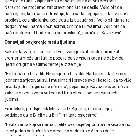
liječiti ove rane, valja nam zajedno živjeti na ovom prostoru.
Naravno, ne možemo zaboraviti ono što se desilo. Volio bih da
naša djeca, koja sada odrastaju, koju sada odgajamo, da ovu našu
prošlost, koja nije lahka, pogledaju iz budućnosti. Volio bih da se to
dogodi među nama Bošnjacima, Srbima i Hrvatima. Volio bih da
naša budućnost bude bolja od prošlosti”, poručio je Kavazović.
Obnavljati povjerenje među ljudima
Kako je kazao, bosanske crkve, džamije i katedrale samo zub
vremena može uništiti te poželio da se više nikada ne doživi da
“jedni drugima vadimo temelje iz zemlje”.
“Ne trebamo to raditi. Ne smijemo to raditi. Nadam se da ćemo se
jednom zavjetovati svi, i muslimani i pravoslavci i katolici, da to više
nikada jedni drugima ne učinimo”, pojasnio je Kavazović, poručivši
kako je nakon svega važno raditi na obnovi povjerenja među
ljudima.
Emir Musli, predsjednik Medžlisa IZ Bijeljina, u obraćanju je
podsjetio da je Bijeljina u BiH “i mi tako osjećamo”.
“Hvala vama koji sa nama dijelite ovaj osjećaj. Jutrošnja kiša samo
je još jedna od kušnji koje smo i do sada i koje ćemo i dalje