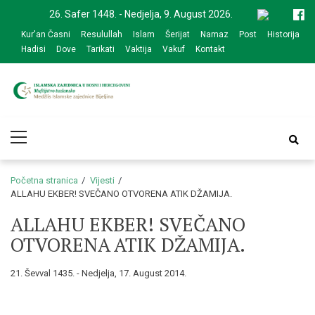
Skip
Skip
26. Safer 1448. - Nedjelja, 9. August 2026.
to
to
Kur'an Časni
Resulullah
Islam
Šerijat
Namaz
Post
Historija
navigation
content
Hadisi
Dove
Tarikati
Vaktija
Vakuf
Kontakt
Medžlis Islamske
Službena web prezentacija
Primary
zajednice Bijeljina
Menu
Početna stranica
Vijesti
ALLAHU EKBER! SVEČANO OTVORENA ATIK DŽAMIJA.
ALLAHU EKBER! SVEČANO
OTVORENA ATIK DŽAMIJA.
21. Ševval 1435. - Nedjelja, 17. August 2014.