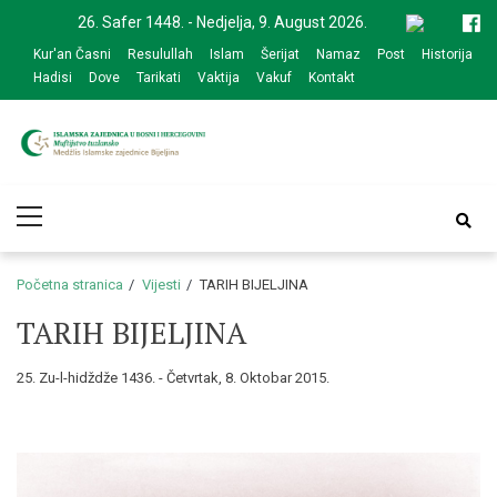
Skip
Skip
26. Safer 1448. - Nedjelja, 9. August 2026.
to
to
Kur'an Časni
Resulullah
Islam
Šerijat
Namaz
Post
Historija
navigation
content
Hadisi
Dove
Tarikati
Vaktija
Vakuf
Kontakt
Medžlis Islamske
Službena web prezentacija
Primary
zajednice Bijeljina
Menu
Početna stranica
Vijesti
TARIH BIJELJINA
TARIH BIJELJINA
25. Zu-l-hidždže 1436. - Četvrtak, 8. Oktobar 2015.