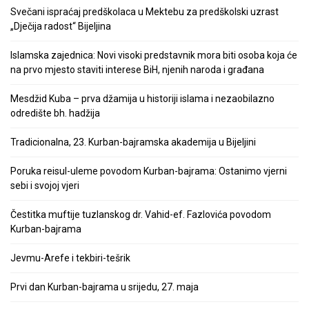
Svečani ispraćaj predškolaca u Mektebu za predškolski uzrast
„Dječija radost“ Bijeljina
Islamska zajednica: Novi visoki predstavnik mora biti osoba koja će
na prvo mjesto staviti interese BiH, njenih naroda i građana
Mesdžid Kuba – prva džamija u historiji islama i nezaobilazno
odredište bh. hadžija
Tradicionalna, 23. Kurban-bajramska akademija u Bijeljini
Poruka reisul-uleme povodom Kurban-bajrama: Ostanimo vjerni
sebi i svojoj vjeri
Čestitka muftije tuzlanskog dr. Vahid-ef. Fazlovića povodom
Kurban-bajrama
Jevmu-Arefe i tekbiri-tešrik
Prvi dan Kurban-bajrama u srijedu, 27. maja