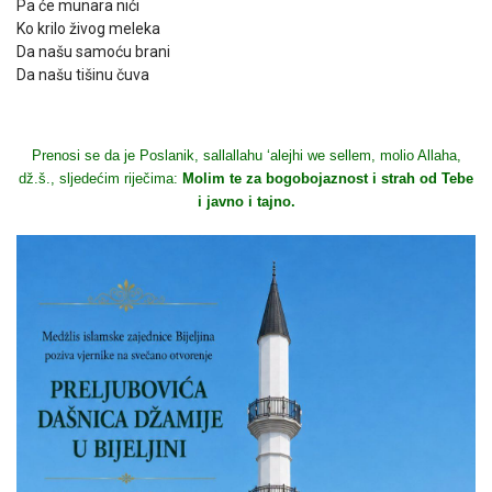
Pa će munara nići
Ko krilo živog meleka
Da našu samoću brani
Da našu tišinu čuva
Prenosi se da je Poslanik, sallallahu ‘alejhi we sellem, molio Allaha,
dž.š., sljedećim riječima:
Molim te za bogobojaznost i strah od Tebe
i javno i tajno.