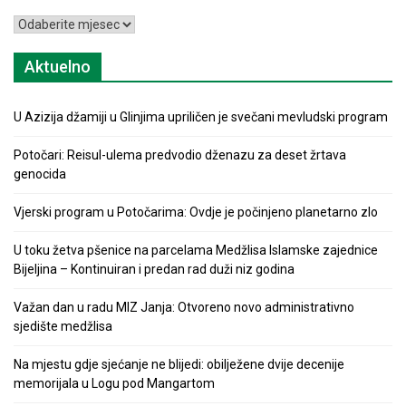
Arhiva
Aktuelno
U Azizija džamiji u Glinjima upriličen je svečani mevludski program
Potočari: Reisul-ulema predvodio dženazu za deset žrtava
genocida
Vjerski program u Potočarima: Ovdje je počinjeno planetarno zlo
U toku žetva pšenice na parcelama Medžlisa Islamske zajednice
Bijeljina – Kontinuiran i predan rad duži niz godina
Važan dan u radu MIZ Janja: Otvoreno novo administrativno
sjedište medžlisa
Na mjestu gdje sjećanje ne blijedi: obilježene dvije decenije
memorijala u Logu pod Mangartom