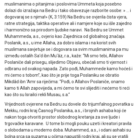
muslimanima o pitanjima i poslovima Ummeta koja posebno
dolazi do izražaja na Bedru i tako obavezuje razborite osobe: » … i
dogovaraj se s njima!» (K, 3:159) Na Bedru se ovjerila čista vjera,
ratne strategija, taktika operative ali i namjere koje su išle zajedno
i harmonično sa prirodom ljudske naravi. Na Bedru se Ummet
Muhammeda, a.s., ovjerio kao Zajednica od globalnog značaja.
Poslanik, a.s., u ime Allaha, za dobro islama i na korist svih
muslimana savjetuje se i dogovara sa svim muslimanima pa mu
između ostalih Sa‘d ibn Mu‘âz, r.a., kaže: “Mi smo tebi, Allahov
Poslaniče dali prisegu, slijedimo Objavu, obećali smo ti vjernost i
odbranu od svakog napada. Zato pođi, Muhammede kamo hoćeš i
mi ćemo s tobom”, kao što je prije toga Poslaniku se obratio
Mikdâd ibn ‘Amr sa riječima: “Pođi, o Allahov Poslaniče, onamo
kamo ti Allah zapovijeda, a mi ćemo te svi slijediti i nećemo ti reći
kao što su Israilci rekli Musau, s.a.”
Vrijednosti ovjerene na Bedru su dovele do trijumfalnog povratka u
Mekku, rodni kraj Časnog Poslanika, a.s., i brojnih ashaba koji će
nakon toga otvoriti prostor slobodnog kretanja za sve ljude i
trgovačke karavane. U tome bi mogli pouku uzeti i kreatori pravila
o slobodama u moderno doba. Muhammed, a.s., i odani ashabi su
bolna srca sa suzama u očima napustili rodni kraj, ali su se vratili