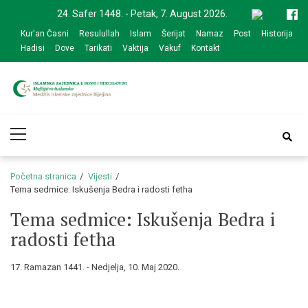
Skip
Skip
24. Safer 1448. - Petak, 7. August 2026.
to
to
Kur'an Časni
Resulullah
Islam
Šerijat
Namaz
Post
Historija
navigation
content
Hadisi
Dove
Tarikati
Vaktija
Vakuf
Kontakt
Medžlis Islamske
Službena web prezentacija
Primary
zajednice Bijeljina
Menu
Početna stranica
Vijesti
Tema sedmice: Iskušenja Bedra i radosti fetha
Tema sedmice: Iskušenja Bedra i
radosti fetha
17. Ramazan 1441. - Nedjelja, 10. Maj 2020.