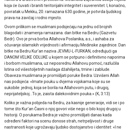
koja će čuvati i braniti teritorijalni integritet i suverenitet. I, konačno,
povratak u Mekku, 20. ramazana 630.godine, je potvrda ljudskog
prava na zavičaj i rodno mjesto.
Ovom prilikom se muslimani podsjećaju na jednu od brojnih
blagodati i znamenja ramazana. dan bitke na Bedru (Gazvetu
Bedr). Ovo je prva borba Allahova Poslanika, a.s., i ashaba za
očuvanje islamskih vrijednosti i afirmaciju Medinske zajednice. Dan
bitke na Bedru Kur’an naziva JEVMU-L-FURKAN, određujući ga
DANOM VELIKE ODLUKE u kojem se potpuno i definitivno naporima
i borbom muslimana, uz neposrednu Allahovu pomoć, razlučila
Istina od višestoljetnih naslaga džahilijeta, tmine i zablude.
Obaveza muslimana je promišljati poruke Bedra. Uzvišeni Allah
nas podsjeća: «Imate pouku u dvjema vojskama koje su se
sukobile: jednoj, koja se borila na Allahovom putu, i drugoj,
neprijateljskoj…To je, zaista dalekovidnim pouka.» (K, 3:13)
Koliko je važna pobjeda na Bedru, za kasnije generacije, vidi se i po
tome što Kur'an Časni o njoj govori više nego o bilo kojoj drugoj u
historiji. O porukama Bedra je važno promišljati danas kada
određeni faktori na scenu donose strah, netrpeljivost i druge
nastranosti koje ugrožavaju ljudsko dostojanstvo i identitet: «I ne