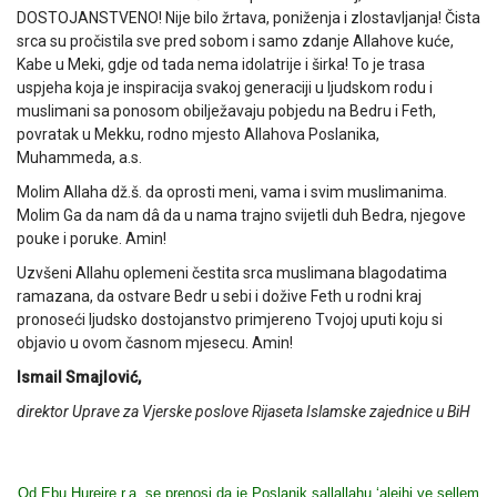
DOSTOJANSTVENO! Nije bilo žrtava, poniženja i zlostavljanja! Čista
srca su pročistila sve pred sobom i samo zdanje Allahove kuće,
Kabe u Meki, gdje od tada nema idolatrije i širka! To je trasa
uspjeha koja je inspiracija svakoj generaciji u ljudskom rodu i
muslimani sa ponosom obilježavaju pobjedu na Bedru i Feth,
povratak u Mekku, rodno mjesto Allahova Poslanika,
Muhammeda, a.s.
Molim Allaha dž.š. da oprosti meni, vama i svim muslimanima.
Molim Ga da nam dâ da u nama trajno svijetli duh Bedra, njegove
pouke i poruke. Amin!
Uzvšeni Allahu oplemeni čestita srca muslimana blagodatima
ramazana, da ostvare Bedr u sebi i dožive Feth u rodni kraj
pronoseći ljudsko dostojanstvo primjereno Tvojoj uputi koju si
objavio u ovom časnom mjesecu. Amin!
Ismail Smajlović,
direktor Uprave za Vjerske poslove Rijaseta Islamske zajednice u BiH
Od Ebu Hurejre r.a. se prenosi da je Poslanik sallallahu ‘alejhi ve sellem