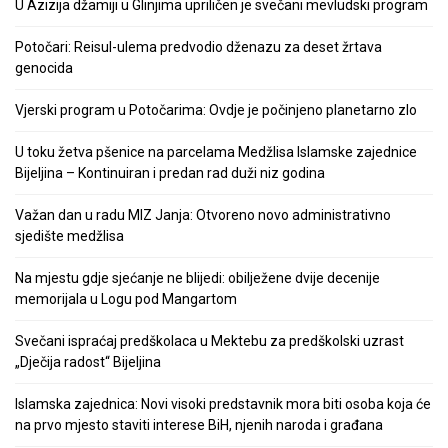
U Azizija džamiji u Glinjima upriličen je svečani mevludski program
Potočari: Reisul-ulema predvodio dženazu za deset žrtava
genocida
Vjerski program u Potočarima: Ovdje je počinjeno planetarno zlo
U toku žetva pšenice na parcelama Medžlisa Islamske zajednice
Bijeljina – Kontinuiran i predan rad duži niz godina
Važan dan u radu MIZ Janja: Otvoreno novo administrativno
sjedište medžlisa
Na mjestu gdje sjećanje ne blijedi: obilježene dvije decenije
memorijala u Logu pod Mangartom
Svečani ispraćaj predškolaca u Mektebu za predškolski uzrast
„Dječija radost“ Bijeljina
Islamska zajednica: Novi visoki predstavnik mora biti osoba koja će
na prvo mjesto staviti interese BiH, njenih naroda i građana