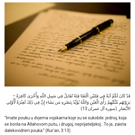
– قَدْ كَانَ لَكُمْ آيَةٌ فِي فِئَتَيْنِ الْتَقَتَا فِئَةٌ تُقَاتِلُ فِي سَبِيلِ اللّهِ وَأُخْرَى كَافِرَةٌ
يَرَوْنَهُم مِّثْلَيْهِمْ رَأْيَ الْعَيْنِ وَاللّهُ يُؤَيِّدُ بِنَصْرِهِ مَن يَشَاء إِنَّ فِي ذَلِكَ لَعِبْرَةً لَّأُوْلِي
الأَبْصَارِ. (سورة آل عمران:13)
“Imate pouku u dvjema vojskama koje su se sukobile: jednoj, koja
se borila na Allahovom putu, i drugoj, neprijateljskoj…To je, zaista
dalekovidnim pouka.” (Kur'an, 3:13)