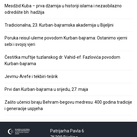
Mesdžid Kuba – prva džamija u historiji islama i nezaobilazno
odredište bh. hadžija
Tradicionalna, 23. Kurban-bajramska akademija u Bijeljini
Poruka reisul-uleme povodom Kurban-bajrama: Ostanimo vjerni
sebi i svojoj vjeri
Čestitka muftije tuzlanskog dr. Vahid-ef. Fazlovića povodom
Kurban-bajrama
Jevmu-Arefe i tekbiri-tešrik
Prvi dan Kurban-bajrama u srijedu, 27. maja
Zašto učenici biraju Behram-begovu medresu: 400 godina tradicije
i generacije uspjeha
Patrijarha Pavla 6