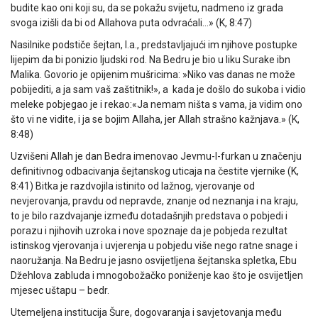
budite kao oni koji su, da se pokažu svijetu, nadmeno iz grada
svoga izišli da bi od Allahova puta odvraćali…» (K, 8:47)
Nasilnike podstiče šejtan, l.a., predstavljajući im njihove postupke
lijepim da bi ponizio ljudski rod. Na Bedru je bio u liku Surake ibn
Malika. Govorio je opijenim mušricima: »Niko vas danas ne može
pobijediti, a ja sam vaš zaštitnik!», a kada je došlo do sukoba i vidio
meleke pobjegao je i rekao:«Ja nemam ništa s vama, ja vidim ono
što vi ne vidite, i ja se bojim Allaha, jer Allah strašno kažnjava.» (K,
8:48)
Uzvišeni Allah je dan Bedra imenovao Jevmu-l-furkan u značenju
definitivnog odbacivanja šejtanskog uticaja na čestite vjernike (K,
8:41) Bitka je razdvojila istinito od lažnog, vjerovanje od
nevjerovanja, pravdu od nepravde, znanje od neznanja i na kraju,
to je bilo razdvajanje između dotadašnjih predstava o pobjedi i
porazu i njihovih uzroka i nove spoznaje da je pobjeda rezultat
istinskog vjerovanja i uvjerenja u pobjedu više nego ratne snage i
naoružanja. Na Bedru je jasno osvijetljena šejtanska spletka, Ebu
Džehlova zabluda i mnogobožačko poniženje kao što je osvijetljen
mjesec uštapu – bedr.
Utemeljena institucija Šure, dogovaranja i savjetovanja među