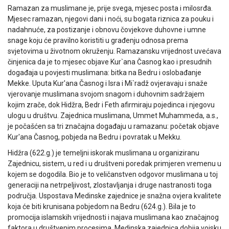
Ramazan za muslimane je, prije svega, mjesec posta i milosrđa.
Mjesec ramazan, njegovi dani i noći, su bogata riznica za pouku i
nadahnuće, za postizanje i obnovu čovjekove duhovne i umne
snage koju će pravilno koristiti u građenju odnosa prema
svjetovima u životnom okruženju. Ramazansku vrijednost uvećava
činjenica da je to mjesec objave Kur`ana Časnog kao i presudnih
događaja u povjesti muslimana: bitka na Bedru i oslobađanje
Mekke. Uputa Kur'ana Časnog i Isra i Mi`radž ovjeravaju i snaže
vjerovanje muslimana svojom snagom i duhovnim sadržajem
kojim zrače, dok Hidžra, Bedr i Feth afirmiraju pojedinca i njegovu
ulogu u društvu. Zajednica muslimana, Ummet Muhammeda, a.s.,
je počašćen sa tri značajna događaju u ramazanu: početak objave
Kur'ana Časnog, pobjeda na Bedru i povratak u Mekku.
Hidžra (622.g.) je temeljni iskorak muslimana u organiziranu
Zajednicu, sistem, u red i u društveni poredak primjeren vremenu u
kojem se dogodila. Bio je to veličanstven odgovor muslimana u toj
generaciji na netrpeljivost, zlostavljanja i druge nastranosti toga
područja. Uspostava Medinske zajednice je snažna ovjera kvalitete
koja će biti krunisana pobjedom na Bedru (624.g.). Bila je to
promocija islamskih vrijednosti i najava muslimana kao značajnog
faktora u društvenim procesima. Medinska zajednica dobija vojsku