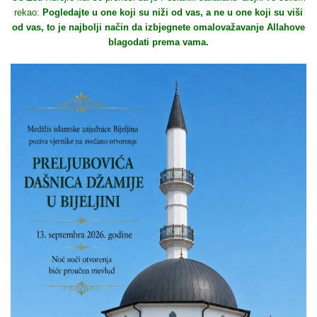
rekao:
Pogledajte u one koji su niži od vas, a ne u one koji su viši
od vas, to je najbolji način da izbjegnete omalovažavanje Allahove
blagodati prema vama.