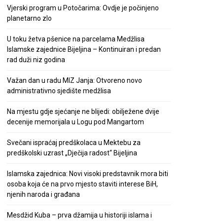
Vjerski program u Potočarima: Ovdje je počinjeno
planetarno zlo
U toku žetva pšenice na parcelama Medžlisa
Islamske zajednice Bijeljina – Kontinuiran i predan
rad duži niz godina
Važan dan u radu MIZ Janja: Otvoreno novo
administrativno sjedište medžlisa
Na mjestu gdje sjećanje ne blijedi: obilježene dvije
decenije memorijala u Logu pod Mangartom
Svečani ispraćaj predškolaca u Mektebu za
predškolski uzrast „Dječija radost“ Bijeljina
Islamska zajednica: Novi visoki predstavnik mora biti
osoba koja će na prvo mjesto staviti interese BiH,
njenih naroda i građana
Mesdžid Kuba – prva džamija u historiji islama i