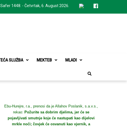
 Safer 1448. - Četvrtak, 6. August 2026.
TEĆA SLUŽBA
MEKTEB
MLADI
Ebu-Hurejre, r.a., prenosi da je Allahov Poslanik, s.a.v.s.,
rekao:
Požurite sa dobrim djelima, jer će se
pojavljivati smutnje koje će nastupati kao dijelovi
mrkle noći; čovjek će osvanuti kao vjernik, a