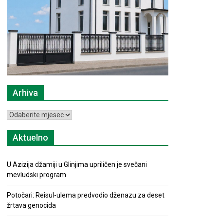
Arhiva
Arhiva
Aktuelno
U Azizija džamiji u Glinjima upriličen je svečani
mevludski program
Potočari: Reisul-ulema predvodio dženazu za deset
žrtava genocida