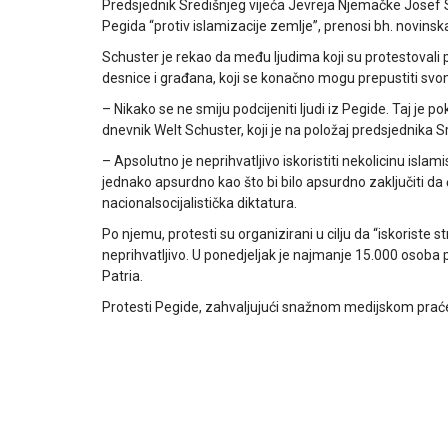
Predsjednik Središnjeg vijeća Jevreja Njemačke Josef S
Pegida “protiv islamizacije zemlje”, prenosi bh. novinsk
Schuster je rekao da među ljudima koji su protestovali 
desnice i građana, koji se konačno mogu prepustiti sv
– Nikako se ne smiju podcijeniti ljudi iz Pegide. Taj je 
dnevnik Welt Schuster, koji je na položaj predsjednika 
– Apsolutno je neprihvatljivo iskoristiti nekolicinu islam
jednako apsurdno kao što bi bilo apsurdno zaključiti da 
nacionalsocijalistička diktatura.
Po njemu, protesti su organizirani u cilju da “iskoriste st
neprihvatljivo. U ponedjeljak je najmanje 15.000 osoba
Patria.
Protesti Pegide, zahvaljujući snažnom medijskom praćenj