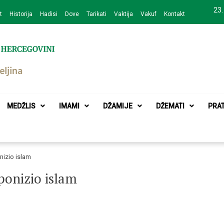
23.
t
Historija
Hadisi
Dove
Tarikati
Vaktija
Vakuf
Kontakt
zajednice Bijeljina
MEDŽLIS
IMAMI
DŽAMIJE
DŽEMATI
PRA
nizio islam
 ponizio islam