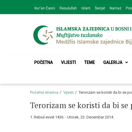
Skip
Skip
Kur'an Časni
Resulullah
Islam
Šerijat
Namaz
Pos
to
to
navigation
content
Medžlis Islamske 
Službena web prezentacija
POČETNA
VIJESTI
TEME
GALERIJA
Početna stranica
Vijesti
Terorizam se koristi da bi se po
Terorizam se koristi da bi se
1. Rebiul-evvel 1436. - Utorak, 23. Decembar 2014.