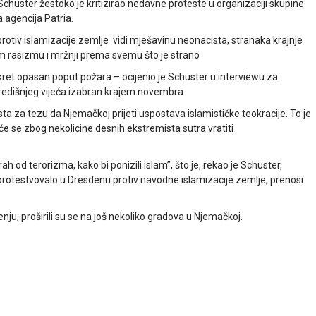
chuster žestoko je kritizirao nedavne proteste u organizaciji skupine
a agencija Patria.
protiv islamizacije zemlje vidi mješavinu neonacista, stranaka krajnje
om rasizmu i mržnji prema svemu što je strano
pokret opasan poput požara – ocijenio je Schuster u interviewu za
Središnjeg vijeća izabran krajem novembra.
ista za tezu da Njemačkoj prijeti uspostava islamističke teokracije. To je
će se zbog nekolicine desnih ekstremista sutra vratiti
rah od terorizma, kako bi ponizili islam”, što je, rekao je Schuster,
 protestvovalo u Dresdenu protiv navodne islamizacije zemlje, prenosi
u, proširili su se na još nekoliko gradova u Njemačkoj.