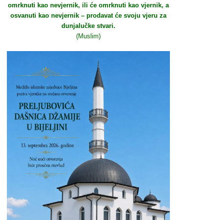
omrknuti kao nevjernik, ili će omrknuti kao vjernik, a
osvanuti kao nevjernik – prodavat će svoju vjeru za
dunjalučke stvari.
(Muslim)