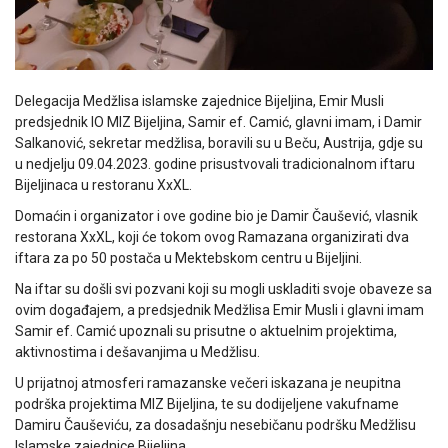
Delegacija Medžlisa islamske zajednice Bijeljina, Emir Musli
predsjednik IO MIZ Bijeljina, Samir ef. Camić, glavni imam, i Damir
Salkanović, sekretar medžlisa, boravili su u Beču, Austrija, gdje su
u nedjelju 09.04.2023. godine prisustvovali tradicionalnom iftaru
Bijeljinaca u restoranu XxXL.
Domaćin i organizator i ove godine bio je Damir Čaušević, vlasnik
restorana XxXL, koji će tokom ovog Ramazana organizirati dva
iftara za po 50 postača u Mektebskom centru u Bijeljini.
Na iftar su došli svi pozvani koji su mogli uskladiti svoje obaveze sa
ovim događajem, a predsjednik Medžlisa Emir Musli i glavni imam
Samir ef. Camić upoznali su prisutne o aktuelnim projektima,
aktivnostima i dešavanjima u Medžlisu.
U prijatnoj atmosferi ramazanske večeri iskazana je neupitna
podrška projektima MIZ Bijeljina, te su dodijeljene vakufname
Damiru Čauševiću, za dosadašnju nesebičanu podršku Medžlisu
Islamske zajednice Bijeljina.