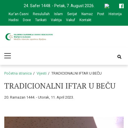
Skip
Skip
24. Safer 1448. - Petak, 7. August 2026.
to
to
Kur'an Časni
Resulullah
Islam
Šerijat
Namaz
Post
Historija
navigation
content
Hadisi
Dove
Tarikati
Vaktija
Vakuf
Kontakt
Medžlis Islamske
Službena web prezentacija
Primary
zajednice Bijeljina
Menu
Početna stranica
Vijesti
TRADICIONALNI IFTAR U BEČU
TRADICIONALNI IFTAR U BEČU
20. Ramazan 1444. - Utorak, 11. April 2023.