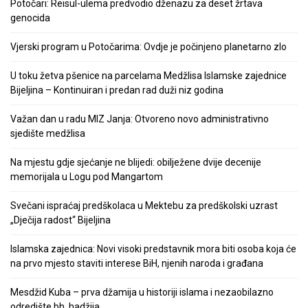
Potočari: Reisul-ulema predvodio dženazu za deset žrtava
genocida
Vjerski program u Potočarima: Ovdje je počinjeno planetarno zlo
U toku žetva pšenice na parcelama Medžlisa Islamske zajednice
Bijeljina – Kontinuiran i predan rad duži niz godina
Važan dan u radu MIZ Janja: Otvoreno novo administrativno
sjedište medžlisa
Na mjestu gdje sjećanje ne blijedi: obilježene dvije decenije
memorijala u Logu pod Mangartom
Svečani ispraćaj predškolaca u Mektebu za predškolski uzrast
„Dječija radost“ Bijeljina
Islamska zajednica: Novi visoki predstavnik mora biti osoba koja će
na prvo mjesto staviti interese BiH, njenih naroda i građana
Mesdžid Kuba – prva džamija u historiji islama i nezaobilazno
odredište bh. hadžija