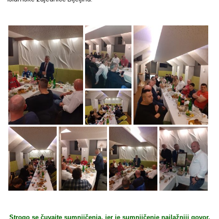
Strogo se čuvajte sumnjičenja, jer je sumnjičenje najlažniji govor.