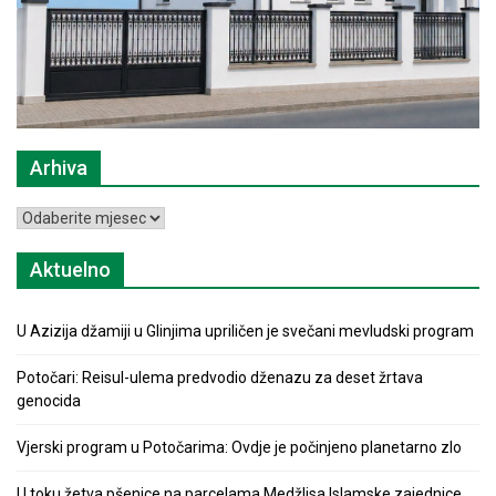
Arhiva
Arhiva
Aktuelno
U Azizija džamiji u Glinjima upriličen je svečani mevludski program
Potočari: Reisul-ulema predvodio dženazu za deset žrtava
genocida
Vjerski program u Potočarima: Ovdje je počinjeno planetarno zlo
U toku žetva pšenice na parcelama Medžlisa Islamske zajednice