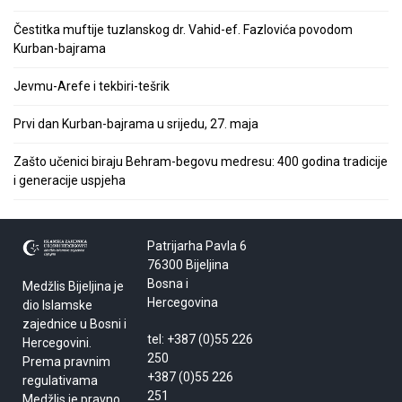
Čestitka muftije tuzlanskog dr. Vahid-ef. Fazlovića povodom
Kurban-bajrama
Jevmu-Arefe i tekbiri-tešrik
Prvi dan Kurban-bajrama u srijedu, 27. maja
Zašto učenici biraju Behram-begovu medresu: 400 godina tradicije
i generacije uspjeha
Patrijarha Pavla 6
76300 Bijeljina
Bosna i
Medžlis Bijeljina je
Hercegovina
dio Islamske
zajednice u Bosni i
tel: +387 (0)55 226
Hercegovini.
250
Prema pravnim
+387 (0)55 226
regulativama
251
Medžlis je pravno