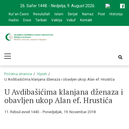
Skip
Skip
26. Safer 1448. - Nedjelja, 9. August 2026.
to
to
Kur'an Časni
Resulullah
Islam
Šerijat
Namaz
Post
Historija
navigation
content
Hadisi
Dove
Tarikati
Vaktija
Vakuf
Kontakt
Medžlis Islamske
Službena web prezentacija
Primary
zajednice Bijeljina
Menu
Početna stranica
Vijesti
U Avdibašićima klanjana dženaza i obavljen ukop Alan ef. Hrustića
U Avdibašićima klanjana dženaza i
obavljen ukop Alan ef. Hrustića
11. Rebiul-evvel 1440. - Ponedjeljak, 19. Novembar 2018.