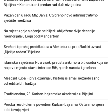
Bijeljina – Kontinuiran i predan rad duži niz godina
Važan dan u radu MIZ Janja: Otvoreno novo administrativno
sjedište medžlisa
Na mjestu gdje sjećanje ne blijedi: obilježene dvije decenije
memorijala u Logu pod Mangartom
Svečani ispraćaj predškolaca u Mektebu za predškolski uzrast
„Dječija radost“ Bijeljina
Islamska zajednica: Novi visoki predstavnik mora biti osoba koja će
na prvo mjesto staviti interese BiH, njenih naroda i građana
Mesdžid Kuba – prva džamija u historiji islama i nezaobilazno
odredište bh. hadžija
Tradicionalna, 23. Kurban-bajramska akademija u Bijeljini
Poruka reisul-uleme povodom Kurban-bajrama: Ostanimo vjerni
sebi i svojoj vjeri