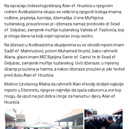
Na ispraćaju tridesetogodišnjeg Alan ef. Hrustića u njegovim
rodnim Avdibašićima okupio se veliki broj njegovih kolega imama,
rodbine, prijatelja, komšija, džematlija. U ime Muftijstva
tuzlanskog, prisustvovao je i dženaza namaz predvodio dr Sead
ef. Seljubac, zamjenik muftije tuzlanskog Vahida ef. Fazlovića, koji
je istoga dana na bolji svijet ispraćao svoju sestru.
Na dženazi u Avdibašićima okupljenima su se obratili mjesni imam
Sadif ef. Mahmutović, potom Muhamed Hrustić, babo rahmetli
Alana, glavni imam MIZ Bijeljina Samir ef. Camić te dr Sead ef.
Seljubac, zamjenik muftije tuzlanskog. Uoči dženaze, u mjesnoj
džamiji proučena je hatma, a nakon dženaze proučen je zikr tevhid
pred dušu Alan ef. Hrustića.
Molimo Uzvišenog Allaha da rahmetli Alan efendiji dodijeli najbolje
mjesto u Džennetu, njegove najmilije da ojača saburom,a sve koji
mogu, da uputi na put dobra i brige za hanumu i djecu Alan ef.
Hrustića.