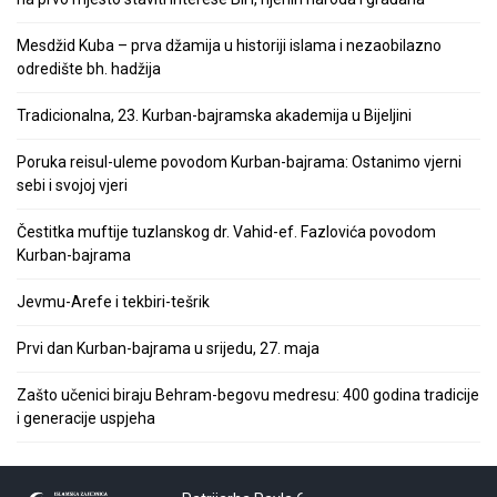
Mesdžid Kuba – prva džamija u historiji islama i nezaobilazno
odredište bh. hadžija
Tradicionalna, 23. Kurban-bajramska akademija u Bijeljini
Poruka reisul-uleme povodom Kurban-bajrama: Ostanimo vjerni
sebi i svojoj vjeri
Čestitka muftije tuzlanskog dr. Vahid-ef. Fazlovića povodom
Kurban-bajrama
Jevmu-Arefe i tekbiri-tešrik
Prvi dan Kurban-bajrama u srijedu, 27. maja
Zašto učenici biraju Behram-begovu medresu: 400 godina tradicije
i generacije uspjeha