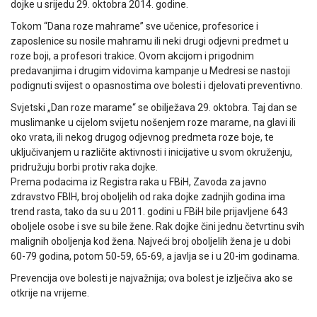
dojke u srijedu 29. oktobra 2014. godine.
Tokom “Dana roze mahrame” sve učenice, profesorice i
zaposlenice su nosile mahramu ili neki drugi odjevni predmet u
roze boji, a profesori trakice. Ovom akcijom i prigodnim
predavanjima i drugim vidovima kampanje u Medresi se nastoji
podignuti svijest o opasnostima ove bolesti i djelovati preventivno.
Svjetski „Dan roze marame“ se obilježava 29. oktobra. Taj dan se
muslimanke u cijelom svijetu nošenjem roze marame, na glavi ili
oko vrata, ili nekog drugog odjevnog predmeta roze boje, te
uključivanjem u različite aktivnosti i inicijative u svom okruženju,
pridružuju borbi protiv raka dojke.
Prema podacima iz Registra raka u FBiH, Zavoda za javno
zdravstvo FBIH, broj oboljelih od raka dojke zadnjih godina ima
trend rasta, tako da su u 2011. godini u FBiH bile prijavljene 643
oboljele osobe i sve su bile žene. Rak dojke čini jednu četvrtinu svih
malignih oboljenja kod žena. Najveći broj oboljelih žena je u dobi
60-79 godina, potom 50-59, 65-69, a javlja se i u 20-im godinama.
Prevencija ove bolesti je najvažnija; ova bolest je izlječiva ako se
otkrije na vrijeme.