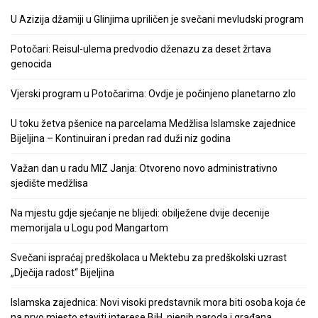
U Azizija džamiji u Glinjima upriličen je svečani mevludski program
Potočari: Reisul-ulema predvodio dženazu za deset žrtava
genocida
Vjerski program u Potočarima: Ovdje je počinjeno planetarno zlo
U toku žetva pšenice na parcelama Medžlisa Islamske zajednice
Bijeljina – Kontinuiran i predan rad duži niz godina
Važan dan u radu MIZ Janja: Otvoreno novo administrativno
sjedište medžlisa
Na mjestu gdje sjećanje ne blijedi: obilježene dvije decenije
memorijala u Logu pod Mangartom
Svečani ispraćaj predškolaca u Mektebu za predškolski uzrast
„Dječija radost“ Bijeljina
Islamska zajednica: Novi visoki predstavnik mora biti osoba koja će
na prvo mjesto staviti interese BiH, njenih naroda i građana