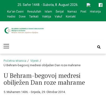
Skip
Skip
25. Safer 1448. - Subota, 8. August 2026.
to
to
Kur'an Časni
Resulullah
Islam
Šerijat
Namaz
Post
Historija
navigation
content
Hadisi
Dove
Tarikati
Vaktija
Vakuf
Kontakt
Medžlis Islamske
Službena web prezentacija
Primary
zajednice Bijeljina
Menu
Početna stranica
Vijesti
U Behram-begovoj medresi obilježen Dan roze mahrame
U Behram-begovoj medresi
obilježen Dan roze mahrame
5. Muharrem 1436. - Srijeda, 29. Oktobar 2014.