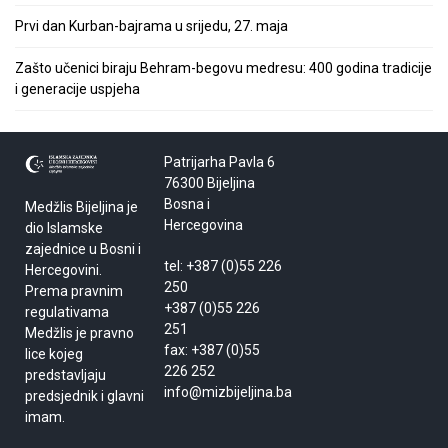
Prvi dan Kurban-bajrama u srijedu, 27. maja
Zašto učenici biraju Behram-begovu medresu: 400 godina tradicije
i generacije uspjeha
Patrijarha Pavla 6
76300 Bijeljina
Bosna i
Medžlis Bijeljina je
Hercegovina
dio Islamske
zajednice u Bosni i
tel: +387 (0)55 226
Hercegovini.
250
Prema pravnim
+387 (0)55 226
regulativama
251
Medžlis je pravno
fax: +387 (0)55
lice kojeg
226 252
predstavljaju
info@mizbijeljina.ba
predsjednik i glavni
imam.