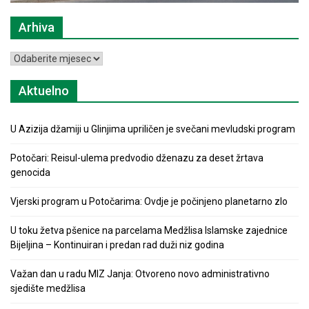
Arhiva
Arhiva
Aktuelno
U Azizija džamiji u Glinjima upriličen je svečani mevludski program
Potočari: Reisul-ulema predvodio dženazu za deset žrtava
genocida
Vjerski program u Potočarima: Ovdje je počinjeno planetarno zlo
U toku žetva pšenice na parcelama Medžlisa Islamske zajednice
Bijeljina – Kontinuiran i predan rad duži niz godina
Važan dan u radu MIZ Janja: Otvoreno novo administrativno
sjedište medžlisa