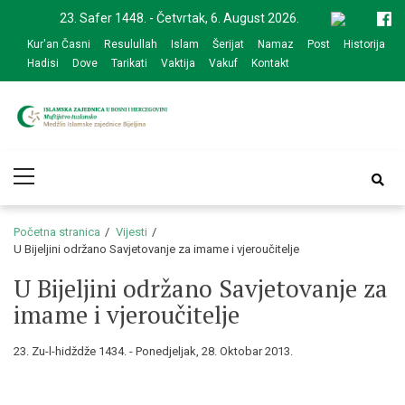
Skip
Skip
23. Safer 1448. - Četvrtak, 6. August 2026.
to
to
Kur'an Časni
Resulullah
Islam
Šerijat
Namaz
Post
Historija
navigation
content
Hadisi
Dove
Tarikati
Vaktija
Vakuf
Kontakt
Medžlis Islamske
Službena web prezentacija
Primary
zajednice Bijeljina
Menu
Početna stranica
Vijesti
U Bijeljini održano Savjetovanje za imame i vjeroučitelje
U Bijeljini održano Savjetovanje za
imame i vjeroučitelje
23. Zu-l-hidždže 1434. - Ponedjeljak, 28. Oktobar 2013.