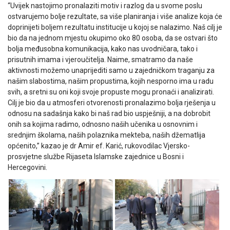
“Uvijek nastojimo pronalaziti motiv i razlog da u svome poslu
ostvarujemo bolje rezultate, sa više planiranja i više analize koja će
doprinijeti boljem rezultatu institucije u kojoj se nalazimo. Naš cilj je
bio da na jednom mjestu okupimo oko 80 osoba, da se ostvari što
bolja međusobna komunikacija, kako nas uvodničara, tako i
prisutnih imama i vjeroučitelja. Naime, smatramo da naše
aktivnosti možemo unaprijediti samo u zajedničkom traganju za
našim slabostima, našim propustima, kojih nesporno ima u radu
svih, a sretni su oni koji svoje propuste mogu pronaći i analizirati.
Cilj je bio da u atmosferi otvorenosti pronalazimo bolja rješenja u
odnosu na sadašnja kako bi naš rad bio uspješniji, a na dobrobit
onih sa kojima radimo, odnosno naših učenika u osnovnim i
srednjim školama, naših polaznika mekteba, naših džematlija
općenito,” kazao je dr Amir ef. Karić, rukovodilac Vjersko-
prosvjetne službe Rijaseta Islamske zajednice u Bosni i
Hercegovini.