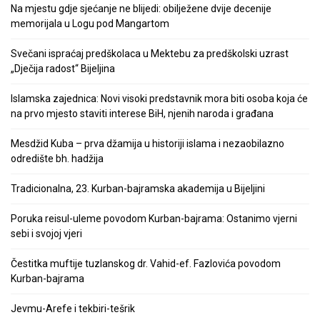
Na mjestu gdje sjećanje ne blijedi: obilježene dvije decenije
memorijala u Logu pod Mangartom
Svečani ispraćaj predškolaca u Mektebu za predškolski uzrast
„Dječija radost“ Bijeljina
Islamska zajednica: Novi visoki predstavnik mora biti osoba koja će
na prvo mjesto staviti interese BiH, njenih naroda i građana
Mesdžid Kuba – prva džamija u historiji islama i nezaobilazno
odredište bh. hadžija
Tradicionalna, 23. Kurban-bajramska akademija u Bijeljini
Poruka reisul-uleme povodom Kurban-bajrama: Ostanimo vjerni
sebi i svojoj vjeri
Čestitka muftije tuzlanskog dr. Vahid-ef. Fazlovića povodom
Kurban-bajrama
Jevmu-Arefe i tekbiri-tešrik