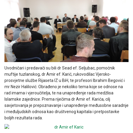
Uvodničari i predavači su bili dr Sead ef. Seljubac, pomoćnik
muftije tuzlanskog, dr Amir ef. Karić, rukovodilac Vjersko-
prosvjetne službe Rijaseta IZ u BiH, te profesori Ibrahim Begović i
mr Nezir Halilović. Obrađeno je nekoliko tema koje se odnose na
rad imama i vjeroučitelja, te na unapređenje rada medžlisa
Islamske zajednice. Prema riječima dr Amir ef. Karića, cilj
savjetovanja je prepoznavanje i unapređenje međusobne saradnje
i međuljudskih odnosa kao društvenog kapitala i pretpostavke
boljih rezultata rada.