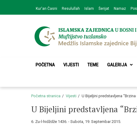
Skip
Skip
Kur'an Časni
Resulullah
Islam
Šerijat
Namaz
Pos
to
to
navigation
content
Medžlis Islamske 
Službena web prezentacija
POČETNA
VIJESTI
TEME
GALERIJA
Početna stranica
Vijesti
U Bijeljini predstavljena “Brzina
U Bijeljini predstavljena “Brz
6. Zu-l-hidždže 1436. - Subota, 19. Septembar 2015.