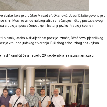
ove zbirke, koje je pročitao Mirsad ef. Okanović. Jusuf Džafić govorio je o
se Emir Musli osvrnuo na biografiju i značaj pjesničkog pristupa ovog
erudicija i posvećenost vjeri, historiji, jeziku i tradiciji Bosne i
ist i pjesnik, istaknuvši vrijednost poezije i značaj Džafićevoj pjesničkog
je poezija vrhunac ljudskog stvaranja. Piši zbog sebe i zbog nas kojima
misli” upriličit će u nedjelju 20. septembra iza jacija namaza u