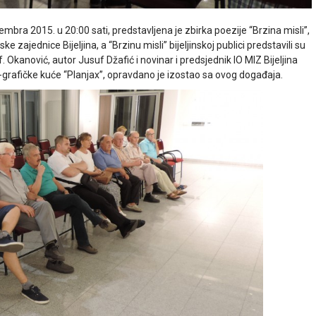
tembra 2015. u 20:00 sati, predstavljena je zbirka poezije “Brzina misli”,
 zajednice Bijeljina, a “Brzinu misli” bijeljinskoj publici predstavili su
Okanović, autor Jusuf Džafić i novinar i predsjednik IO MIZ Bijeljina
o-grafičke kuće “Planjax”, opravdano je izostao sa ovog događaja.