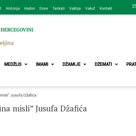
25
t
Historija
Hadisi
Dove
Tarikati
Vaktija
Vakuf
Kontakt
zajednice Bijeljina
MEDŽLIS
IMAMI
DŽAMIJE
DŽEMATI
PRA
 misli” Jusufa Džafića
ina misli” Jusufa Džafića