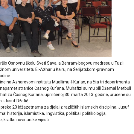
 završio Osnovnu školu Sveti Sava, a Behram-begovu medresu u Tuzli
tižnom univerzitetu El-Azhar u Kairu, na Šerijatskom-pravnom
godine.
ne na Azharovom institutu Muallimu-l-Kur'an, na čija tri departmanta
e napamet stranice Časnog Kur'ana. Muhafizi su mu bili Džemal Metbuli
 hafiza Časnog Kur'ana, upriličenoj 30. marta 2013. godine, uručene su
 i Jusuf Džafić.
eko 20 idžazetnama za djela iz različitih islamskih disciplina. Jusuf
: historija, islamistika, lingvistika, politika i politikologija,
e, kratke novinarske vijesti.