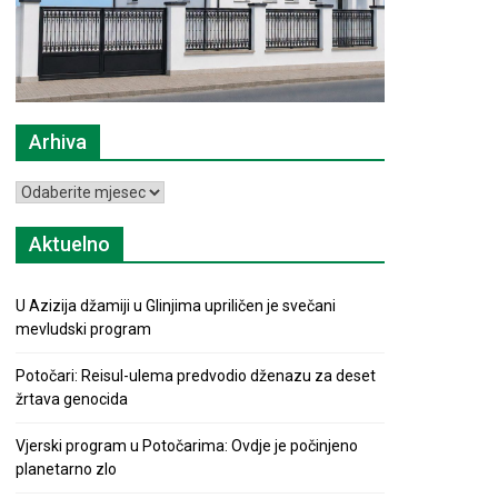
Arhiva
Arhiva
Aktuelno
U Azizija džamiji u Glinjima upriličen je svečani
mevludski program
Potočari: Reisul-ulema predvodio dženazu za deset
žrtava genocida
Vjerski program u Potočarima: Ovdje je počinjeno
planetarno zlo