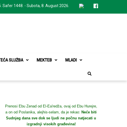
. Safer 1448. - Subota, 8. August 2026.
TEĆA SLUŽBA
MEKTEB
MLADI
Prenosi Ebu Zenad od El-Ea'redža, ovaj od Ebu Hurejre,
a on od Poslanika, alejhis-selam, da je rekao:
Neće biti
Sudnjeg dana sve dok se ljudi ne počnu natjecati u
izgradnji visokih građevina!