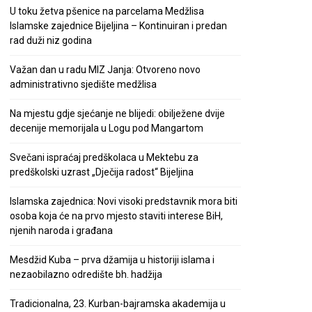
U toku žetva pšenice na parcelama Medžlisa
Islamske zajednice Bijeljina – Kontinuiran i predan
rad duži niz godina
Važan dan u radu MIZ Janja: Otvoreno novo
administrativno sjedište medžlisa
Na mjestu gdje sjećanje ne blijedi: obilježene dvije
decenije memorijala u Logu pod Mangartom
Svečani ispraćaj predškolaca u Mektebu za
predškolski uzrast „Dječija radost“ Bijeljina
Islamska zajednica: Novi visoki predstavnik mora biti
osoba koja će na prvo mjesto staviti interese BiH,
njenih naroda i građana
Mesdžid Kuba – prva džamija u historiji islama i
nezaobilazno odredište bh. hadžija
Tradicionalna, 23. Kurban-bajramska akademija u