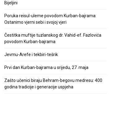
Bijeljini
Poruka reisul-uleme povodom Kurban-bajrama:
Ostanimo vjerni sebi i svojoj vjeri
Čestitka muftije tuzlanskog dr. Vahid-ef. Fazlovića
povodom Kurban-bajrama
Jevmu-Arefe i tekbiri-tešrik
Prvi dan Kurban-bajrama u srijedu, 27. maja
Zašto učenici biraju Behram-begovu medresu: 400
godina tradicije i generacije uspjeha