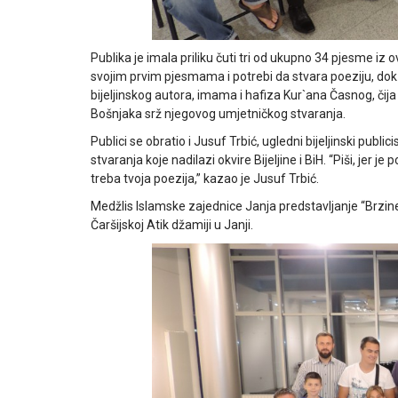
Publika je imala priliku čuti tri od ukupno 34 pjesme iz 
svojim prvim pjesmama i potrebi da stvara poeziju, dok 
bijeljinskog autora, imama i hafiza Kur`ana Časnog, čija su 
Bošnjaka srž njegovog umjetničkog stvaranja.
Publici se obratio i Jusuf Trbić, ugledni bijeljinski public
stvaranja koje nadilazi okvire Bijeljine i BiH. “Piši, jer 
treba tvoja poezija,” kazao je Jusuf Trbić.
Medžlis Islamske zajednice Janja predstavljanje “Brzine 
Čaršijskoj Atik džamiji u Janji.