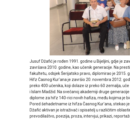
Jusuf Džafić je rođen 1991. godine u Bijeljini, gdje je
završava 2010. godine, kao učenik generacije. Na pres
fakultetu, odsjek Šerijatsko pravo, diplomirao je 2015. 
Hifz Časnog Kur'ana je završio 20. novembra 2012. godi
preko 400 učenika, koji dolaze iz preko 60 zemalja, uč
i Islam Madžid. Na svečanoj akademiji druge generacije
diplome za hifz 140-rici novih hafiza, među kojima je bio
Pored šehadetname iz hifza Časnog Kur'ana, stekao je pr
Džafić aktivan je istraživač i spisatelj u različitim oblastima
prevodilaštvo, poezija, proza, intervjui, prikazi, reportaž