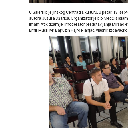
U Galeriji bijeljinskog Centra za kulturu, u petak 18. sep
autora Jusufa Džafića. Organizator je bio Medžlis Islamske
imam Atik džamije i moderator predstavljanja Mirsad ef. 
Emir Musli. Mr Bajruzin Hajro Planjac, vlasnik izdavačk