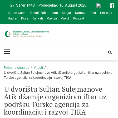
Skip
Skip
27. Safer 1448. - Ponedjeljak, 10. August 2026.
to
to
Kur'an Časni
Resulullah
Islam
Šerijat
Namaz
Post
Historija
navigation
content
Hadisi
Dove
Tarikati
Vaktija
Vakuf
Kontakt
Medžlis Islamske
Službena web prezentacija
Primary
zajednice Bijeljina
Menu
Početna stranica
Vijesti
U dvorištu Sultan Sulejmanove Atik džamije organiziran iftar uz podršku
Turske agencija za koordinaciju i razvoj TIKA
U dvorištu Sultan Sulejmanove
Atik džamije organiziran iftar uz
podršku Turske agencija za
koordinaciju i razvoj TIKA