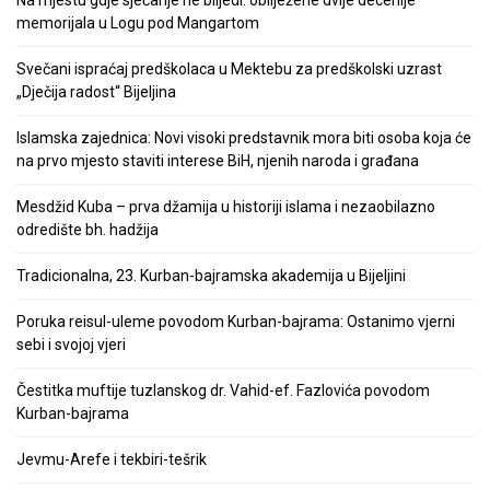
Na mjestu gdje sjećanje ne blijedi: obilježene dvije decenije
memorijala u Logu pod Mangartom
Svečani ispraćaj predškolaca u Mektebu za predškolski uzrast
„Dječija radost“ Bijeljina
Islamska zajednica: Novi visoki predstavnik mora biti osoba koja će
na prvo mjesto staviti interese BiH, njenih naroda i građana
Mesdžid Kuba – prva džamija u historiji islama i nezaobilazno
odredište bh. hadžija
Tradicionalna, 23. Kurban-bajramska akademija u Bijeljini
Poruka reisul-uleme povodom Kurban-bajrama: Ostanimo vjerni
sebi i svojoj vjeri
Čestitka muftije tuzlanskog dr. Vahid-ef. Fazlovića povodom
Kurban-bajrama
Jevmu-Arefe i tekbiri-tešrik