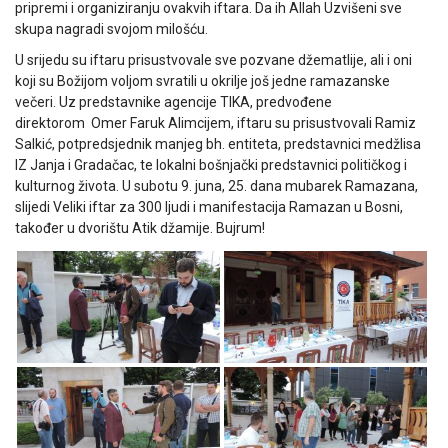
pripremi i organiziranju ovakvih iftara. Da ih Allah Uzvišeni sve
skupa nagradi svojom milošću.
U srijedu su iftaru prisustvovale sve pozvane džematlije, ali i oni
koji su Božijom voljom svratili u okrilje još jedne ramazanske
večeri. Uz predstavnike agencije TIKA, predvođene
direktorom Omer Faruk Alimcijem, iftaru su prisustvovali Ramiz
Salkić, potpredsjednik manjeg bh. entiteta, predstavnici medžlisa
IZ Janja i Gradačac, te lokalni bošnjački predstavnici političkog i
kulturnog života. U subotu 9. juna, 25. dana mubarek Ramazana,
slijedi Veliki iftar za 300 ljudi i manifestacija Ramazan u Bosni,
također u dvorištu Atik džamije. Bujrum!