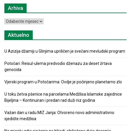
Arhiva
Arhiva
Aktuelno
U Azizija džamiji u Glinjima upriličen je svečani mevludski program
Potočari: Reisul-ulema predvodio dženazu za deset žrtava
genocida
Vjerski program u Potočarima: Ovdje je počinjeno planetarno zlo
U toku žetva pšenice na parcelama Medžlisa Islamske zajednice
Bijeljina – Kontinuiran i predan rad duži niz godina
Važan dan u radu MIZ Janja: Otvoreno novo administrativno
sjedište medžlisa