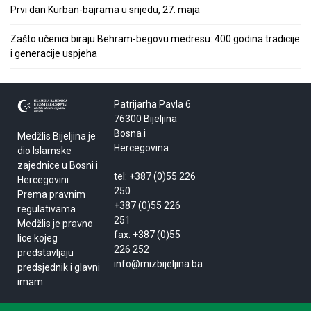
Prvi dan Kurban-bajrama u srijedu, 27. maja
Zašto učenici biraju Behram-begovu medresu: 400 godina tradicije
i generacije uspjeha
Patrijarha Pavla 6
76300 Bijeljina
Bosna i
Medžlis Bijeljina je
Hercegovina
dio Islamske
zajednice u Bosni i
tel: +387 (0)55 226
Hercegovini.
250
Prema pravnim
+387 (0)55 226
regulativama
251
Medžlis je pravno
fax: +387 (0)55
lice kojeg
226 252
predstavljaju
info@mizbijeljina.ba
predsjednik i glavni
imam.